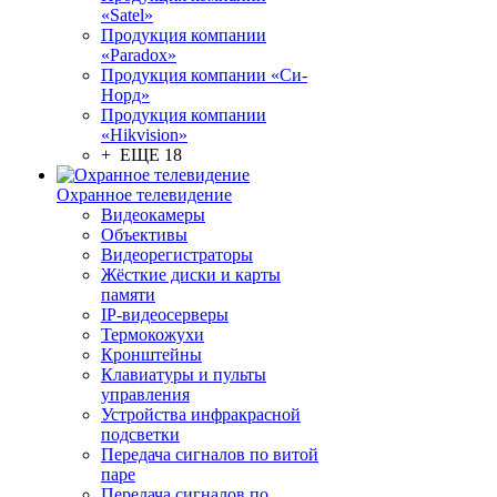
«Satel»
Продукция компании
«Paradox»
Продукция компании «Си-
Норд»
Продукция компании
«Hikvision»
+ ЕЩЕ 18
Охранное телевидение
Видеокамеры
Объективы
Видеорегистраторы
Жёсткие диски и карты
памяти
IP-видеосерверы
Термокожухи
Кронштейны
Клавиатуры и пульты
управления
Устройства инфракрасной
подсветки
Передача сигналов по витой
паре
Передача сигналов по