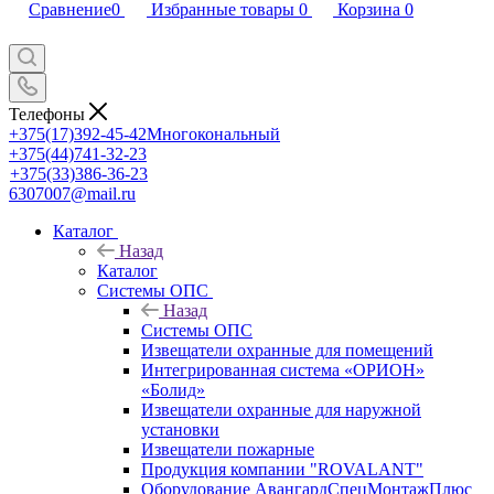
Сравнение
0
Избранные товары
0
Корзина
0
Телефоны
+375(17)392-45-42
Многокональный
+375(44)741-32-23
+375(33)386-36-23
6307007@mail.ru
Каталог
Назад
Каталог
Системы ОПС
Назад
Системы ОПС
Извещатели охранные для помещений
Интегрированная система «ОРИОН»
«Болид»
Извещатели охранные для наружной
установки
Извещатели пожарные
Продукция компании "ROVALANT"
Оборудование АвангардСпецМонтажПлюс