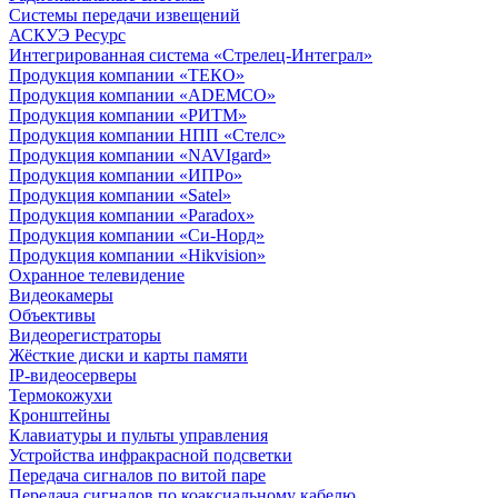
Системы передачи извещений
АСКУЭ Ресурс
Интегрированная система «Стрелец-Интеграл»
Продукция компании «ТЕКО»
Продукция компании «ADEMCO»
Продукция компании «РИТМ»
Продукция компании НПП «Стелс»
Продукция компании «NAVIgard»
Продукция компании «ИПРо»
Продукция компании «Satel»
Продукция компании «Paradox»
Продукция компании «Си-Норд»
Продукция компании «Hikvision»
Охранное телевидение
Видеокамеры
Объективы
Видеорегистраторы
Жёсткие диски и карты памяти
IP-видеосерверы
Термокожухи
Кронштейны
Клавиатуры и пульты управления
Устройства инфракрасной подсветки
Передача сигналов по витой паре
Передача сигналов по коаксиальному кабелю