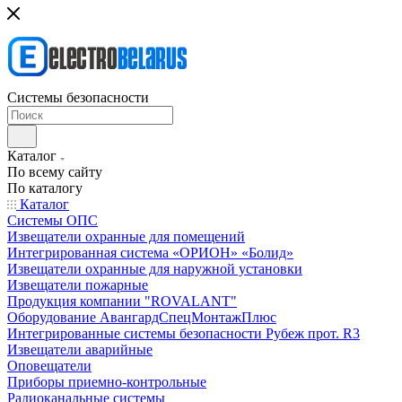
Системы безопасности
Каталог
По всему сайту
По каталогу
Каталог
Системы ОПС
Извещатели охранные для помещений
Интегрированная система «ОРИОН» «Болид»
Извещатели охранные для наружной установки
Извещатели пожарные
Продукция компании "ROVALANT"
Оборудование АвангардСпецМонтажПлюс
Интегрированные системы безопасности Рубеж прот. R3
Извещатели аварийные
Оповещатели
Приборы приемно-контрольные
Радиоканальные системы