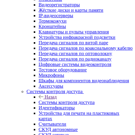
Видеорегистраторы
Жёсткие диски и карты памяти
IP-видеосерверы
Термокожухи
Кронштейны
Клавиатуры и пульты управления
Устройства инфракрасной подсветки
Передача сигналов по витой паре
Передача сигналов по коаксиальному кабелю
Передача сигналов по оптоволокну
Передача сигналов по радиоканалу
Цифровые системы видеоконтроля
Тестовое оборудование
Микрофоны
Шкафы для компонентов видеонаблюдения
Аксессуары
Системы контроля доступа
Назад
Системы контроля доступа
Идентификаторы
Устройства для печати на пластиковых
картах
Считыватели
СКУД автономные
СКУД сетевые