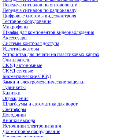
Передача сигналов по оптоволокну
Передача сигналов по радиоканалу
Цифровые системы видеоконтроля
Тестовое оборудование
Микрофоны
Шкафы для компонентов видеонаблюдения
Аксессуары
Системы контроля доступа
Идентификаторы
Устройства для печати на пластиковых картах
Считыватели
СКУД автономные
СКУД сетевые
Биометрические СКУД
Замки и электромеханические защелки
Турникеты
Калитки
Ограждения
Шлагбаумы и автоматика для ворот
Светофоры
Доводчики
Кнопки выхода
Источники электропитания
Досмотровое оборудование
Контроль периметра