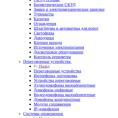
Биометрические СКУД
Замки и электромеханические защелки
Турникеты
Калитки
Ограждения
Шлагбаумы и автоматика для ворот
Светофоры
Доводчики
Кнопки выхода
Источники электропитания
Досмотровое оборудование
Контроль периметра
Переговорные устройства
Назад
Переговорные устройства
Интерфоны, интеркомы
Устройства переговорные
Аудиодомофоны малоабонентные
Домофоны цифровые
Видеодомофоны малоабонентные
Домофоны координатные
Модули сопряжения
IP-домофония
Системы оповещения