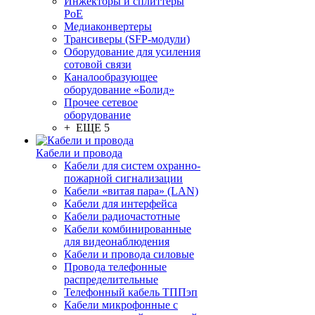
Инжекторы и сплиттеры
PoE
Медиаконвертеры
Трансиверы (SFP-модули)
Оборудование для усиления
сотовой связи
Каналообразующее
оборудование «Болид»
Прочее сетевое
оборудование
+ ЕЩЕ 5
Кабели и провода
Кабели для систем охранно-
пожарной сигнализации
Кабели «витая пара» (LAN)
Кабели для интерфейса
Кабели радиочастотные
Кабели комбинированные
для видеонаблюдения
Кабели и провода силовые
Провода телефонные
распределительные
Телефонный кабель ТППэп
Кабели микрофонные с