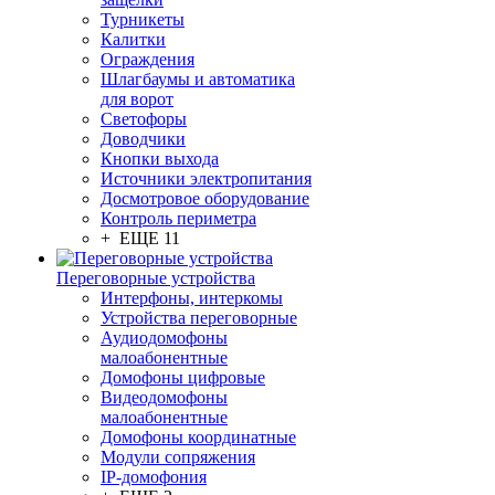
Турникеты
Калитки
Ограждения
Шлагбаумы и автоматика
для ворот
Светофоры
Доводчики
Кнопки выхода
Источники электропитания
Досмотровое оборудование
Контроль периметра
+ ЕЩЕ 11
Переговорные устройства
Интерфоны, интеркомы
Устройства переговорные
Аудиодомофоны
малоабонентные
Домофоны цифровые
Видеодомофоны
малоабонентные
Домофоны координатные
Модули сопряжения
IP-домофония