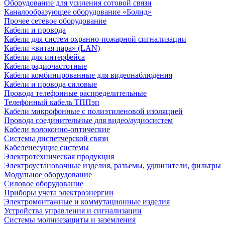
Оборудование для усиления сотовой связи
Каналообразующее оборудование «Болид»
Прочее сетевое оборудование
Кабели и провода
Кабели для систем охранно-пожарной сигнализации
Кабели «витая пара» (LAN)
Кабели для интерфейса
Кабели радиочастотные
Кабели комбинированные для видеонаблюдения
Кабели и провода силовые
Провода телефонные распределительные
Телефонный кабель ТППэп
Кабели микрофонные с полиэтиленовой изоляцией
Провода соединительные для видео/аудиосистем
Кабели волоконно-оптические
Системы диспетчерской связи
Кабеленесущие системы
Электротехническая продукция
Электроустановочные изделия, разъемы, удлинители, фильтры
Модульное оборудование
Силовое оборудование
Приборы учета электроэнергии
Электромонтажные и коммутационные изделия
Устройства управления и сигнализации
Системы молниезащиты и заземления