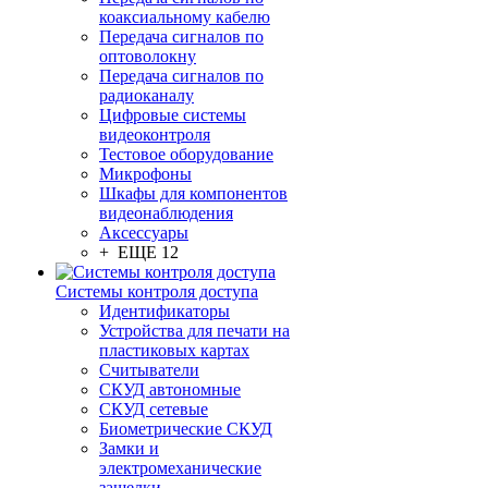
коаксиальному кабелю
Передача сигналов по
оптоволокну
Передача сигналов по
радиоканалу
Цифровые системы
видеоконтроля
Тестовое оборудование
Микрофоны
Шкафы для компонентов
видеонаблюдения
Аксессуары
+ ЕЩЕ 12
Системы контроля доступа
Идентификаторы
Устройства для печати на
пластиковых картах
Считыватели
СКУД автономные
СКУД сетевые
Биометрические СКУД
Замки и
электромеханические
защелки