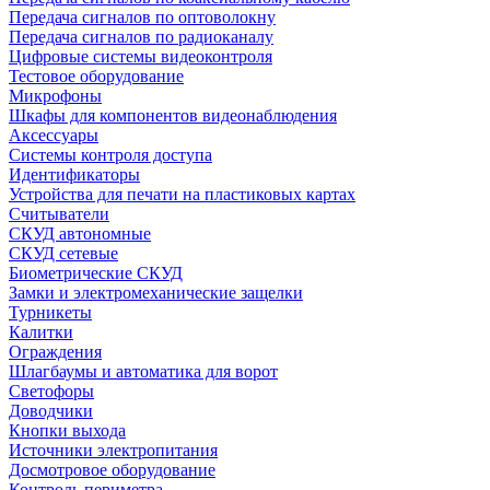
Передача сигналов по оптоволокну
Передача сигналов по радиоканалу
Цифровые системы видеоконтроля
Тестовое оборудование
Микрофоны
Шкафы для компонентов видеонаблюдения
Аксессуары
Системы контроля доступа
Идентификаторы
Устройства для печати на пластиковых картах
Считыватели
СКУД автономные
СКУД сетевые
Биометрические СКУД
Замки и электромеханические защелки
Турникеты
Калитки
Ограждения
Шлагбаумы и автоматика для ворот
Светофоры
Доводчики
Кнопки выхода
Источники электропитания
Досмотровое оборудование
Контроль периметра