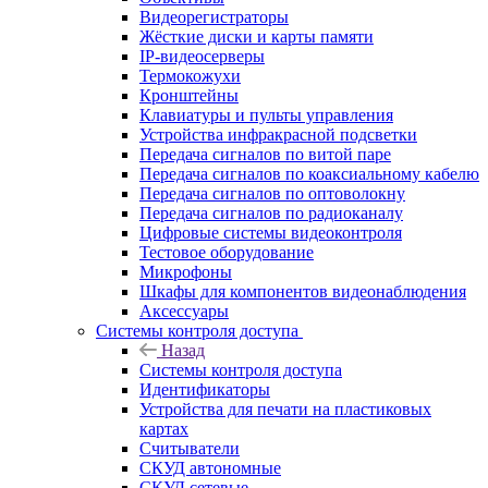
Видеорегистраторы
Жёсткие диски и карты памяти
IP-видеосерверы
Термокожухи
Кронштейны
Клавиатуры и пульты управления
Устройства инфракрасной подсветки
Передача сигналов по витой паре
Передача сигналов по коаксиальному кабелю
Передача сигналов по оптоволокну
Передача сигналов по радиоканалу
Цифровые системы видеоконтроля
Тестовое оборудование
Микрофоны
Шкафы для компонентов видеонаблюдения
Аксессуары
Системы контроля доступа
Назад
Системы контроля доступа
Идентификаторы
Устройства для печати на пластиковых
картах
Считыватели
СКУД автономные
СКУД сетевые