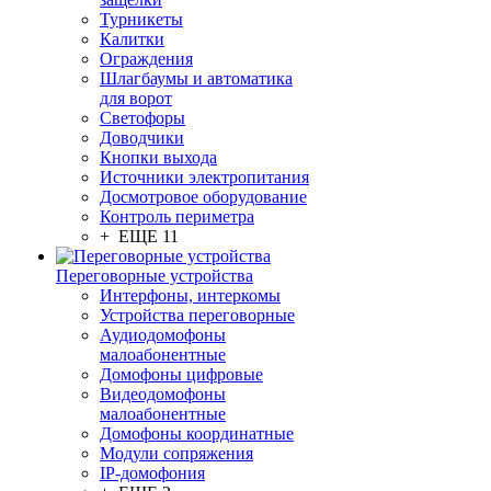
Турникеты
Калитки
Ограждения
Шлагбаумы и автоматика
для ворот
Светофоры
Доводчики
Кнопки выхода
Источники электропитания
Досмотровое оборудование
Контроль периметра
+ ЕЩЕ 11
Переговорные устройства
Интерфоны, интеркомы
Устройства переговорные
Аудиодомофоны
малоабонентные
Домофоны цифровые
Видеодомофоны
малоабонентные
Домофоны координатные
Модули сопряжения
IP-домофония