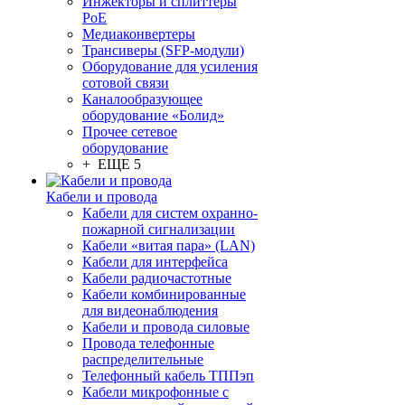
Инжекторы и сплиттеры
PoE
Медиаконвертеры
Трансиверы (SFP-модули)
Оборудование для усиления
сотовой связи
Каналообразующее
оборудование «Болид»
Прочее сетевое
оборудование
+ ЕЩЕ 5
Кабели и провода
Кабели для систем охранно-
пожарной сигнализации
Кабели «витая пара» (LAN)
Кабели для интерфейса
Кабели радиочастотные
Кабели комбинированные
для видеонаблюдения
Кабели и провода силовые
Провода телефонные
распределительные
Телефонный кабель ТППэп
Кабели микрофонные с