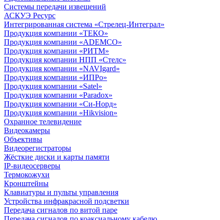
Системы передачи извещений
АСКУЭ Ресурс
Интегрированная система «Стрелец-Интеграл»
Продукция компании «ТЕКО»
Продукция компании «ADEMCO»
Продукция компании «РИТМ»
Продукция компании НПП «Стелс»
Продукция компании «NAVIgard»
Продукция компании «ИПРо»
Продукция компании «Satel»
Продукция компании «Paradox»
Продукция компании «Си-Норд»
Продукция компании «Hikvision»
Охранное телевидение
Видеокамеры
Объективы
Видеорегистраторы
Жёсткие диски и карты памяти
IP-видеосерверы
Термокожухи
Кронштейны
Клавиатуры и пульты управления
Устройства инфракрасной подсветки
Передача сигналов по витой паре
Передача сигналов по коаксиальному кабелю