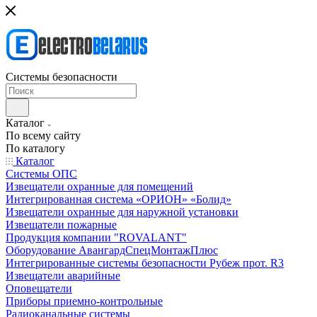
Системы безопасности
Каталог
По всему сайту
По каталогу
Каталог
Системы ОПС
Извещатели охранные для помещений
Интегрированная система «ОРИОН» «Болид»
Извещатели охранные для наружной установки
Извещатели пожарные
Продукция компании "ROVALANT"
Оборудование АвангардСпецМонтажПлюс
Интегрированные системы безопасности Рубеж прот. R3
Извещатели аварийные
Оповещатели
Приборы приемно-контрольные
Радиоканальные системы