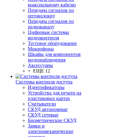
коаксиальному кабелю
Передача сигналов по
оптоволокну
Передача сигналов по
радиоканалу
Цифровые системы
видеоконтроля
Тестовое оборудование
Микрофоны
Шкафы для компонентов
видеонаблюдения
Аксессуары
+ ЕЩЕ 12
Системы контроля доступа
Идентификаторы
Устройства для печати на
пластиковых картах
Считыватели
СКУД автономные
СКУД сетевые
Биометрические СКУД
Замки и
электромеханические
защелки