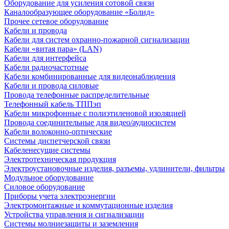
Оборудование для усиления сотовой связи
Каналообразующее оборудование «Болид»
Прочее сетевое оборудование
Кабели и провода
Кабели для систем охранно-пожарной сигнализации
Кабели «витая пара» (LAN)
Кабели для интерфейса
Кабели радиочастотные
Кабели комбинированные для видеонаблюдения
Кабели и провода силовые
Провода телефонные распределительные
Телефонный кабель ТППэп
Кабели микрофонные с полиэтиленовой изоляцией
Провода соединительные для видео/аудиосистем
Кабели волоконно-оптические
Системы диспетчерской связи
Кабеленесущие системы
Электротехническая продукция
Электроустановочные изделия, разъемы, удлинители, фильтры
Модульное оборудование
Силовое оборудование
Приборы учета электроэнергии
Электромонтажные и коммутационные изделия
Устройства управления и сигнализации
Системы молниезащиты и заземления