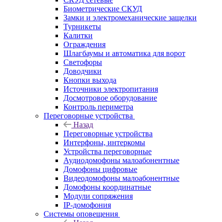
Биометрические СКУД
Замки и электромеханические защелки
Турникеты
Калитки
Ограждения
Шлагбаумы и автоматика для ворот
Светофоры
Доводчики
Кнопки выхода
Источники электропитания
Досмотровое оборудование
Контроль периметра
Переговорные устройства
Назад
Переговорные устройства
Интерфоны, интеркомы
Устройства переговорные
Аудиодомофоны малоабонентные
Домофоны цифровые
Видеодомофоны малоабонентные
Домофоны координатные
Модули сопряжения
IP-домофония
Системы оповещения