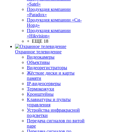
«Satel»
Продукция компании
«Paradox»
Продукция компании «Си-
Норд»
Продукция компании
«Hikvision»
+ ЕЩЕ 18
Охранное телевидение
Видеокамеры
Объективы
Видеорегистраторы
Жёсткие диски и карты
памяти
IP-видеосерверы
Термокожухи
Кронштейны
Клавиатуры и пульты
управления
Устройства инфракрасной
подсветки
Передача сигналов по витой
паре
Передача сигналов по