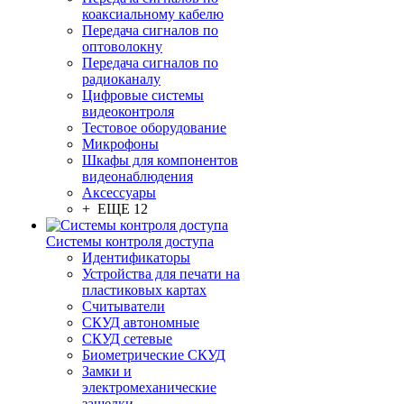
коаксиальному кабелю
Передача сигналов по
оптоволокну
Передача сигналов по
радиоканалу
Цифровые системы
видеоконтроля
Тестовое оборудование
Микрофоны
Шкафы для компонентов
видеонаблюдения
Аксессуары
+ ЕЩЕ 12
Системы контроля доступа
Идентификаторы
Устройства для печати на
пластиковых картах
Считыватели
СКУД автономные
СКУД сетевые
Биометрические СКУД
Замки и
электромеханические
защелки