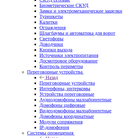
Биометрические СКУД
Замки и электромеханические защелки
Турникеты
Калитки
Ограждения
Шлагбаумы и автоматика для ворот
Светофоры
Доводчики
Кнопки выхода
Источники электропитания
Досмотровое оборудование
Контроль периметра
Переговорные устройства
Назад
Переговорные устройства
Интерфоны, интеркомы
Устройства переговорные
Аудиодомофоны малоабонентные
Домофоны цифровые
Видеодомофоны малоабонентные
Домофоны координатные
Модули сопряжения
IP-домофония
Системы оповещения