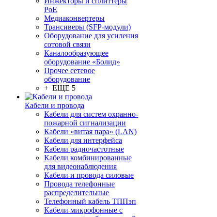
Инжекторы и сплиттеры
PoE
Медиаконвертеры
Трансиверы (SFP-модули)
Оборудование для усиления
сотовой связи
Каналообразующее
оборудование «Болид»
Прочее сетевое
оборудование
+ ЕЩЕ 5
Кабели и провода
Кабели для систем охранно-
пожарной сигнализации
Кабели «витая пара» (LAN)
Кабели для интерфейса
Кабели радиочастотные
Кабели комбинированные
для видеонаблюдения
Кабели и провода силовые
Провода телефонные
распределительные
Телефонный кабель ТППэп
Кабели микрофонные с