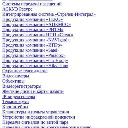
Системы передачи извещений
АСКУЭ Ресурс
Интегрированная система «Стрелец-Интеграл»
Продукция компании «ТЕКО»
Продукция компании «ADEMCO»
Продукция компании «РИТМ»
Продукция компании НПП «Стелс»
Продукция компании «NAVIgard»
Продукция компании «ИПРо»
Продукция компании «Satel»
Продукция компании «Paradox»
Продукция компании «Си-Норд»
Продукция компании «Hikvision»
Охранное телевидение
Видеокамеры
Объективы
Видеорегистраторы
Жёсткие диски и карты памяти
IP-видеосерверы
Термокожухи
Кронштейны
Клавиатуры и пульты управления
Устройства инфракрасной подсветки
Передача сигналов по витой паре
Передача сигналов по коаксиальному кабелю