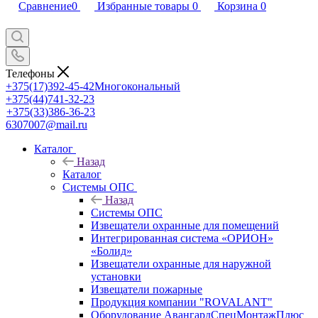
Сравнение
0
Избранные товары
0
Корзина
0
Телефоны
+375(17)392-45-42
Многокональный
+375(44)741-32-23
+375(33)386-36-23
6307007@mail.ru
Каталог
Назад
Каталог
Системы ОПС
Назад
Системы ОПС
Извещатели охранные для помещений
Интегрированная система «ОРИОН»
«Болид»
Извещатели охранные для наружной
установки
Извещатели пожарные
Продукция компании "ROVALANT"
Оборудование АвангардСпецМонтажПлюс