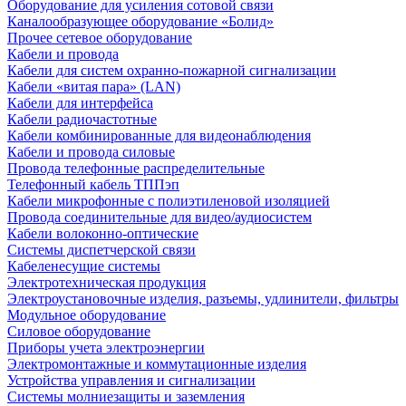
Оборудование для усиления сотовой связи
Каналообразующее оборудование «Болид»
Прочее сетевое оборудование
Кабели и провода
Кабели для систем охранно-пожарной сигнализации
Кабели «витая пара» (LAN)
Кабели для интерфейса
Кабели радиочастотные
Кабели комбинированные для видеонаблюдения
Кабели и провода силовые
Провода телефонные распределительные
Телефонный кабель ТППэп
Кабели микрофонные с полиэтиленовой изоляцией
Провода соединительные для видео/аудиосистем
Кабели волоконно-оптические
Системы диспетчерской связи
Кабеленесущие системы
Электротехническая продукция
Электроустановочные изделия, разъемы, удлинители, фильтры
Модульное оборудование
Силовое оборудование
Приборы учета электроэнергии
Электромонтажные и коммутационные изделия
Устройства управления и сигнализации
Системы молниезащиты и заземления