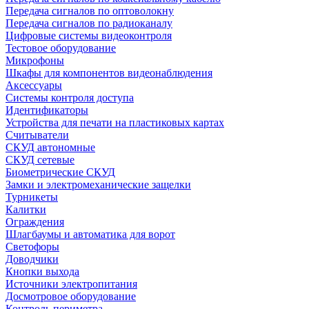
Передача сигналов по оптоволокну
Передача сигналов по радиоканалу
Цифровые системы видеоконтроля
Тестовое оборудование
Микрофоны
Шкафы для компонентов видеонаблюдения
Аксессуары
Системы контроля доступа
Идентификаторы
Устройства для печати на пластиковых картах
Считыватели
СКУД автономные
СКУД сетевые
Биометрические СКУД
Замки и электромеханические защелки
Турникеты
Калитки
Ограждения
Шлагбаумы и автоматика для ворот
Светофоры
Доводчики
Кнопки выхода
Источники электропитания
Досмотровое оборудование
Контроль периметра