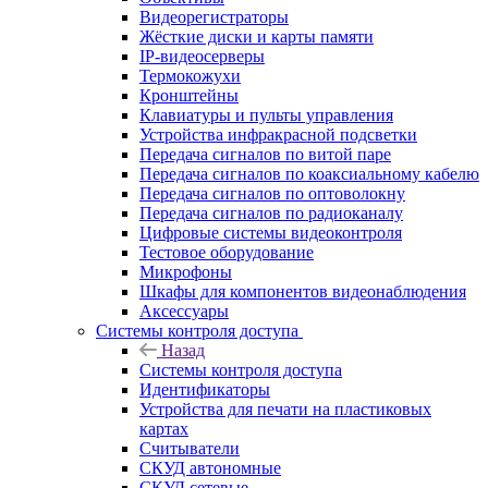
Видеорегистраторы
Жёсткие диски и карты памяти
IP-видеосерверы
Термокожухи
Кронштейны
Клавиатуры и пульты управления
Устройства инфракрасной подсветки
Передача сигналов по витой паре
Передача сигналов по коаксиальному кабелю
Передача сигналов по оптоволокну
Передача сигналов по радиоканалу
Цифровые системы видеоконтроля
Тестовое оборудование
Микрофоны
Шкафы для компонентов видеонаблюдения
Аксессуары
Системы контроля доступа
Назад
Системы контроля доступа
Идентификаторы
Устройства для печати на пластиковых
картах
Считыватели
СКУД автономные
СКУД сетевые