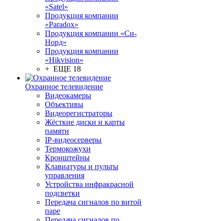
«Satel»
Продукция компании
«Paradox»
Продукция компании «Си-
Норд»
Продукция компании
«Hikvision»
+ ЕЩЕ 18
Охранное телевидение
Видеокамеры
Объективы
Видеорегистраторы
Жёсткие диски и карты
памяти
IP-видеосерверы
Термокожухи
Кронштейны
Клавиатуры и пульты
управления
Устройства инфракрасной
подсветки
Передача сигналов по витой
паре
Передача сигналов по