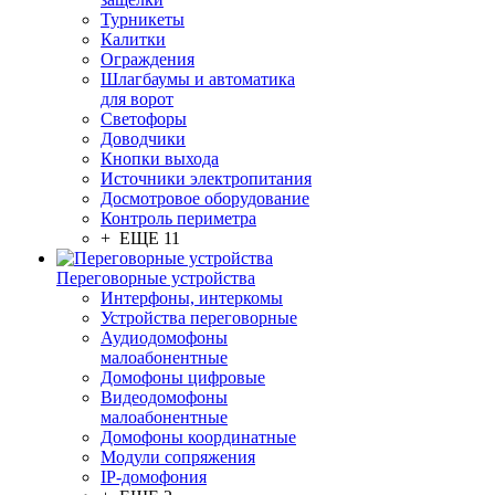
Турникеты
Калитки
Ограждения
Шлагбаумы и автоматика
для ворот
Светофоры
Доводчики
Кнопки выхода
Источники электропитания
Досмотровое оборудование
Контроль периметра
+ ЕЩЕ 11
Переговорные устройства
Интерфоны, интеркомы
Устройства переговорные
Аудиодомофоны
малоабонентные
Домофоны цифровые
Видеодомофоны
малоабонентные
Домофоны координатные
Модули сопряжения
IP-домофония