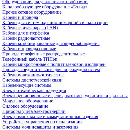
Оборудование для усиления сотовой связи
Каналообразующее оборудование «Болид»
Прочее сетевое оборудование
Кабели и провода
Кабели для систем охранно-пожарной сигнализации
Кабели «витая пара» (LAN)
Кабели для интерфейса
Кабели радиочастотные
Кабели комбинированные для видеонаблюдения
Кабели и провода силовые
Провода телефонные распределительные
Телефонный кабель ТППэп
Кабели микрофонные с полиэтиленовой изоляцией
Провода соединительные для видео/аудиосистем
Кабели волоконно-оптические
Системы диспетчерской связи
Кабеленесущие системы
Электротехническая продукция
Электроустановочные изделия, разъемы, удлинители, фильтры
Модульное оборудование
Силовое оборудование
Приборы учета электроэнергии
Электромонтажные и коммутационные изделия
Устройства управления и сигнализации
Системы молниезащиты и заземления