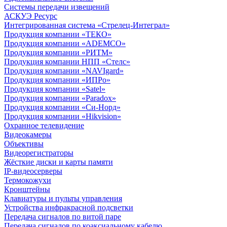
Системы передачи извещений
АСКУЭ Ресурс
Интегрированная система «Стрелец-Интеграл»
Продукция компании «ТЕКО»
Продукция компании «ADEMCO»
Продукция компании «РИТМ»
Продукция компании НПП «Стелс»
Продукция компании «NAVIgard»
Продукция компании «ИПРо»
Продукция компании «Satel»
Продукция компании «Paradox»
Продукция компании «Си-Норд»
Продукция компании «Hikvision»
Охранное телевидение
Видеокамеры
Объективы
Видеорегистраторы
Жёсткие диски и карты памяти
IP-видеосерверы
Термокожухи
Кронштейны
Клавиатуры и пульты управления
Устройства инфракрасной подсветки
Передача сигналов по витой паре
Передача сигналов по коаксиальному кабелю