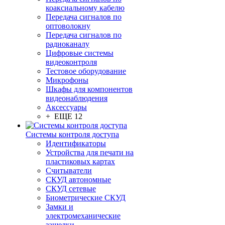
коаксиальному кабелю
Передача сигналов по
оптоволокну
Передача сигналов по
радиоканалу
Цифровые системы
видеоконтроля
Тестовое оборудование
Микрофоны
Шкафы для компонентов
видеонаблюдения
Аксессуары
+ ЕЩЕ 12
Системы контроля доступа
Идентификаторы
Устройства для печати на
пластиковых картах
Считыватели
СКУД автономные
СКУД сетевые
Биометрические СКУД
Замки и
электромеханические
защелки