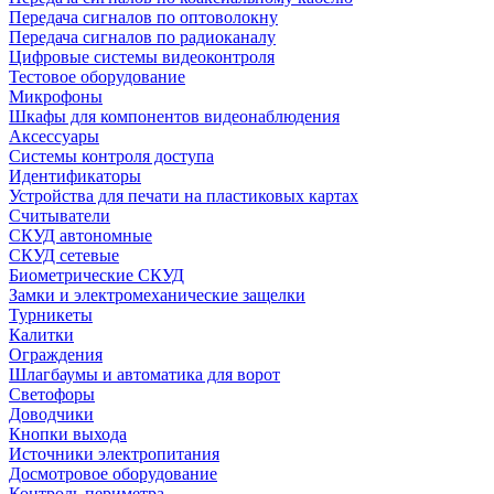
Передача сигналов по оптоволокну
Передача сигналов по радиоканалу
Цифровые системы видеоконтроля
Тестовое оборудование
Микрофоны
Шкафы для компонентов видеонаблюдения
Аксессуары
Системы контроля доступа
Идентификаторы
Устройства для печати на пластиковых картах
Считыватели
СКУД автономные
СКУД сетевые
Биометрические СКУД
Замки и электромеханические защелки
Турникеты
Калитки
Ограждения
Шлагбаумы и автоматика для ворот
Светофоры
Доводчики
Кнопки выхода
Источники электропитания
Досмотровое оборудование
Контроль периметра