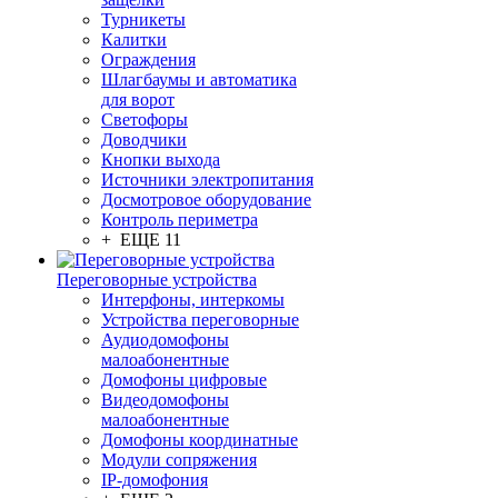
Турникеты
Калитки
Ограждения
Шлагбаумы и автоматика
для ворот
Светофоры
Доводчики
Кнопки выхода
Источники электропитания
Досмотровое оборудование
Контроль периметра
+ ЕЩЕ 11
Переговорные устройства
Интерфоны, интеркомы
Устройства переговорные
Аудиодомофоны
малоабонентные
Домофоны цифровые
Видеодомофоны
малоабонентные
Домофоны координатные
Модули сопряжения
IP-домофония