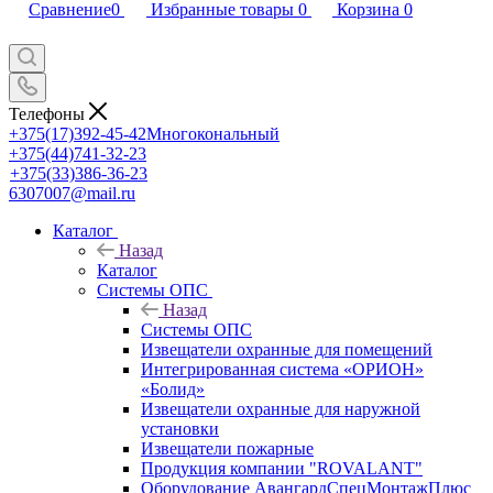
Сравнение
0
Избранные товары
0
Корзина
0
Телефоны
+375(17)392-45-42
Многокональный
+375(44)741-32-23
+375(33)386-36-23
6307007@mail.ru
Каталог
Назад
Каталог
Системы ОПС
Назад
Системы ОПС
Извещатели охранные для помещений
Интегрированная система «ОРИОН»
«Болид»
Извещатели охранные для наружной
установки
Извещатели пожарные
Продукция компании "ROVALANT"
Оборудование АвангардСпецМонтажПлюс