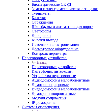
Биометрические СКУД
Замки и электромеханические защелки
Турникеты
Калитки
Ограждения
Шлагбаумы и автоматика для ворот
Светофоры
Доводчики
Кнопки выхода
Источники электропитания
Досмотровое оборудование
Контроль периметра
Переговорные устройства
Назад
Переговорные устройства
Интерфоны, интеркомы
Устройства переговорные
Аудиодомофоны малоабонентные
Домофоны цифровые
Видеодомофоны малоабонентные
Домофоны координатные
Модули сопряжения
IP-домофония
Системы оповещения