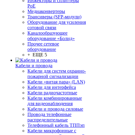
Инжекторы и сплиттеры
PoE
Медиаконвертеры
Трансиверы (SFP-модули)
Оборудование для усиления
сотовой связи
Каналообразующее
оборудование «Болид»
Прочее сетевое
оборудование
+ ЕЩЕ 5
Кабели и провода
Кабели для систем охранно-
пожарной сигнализации
Кабели «витая пара» (LAN)
Кабели для интерфейса
Кабели радиочастотные
Кабели комбинированные
для видеонаблюдения
Кабели и провода силовые
Провода телефонные
распределительные
Телефонный кабель ТППэп
Кабели микрофонные с