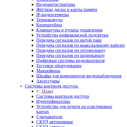
Видеорегистраторы
Жёсткие диски и карты памяти
IP-видеосерверы
Термокожухи
Кронштейны
Клавиатуры и пульты управления
Устройства инфракрасной подсветки
Передача сигналов по витой паре
Передача сигналов по коаксиальному кабелю
Передача сигналов по оптоволокну
Передача сигналов по радиоканалу
Цифровые системы видеоконтроля
Тестовое оборудование
Микрофоны
Шкафы для компонентов видеонаблюдения
Аксессуары
Системы контроля доступа
Назад
Системы контроля доступа
Идентификаторы
Устройства для печати на пластиковых
картах
Считыватели
СКУД автономные
СКУД сетевые