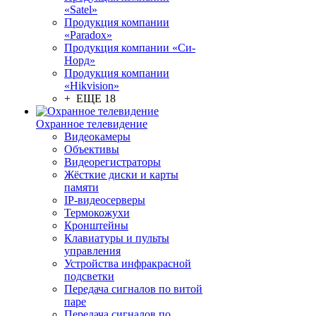
«Satel»
Продукция компании
«Paradox»
Продукция компании «Си-
Норд»
Продукция компании
«Hikvision»
+ ЕЩЕ 18
Охранное телевидение
Видеокамеры
Объективы
Видеорегистраторы
Жёсткие диски и карты
памяти
IP-видеосерверы
Термокожухи
Кронштейны
Клавиатуры и пульты
управления
Устройства инфракрасной
подсветки
Передача сигналов по витой
паре
Передача сигналов по