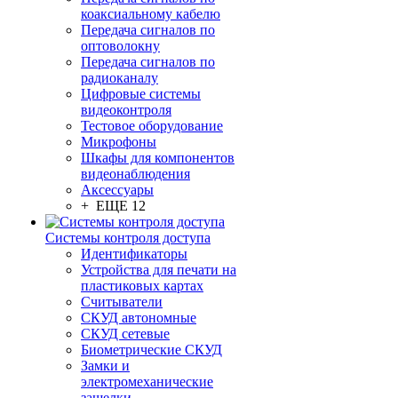
коаксиальному кабелю
Передача сигналов по
оптоволокну
Передача сигналов по
радиоканалу
Цифровые системы
видеоконтроля
Тестовое оборудование
Микрофоны
Шкафы для компонентов
видеонаблюдения
Аксессуары
+ ЕЩЕ 12
Системы контроля доступа
Идентификаторы
Устройства для печати на
пластиковых картах
Считыватели
СКУД автономные
СКУД сетевые
Биометрические СКУД
Замки и
электромеханические
защелки