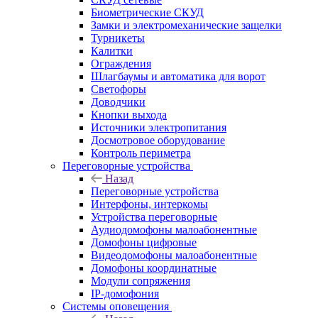
Биометрические СКУД
Замки и электромеханические защелки
Турникеты
Калитки
Ограждения
Шлагбаумы и автоматика для ворот
Светофоры
Доводчики
Кнопки выхода
Источники электропитания
Досмотровое оборудование
Контроль периметра
Переговорные устройства
Назад
Переговорные устройства
Интерфоны, интеркомы
Устройства переговорные
Аудиодомофоны малоабонентные
Домофоны цифровые
Видеодомофоны малоабонентные
Домофоны координатные
Модули сопряжения
IP-домофония
Системы оповещения