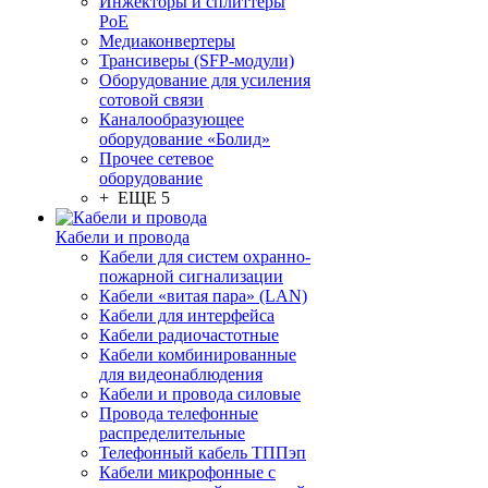
Инжекторы и сплиттеры
PoE
Медиаконвертеры
Трансиверы (SFP-модули)
Оборудование для усиления
сотовой связи
Каналообразующее
оборудование «Болид»
Прочее сетевое
оборудование
+ ЕЩЕ 5
Кабели и провода
Кабели для систем охранно-
пожарной сигнализации
Кабели «витая пара» (LAN)
Кабели для интерфейса
Кабели радиочастотные
Кабели комбинированные
для видеонаблюдения
Кабели и провода силовые
Провода телефонные
распределительные
Телефонный кабель ТППэп
Кабели микрофонные с