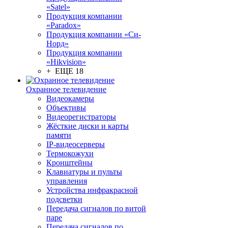
«Satel»
Продукция компании
«Paradox»
Продукция компании «Си-
Норд»
Продукция компании
«Hikvision»
+ ЕЩЕ 18
Охранное телевидение
Видеокамеры
Объективы
Видеорегистраторы
Жёсткие диски и карты
памяти
IP-видеосерверы
Термокожухи
Кронштейны
Клавиатуры и пульты
управления
Устройства инфракрасной
подсветки
Передача сигналов по витой
паре
Передача сигналов по