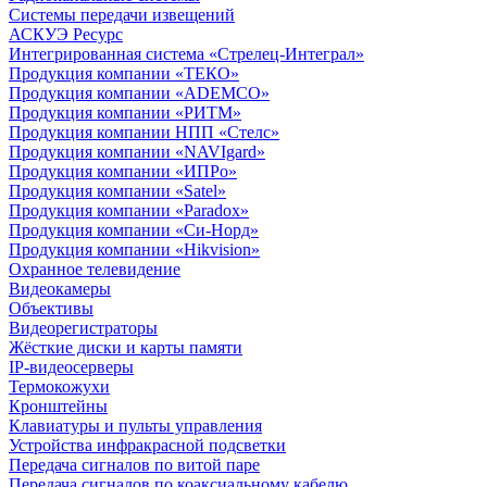
Системы передачи извещений
АСКУЭ Ресурс
Интегрированная система «Стрелец-Интеграл»
Продукция компании «ТЕКО»
Продукция компании «ADEMCO»
Продукция компании «РИТМ»
Продукция компании НПП «Стелс»
Продукция компании «NAVIgard»
Продукция компании «ИПРо»
Продукция компании «Satel»
Продукция компании «Paradox»
Продукция компании «Си-Норд»
Продукция компании «Hikvision»
Охранное телевидение
Видеокамеры
Объективы
Видеорегистраторы
Жёсткие диски и карты памяти
IP-видеосерверы
Термокожухи
Кронштейны
Клавиатуры и пульты управления
Устройства инфракрасной подсветки
Передача сигналов по витой паре
Передача сигналов по коаксиальному кабелю