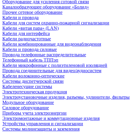
Оборудование для усиления сотовой связи
Каналообразующее оборудование «Болид»
Прочее сетевое оборудование
Кабели и провода
Кабели для систем охранно-пожарной сигнализации
Кабели «витая пара» (LAN)
Кабели для интерфейса
Кабели радиочастотные
Кабели комбинированные для видеонаблюдения
Кабели и провода силовые
Провода телефонные распределительные
Телефонный кабель ТППэп
Кабели микрофонные с полиэтиленовой изоляцией
Провода соединительные для видео/аудиосистем
Кабели волоконно-оптические
Системы диспетчерской связи
Кабеленесущие системы
Электротехническая продукция
Электроустановочные изделия, разъемы, удлинители, фильтры
Модульное оборудование
Силовое оборудование
Приборы учета электроэнергии
Электромонтажные и коммутационные изделия
Устройства управления и сигнализации
Системы молниезащиты и заземления