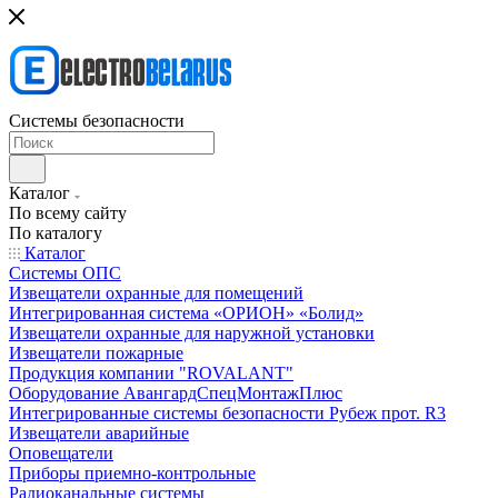
Системы безопасности
Каталог
По всему сайту
По каталогу
Каталог
Системы ОПС
Извещатели охранные для помещений
Интегрированная система «ОРИОН» «Болид»
Извещатели охранные для наружной установки
Извещатели пожарные
Продукция компании "ROVALANT"
Оборудование АвангардСпецМонтажПлюс
Интегрированные системы безопасности Рубеж прот. R3
Извещатели аварийные
Оповещатели
Приборы приемно-контрольные
Радиоканальные системы