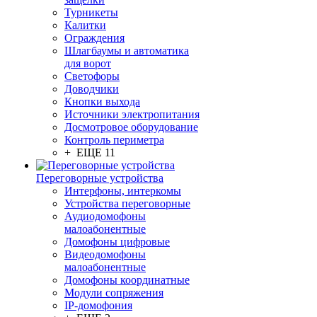
Турникеты
Калитки
Ограждения
Шлагбаумы и автоматика
для ворот
Светофоры
Доводчики
Кнопки выхода
Источники электропитания
Досмотровое оборудование
Контроль периметра
+ ЕЩЕ 11
Переговорные устройства
Интерфоны, интеркомы
Устройства переговорные
Аудиодомофоны
малоабонентные
Домофоны цифровые
Видеодомофоны
малоабонентные
Домофоны координатные
Модули сопряжения
IP-домофония