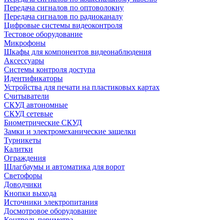
Передача сигналов по оптоволокну
Передача сигналов по радиоканалу
Цифровые системы видеоконтроля
Тестовое оборудование
Микрофоны
Шкафы для компонентов видеонаблюдения
Аксессуары
Системы контроля доступа
Идентификаторы
Устройства для печати на пластиковых картах
Считыватели
СКУД автономные
СКУД сетевые
Биометрические СКУД
Замки и электромеханические защелки
Турникеты
Калитки
Ограждения
Шлагбаумы и автоматика для ворот
Светофоры
Доводчики
Кнопки выхода
Источники электропитания
Досмотровое оборудование
Контроль периметра