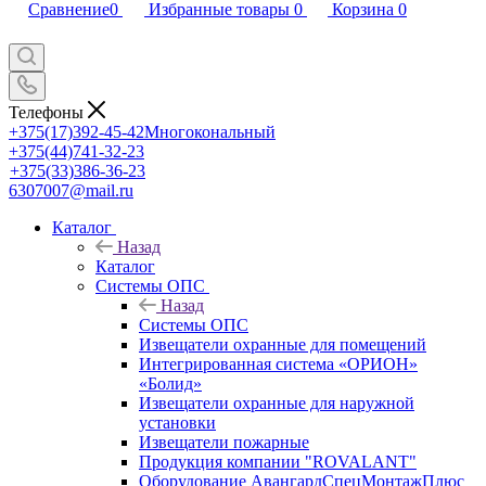
Сравнение
0
Избранные товары
0
Корзина
0
Телефоны
+375(17)392-45-42
Многокональный
+375(44)741-32-23
+375(33)386-36-23
6307007@mail.ru
Каталог
Назад
Каталог
Системы ОПС
Назад
Системы ОПС
Извещатели охранные для помещений
Интегрированная система «ОРИОН»
«Болид»
Извещатели охранные для наружной
установки
Извещатели пожарные
Продукция компании "ROVALANT"
Оборудование АвангардСпецМонтажПлюс