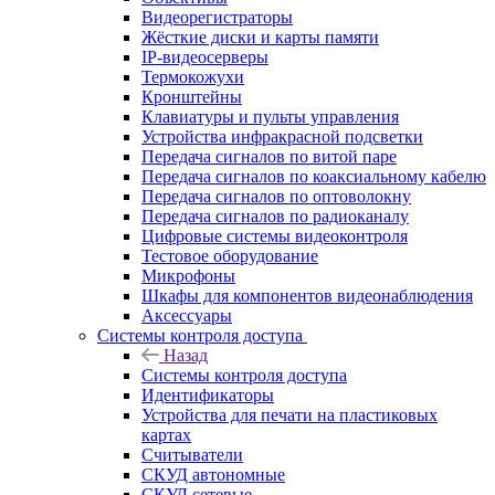
Видеорегистраторы
Жёсткие диски и карты памяти
IP-видеосерверы
Термокожухи
Кронштейны
Клавиатуры и пульты управления
Устройства инфракрасной подсветки
Передача сигналов по витой паре
Передача сигналов по коаксиальному кабелю
Передача сигналов по оптоволокну
Передача сигналов по радиоканалу
Цифровые системы видеоконтроля
Тестовое оборудование
Микрофоны
Шкафы для компонентов видеонаблюдения
Аксессуары
Системы контроля доступа
Назад
Системы контроля доступа
Идентификаторы
Устройства для печати на пластиковых
картах
Считыватели
СКУД автономные
СКУД сетевые