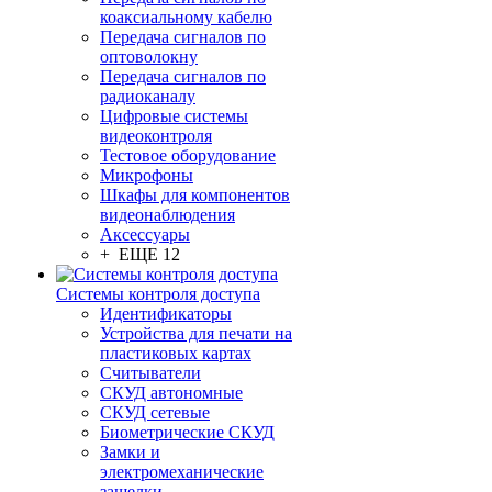
коаксиальному кабелю
Передача сигналов по
оптоволокну
Передача сигналов по
радиоканалу
Цифровые системы
видеоконтроля
Тестовое оборудование
Микрофоны
Шкафы для компонентов
видеонаблюдения
Аксессуары
+ ЕЩЕ 12
Системы контроля доступа
Идентификаторы
Устройства для печати на
пластиковых картах
Считыватели
СКУД автономные
СКУД сетевые
Биометрические СКУД
Замки и
электромеханические
защелки