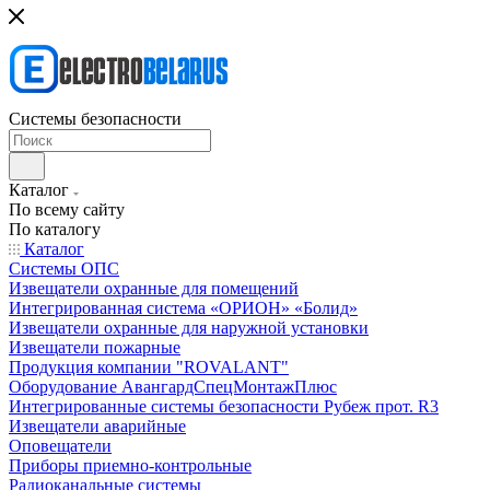
Системы безопасности
Каталог
По всему сайту
По каталогу
Каталог
Системы ОПС
Извещатели охранные для помещений
Интегрированная система «ОРИОН» «Болид»
Извещатели охранные для наружной установки
Извещатели пожарные
Продукция компании "ROVALANT"
Оборудование АвангардСпецМонтажПлюс
Интегрированные системы безопасности Рубеж прот. R3
Извещатели аварийные
Оповещатели
Приборы приемно-контрольные
Радиоканальные системы