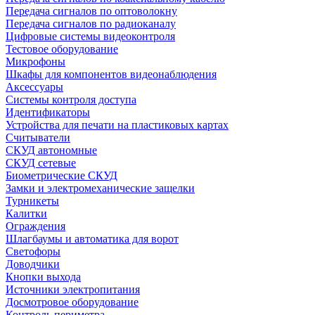
Передача сигналов по оптоволокну
Передача сигналов по радиоканалу
Цифровые системы видеоконтроля
Тестовое оборудование
Микрофоны
Шкафы для компонентов видеонаблюдения
Аксессуары
Системы контроля доступа
Идентификаторы
Устройства для печати на пластиковых картах
Считыватели
СКУД автономные
СКУД сетевые
Биометрические СКУД
Замки и электромеханические защелки
Турникеты
Калитки
Ограждения
Шлагбаумы и автоматика для ворот
Светофоры
Доводчики
Кнопки выхода
Источники электропитания
Досмотровое оборудование
Контроль периметра