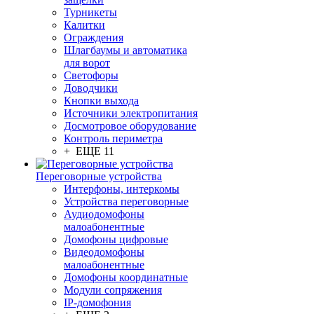
Турникеты
Калитки
Ограждения
Шлагбаумы и автоматика
для ворот
Светофоры
Доводчики
Кнопки выхода
Источники электропитания
Досмотровое оборудование
Контроль периметра
+ ЕЩЕ 11
Переговорные устройства
Интерфоны, интеркомы
Устройства переговорные
Аудиодомофоны
малоабонентные
Домофоны цифровые
Видеодомофоны
малоабонентные
Домофоны координатные
Модули сопряжения
IP-домофония