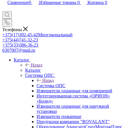
Сравнение
0
Избранные товары
0
Корзина
0
Телефоны
+375(17)392-45-42
Многокональный
+375(44)741-32-23
+375(33)386-36-23
6307007@mail.ru
Каталог
Назад
Каталог
Системы ОПС
Назад
Системы ОПС
Извещатели охранные для помещений
Интегрированная система «ОРИОН»
«Болид»
Извещатели охранные для наружной
установки
Извещатели пожарные
Продукция компании "ROVALANT"
Оборудование АвангардСпецМонтажПлюс