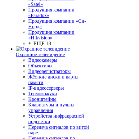
«Satel»
Продукция компании
«Paradox»
Продукция компании «Си-
Норд»
Продукция компании
«Hikvision»
+ ЕЩЕ 18
Охранное телевидение
Видеокамеры
Объективы
Видеорегистраторы
Жёсткие диски и карты
памяти
IP-видеосерверы
Термокожухи
Кронштейны
Клавиатуры и пульты
управления
Устройства инфракрасной
подсветки
Передача сигналов по витой
паре
Передача сигналов по