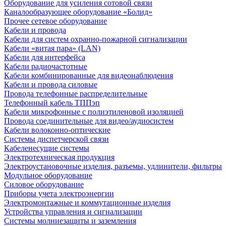
Оборудование для усиления сотовой связи
Каналообразующее оборудование «Болид»
Прочее сетевое оборудование
Кабели и провода
Кабели для систем охранно-пожарной сигнализации
Кабели «витая пара» (LAN)
Кабели для интерфейса
Кабели радиочастотные
Кабели комбинированные для видеонаблюдения
Кабели и провода силовые
Провода телефонные распределительные
Телефонный кабель ТППэп
Кабели микрофонные с полиэтиленовой изоляцией
Провода соединительные для видео/аудиосистем
Кабели волоконно-оптические
Системы диспетчерской связи
Кабеленесущие системы
Электротехническая продукция
Электроустановочные изделия, разъемы, удлинители, фильтры
Модульное оборудование
Силовое оборудование
Приборы учета электроэнергии
Электромонтажные и коммутационные изделия
Устройства управления и сигнализации
Системы молниезащиты и заземления