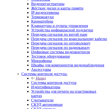
Видеорегистраторы
Жёсткие диски и карты памяти
IP-видеосерверы
Термокожухи
Кронштейны
Клавиатуры и пульты управления
Устройства инфракрасной подсветки
Передача сигналов по витой паре
Передача сигналов по коаксиальному кабелю
Передача сигналов по оптоволокну
Передача сигналов по радиоканалу
Цифровые системы видеоконтроля
Тестовое оборудование
Микрофоны
Шкафы для компонентов видеонаблюдения
Аксессуары
Системы контроля доступа
Назад
Системы контроля доступа
Идентификаторы
Устройства для печати на пластиковых
картах
Считыватели
СКУД автономные
СКУД сетевые