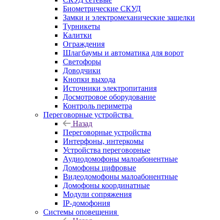
Биометрические СКУД
Замки и электромеханические защелки
Турникеты
Калитки
Ограждения
Шлагбаумы и автоматика для ворот
Светофоры
Доводчики
Кнопки выхода
Источники электропитания
Досмотровое оборудование
Контроль периметра
Переговорные устройства
Назад
Переговорные устройства
Интерфоны, интеркомы
Устройства переговорные
Аудиодомофоны малоабонентные
Домофоны цифровые
Видеодомофоны малоабонентные
Домофоны координатные
Модули сопряжения
IP-домофония
Системы оповещения