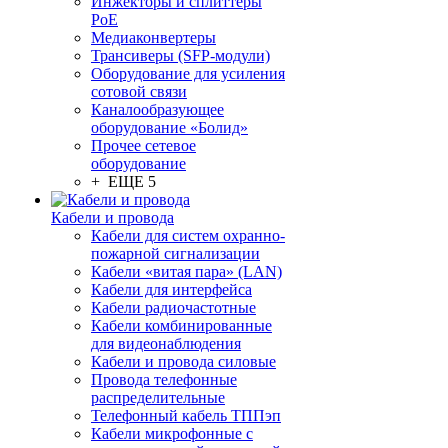
Инжекторы и сплиттеры
PoE
Медиаконвертеры
Трансиверы (SFP-модули)
Оборудование для усиления
сотовой связи
Каналообразующее
оборудование «Болид»
Прочее сетевое
оборудование
+ ЕЩЕ 5
Кабели и провода
Кабели для систем охранно-
пожарной сигнализации
Кабели «витая пара» (LAN)
Кабели для интерфейса
Кабели радиочастотные
Кабели комбинированные
для видеонаблюдения
Кабели и провода силовые
Провода телефонные
распределительные
Телефонный кабель ТППэп
Кабели микрофонные с