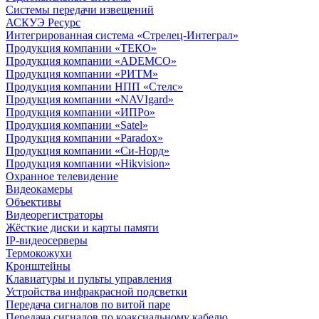
Системы передачи извещений
АСКУЭ Ресурс
Интегрированная система «Стрелец-Интеграл»
Продукция компании «ТЕКО»
Продукция компании «ADEMCO»
Продукция компании «РИТМ»
Продукция компании НПП «Стелс»
Продукция компании «NAVIgard»
Продукция компании «ИПРо»
Продукция компании «Satel»
Продукция компании «Paradox»
Продукция компании «Си-Норд»
Продукция компании «Hikvision»
Охранное телевидение
Видеокамеры
Объективы
Видеорегистраторы
Жёсткие диски и карты памяти
IP-видеосерверы
Термокожухи
Кронштейны
Клавиатуры и пульты управления
Устройства инфракрасной подсветки
Передача сигналов по витой паре
Передача сигналов по коаксиальному кабелю