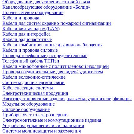
Оборудование для усиления сотовой связи
Каналообразующее оборудование «Болид»
Прочее сетевое оборудование
Кабели и провода
Кабели для систем охранно-пожарной сигнализации
Кабели «витая пара» (LAN)
Кабели для интерфейса
Кабели радиочастотные
Кабели комбинированные для видеонаблюдения
Кабели и провода силовые
Провода телефонные распределительные
Телефонный кабель ТППэп
Кабели микрофонные с полиэтиленовой изоляцией
Провода соединительные для видео/аудиосистем
Кабели волоконно-оптические
Системы диспетчерской связи
Кабеленесущие системы
Электротехническая продукция
Электроустановочные изделия, разъемы, удлинители, фильтры
Модульное оборудование
Силовое оборудование
Приборы учета электроэнергии
Электромонтажные и коммутационные изделия
Устройства управления и сигнализации
Системы молниезащиты и заземления