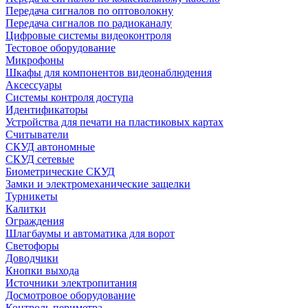
Передача сигналов по оптоволокну
Передача сигналов по радиоканалу
Цифровые системы видеоконтроля
Тестовое оборудование
Микрофоны
Шкафы для компонентов видеонаблюдения
Аксессуары
Системы контроля доступа
Идентификаторы
Устройства для печати на пластиковых картах
Считыватели
СКУД автономные
СКУД сетевые
Биометрические СКУД
Замки и электромеханические защелки
Турникеты
Калитки
Ограждения
Шлагбаумы и автоматика для ворот
Светофоры
Доводчики
Кнопки выхода
Источники электропитания
Досмотровое оборудование
Контроль периметра