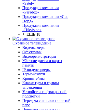
«Satel»
Продукция компании
«Paradox»
Продукция компании «Си-
Норд»
Продукция компании
«Hikvision»
+ ЕЩЕ 18
Охранное телевидение
Видеокамеры
Объективы
Видеорегистраторы
Жёсткие диски и карты
памяти
IP-видеосерверы
Термокожухи
Кронштейны
Клавиатуры и пульты
управления
Устройства инфракрасной
подсветки
Передача сигналов по витой
паре
Передача сигналов по