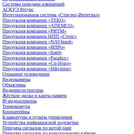
Системы передачи извещений
АСКУЭ Ресурс
Интегрированная система «Стрелец-Интеграл»
Продукция компании «ТЕКО»
Продукция компании «ADEMCO»
Продукция компании «РИТМ»
Продукция компании НПП «Стелс»
Продукция компании «NAVIgard»
Продукция компании «ИПРо»
Продукция компании «Satel»
Продукция компании «Paradox»
Продукция компании «Си-Норд»
Продукция компании «Hikvision»
Охранное телевидение
Видеокамеры
Объективы
Видеорегистраторы
Жёсткие диски и карты памяти
IP-видеосерверы
Термокожухи
Кронштейны
Клавиатуры и пульты управления
Устройства инфракрасной подсветки
Передача сигналов по витой паре
Передача сигналов по коаксиальному кабелю