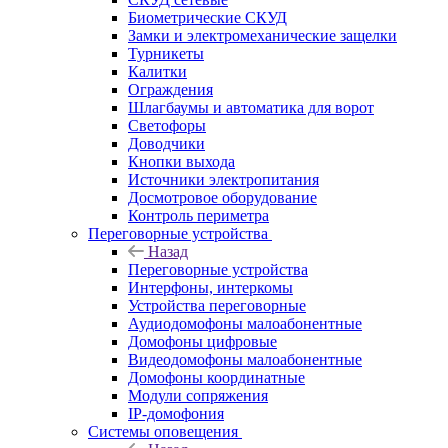
Биометрические СКУД
Замки и электромеханические защелки
Турникеты
Калитки
Ограждения
Шлагбаумы и автоматика для ворот
Светофоры
Доводчики
Кнопки выхода
Источники электропитания
Досмотровое оборудование
Контроль периметра
Переговорные устройства
Назад
Переговорные устройства
Интерфоны, интеркомы
Устройства переговорные
Аудиодомофоны малоабонентные
Домофоны цифровые
Видеодомофоны малоабонентные
Домофоны координатные
Модули сопряжения
IP-домофония
Системы оповещения