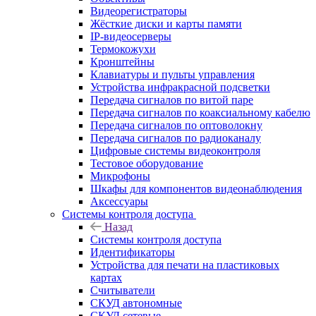
Видеорегистраторы
Жёсткие диски и карты памяти
IP-видеосерверы
Термокожухи
Кронштейны
Клавиатуры и пульты управления
Устройства инфракрасной подсветки
Передача сигналов по витой паре
Передача сигналов по коаксиальному кабелю
Передача сигналов по оптоволокну
Передача сигналов по радиоканалу
Цифровые системы видеоконтроля
Тестовое оборудование
Микрофоны
Шкафы для компонентов видеонаблюдения
Аксессуары
Системы контроля доступа
Назад
Системы контроля доступа
Идентификаторы
Устройства для печати на пластиковых
картах
Считыватели
СКУД автономные
СКУД сетевые