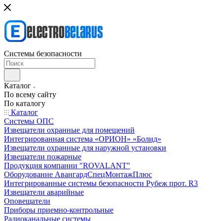
Системы безопасности
Каталог
По всему сайту
По каталогу
Каталог
Системы ОПС
Извещатели охранные для помещений
Интегрированная система «ОРИОН» «Болид»
Извещатели охранные для наружной установки
Извещатели пожарные
Продукция компании "ROVALANT"
Оборудование АвангардСпецМонтажПлюс
Интегрированные системы безопасности Рубеж прот. R3
Извещатели аварийные
Оповещатели
Приборы приемно-контрольные
Радиоканальные системы