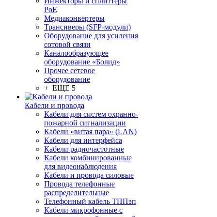
Инжекторы и сплиттеры
PoE
Медиаконвертеры
Трансиверы (SFP-модули)
Оборудование для усиления
сотовой связи
Каналообразующее
оборудование «Болид»
Прочее сетевое
оборудование
+ ЕЩЕ 5
Кабели и провода
Кабели для систем охранно-
пожарной сигнализации
Кабели «витая пара» (LAN)
Кабели для интерфейса
Кабели радиочастотные
Кабели комбинированные
для видеонаблюдения
Кабели и провода силовые
Провода телефонные
распределительные
Телефонный кабель ТППэп
Кабели микрофонные с