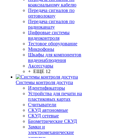
коаксиальному кабелю
Передача сигналов по
оптоволокну
Передача сигналов по
радиоканалу
Цифровые системы
видеоконтроля
Тестовое оборудование
Микрофоны
Шкафы для компонентов
видеонаблюдения
Аксессуары
+ ЕЩЕ 12
Системы контроля доступа
Идентификаторы
Устройства для печати на
пластиковых картах
Считыватели
СКУД автономные
СКУД сетевые
Биометрические СКУД
Замки и
электромеханические
защелки