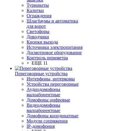
Турникеты
Калитки
Ограждения
Шлагбаумы и автоматика
для ворот
Светофоры
Доводчики
Кнопки выхода
Источники электропитания
Досмотровое оборудование
Контроль периметра
+ ЕЩЕ 11
Переговорные устройства
Интерфоны, интеркомы
Устройства переговорные
Аудиодомофоны
малоабонентные
Домофоны цифровые
Видеодомофоны
малоабонентные
Домофоны координатные
Модули сопряжения
IP-домофония