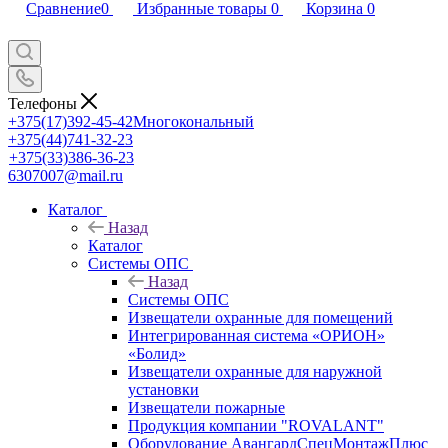
Сравнение
0
Избранные товары
0
Корзина
0
Телефоны
+375(17)392-45-42
Многокональный
+375(44)741-32-23
+375(33)386-36-23
6307007@mail.ru
Каталог
Назад
Каталог
Системы ОПС
Назад
Системы ОПС
Извещатели охранные для помещений
Интегрированная система «ОРИОН»
«Болид»
Извещатели охранные для наружной
установки
Извещатели пожарные
Продукция компании "ROVALANT"
Оборудование АвангардСпецМонтажПлюс