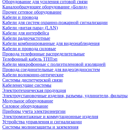
Оборудование для усиления сотовой связи
Каналообразующее оборудование «Болид»
Прочее сетевое оборудование
Кабели и провода
Кабели для систем охранно-пожарной сигнализации
Кабели «витая пара» (LAN)
Кабели для интерфейса
Кабели радиочастотные
Кабели комбинированные для видеонаблюдения
Кабели и провода силовые
Провода телефонные распределительные
Телефонный кабель ТППэп
Кабели микрофонные с полиэтиленовой изоляцией
Провода соединительные для видео/аудиосистем
Кабели волоконно-оптические
Системы диспетчерской связи
Кабеленесущие системы
Электротехническая продукция
Электроустановочные изделия, разъемы, удлинители, фильтры
Модульное оборудование
Силовое оборудование
Приборы учета электроэнергии
Электромонтажные и коммутационные изделия
Устройства управления и сигнализации
Системы молниезащиты и заземления