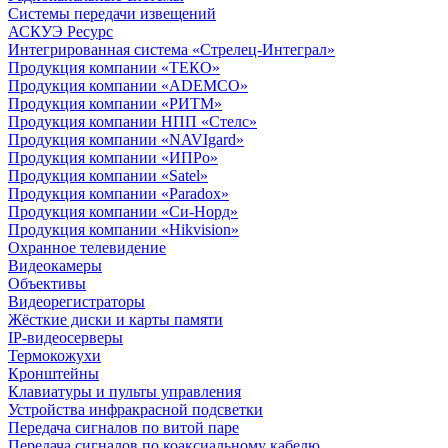
Системы передачи извещений
АСКУЭ Ресурс
Интегрированная система «Стрелец-Интеграл»
Продукция компании «ТЕКО»
Продукция компании «ADEMCO»
Продукция компании «РИТМ»
Продукция компании НПП «Стелс»
Продукция компании «NAVIgard»
Продукция компании «ИПРо»
Продукция компании «Satel»
Продукция компании «Paradox»
Продукция компании «Си-Норд»
Продукция компании «Hikvision»
Охранное телевидение
Видеокамеры
Объективы
Видеорегистраторы
Жёсткие диски и карты памяти
IP-видеосерверы
Термокожухи
Кронштейны
Клавиатуры и пульты управления
Устройства инфракрасной подсветки
Передача сигналов по витой паре
Передача сигналов по коаксиальному кабелю