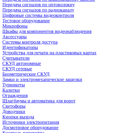
Передача сигналов по оптоволокну
Передача сигналов по радиоканалу
Цифровые системы видеоконтроля
Тестовое оборудование
Микрофоны
Шкафы для компонентов видеонаблюдения
Аксессуары
Системы контроля доступа
Идентификаторы
Устройства для печати на пластиковых картах
Считыватели
СКУД автономные
СКУД сетевые
Биометрические СКУД
Замки и электромеханические защелки
Турникеты
Калитки
Ограждения
Шлагбаумы и автоматика для ворот
Светофоры
Доводчики
Кнопки выхода
Источники электропитания
Досмотровое оборудование
Контроль периметра