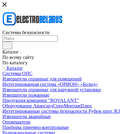
Системы безопасности
Каталог
По всему сайту
По каталогу
Каталог
Системы ОПС
Извещатели охранные для помещений
Интегрированная система «ОРИОН» «Болид»
Извещатели охранные для наружной установки
Извещатели пожарные
Продукция компании "ROVALANT"
Оборудование АвангардСпецМонтажПлюс
Интегрированные системы безопасности Рубеж прот. R3
Извещатели аварийные
Оповещатели
Приборы приемно-контрольные
Радиоканальные системы