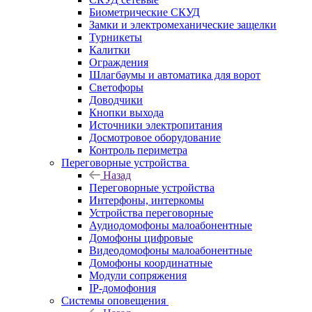
Биометрические СКУД
Замки и электромеханические защелки
Турникеты
Калитки
Ограждения
Шлагбаумы и автоматика для ворот
Светофоры
Доводчики
Кнопки выхода
Источники электропитания
Досмотровое оборудование
Контроль периметра
Переговорные устройства
Назад
Переговорные устройства
Интерфоны, интеркомы
Устройства переговорные
Аудиодомофоны малоабонентные
Домофоны цифровые
Видеодомофоны малоабонентные
Домофоны координатные
Модули сопряжения
IP-домофония
Системы оповещения