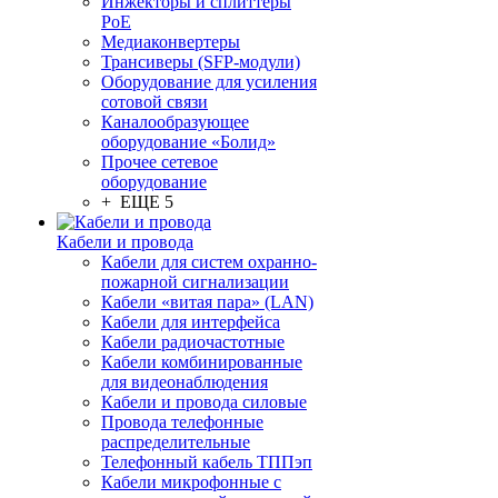
Инжекторы и сплиттеры
PoE
Медиаконвертеры
Трансиверы (SFP-модули)
Оборудование для усиления
сотовой связи
Каналообразующее
оборудование «Болид»
Прочее сетевое
оборудование
+ ЕЩЕ 5
Кабели и провода
Кабели для систем охранно-
пожарной сигнализации
Кабели «витая пара» (LAN)
Кабели для интерфейса
Кабели радиочастотные
Кабели комбинированные
для видеонаблюдения
Кабели и провода силовые
Провода телефонные
распределительные
Телефонный кабель ТППэп
Кабели микрофонные с