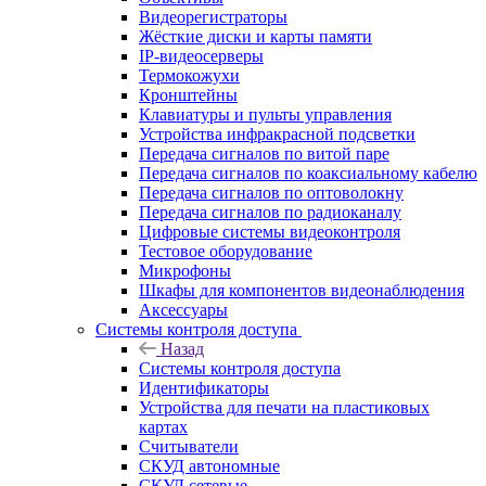
Видеорегистраторы
Жёсткие диски и карты памяти
IP-видеосерверы
Термокожухи
Кронштейны
Клавиатуры и пульты управления
Устройства инфракрасной подсветки
Передача сигналов по витой паре
Передача сигналов по коаксиальному кабелю
Передача сигналов по оптоволокну
Передача сигналов по радиоканалу
Цифровые системы видеоконтроля
Тестовое оборудование
Микрофоны
Шкафы для компонентов видеонаблюдения
Аксессуары
Системы контроля доступа
Назад
Системы контроля доступа
Идентификаторы
Устройства для печати на пластиковых
картах
Считыватели
СКУД автономные
СКУД сетевые