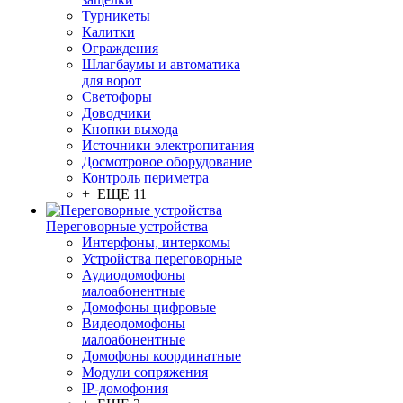
Турникеты
Калитки
Ограждения
Шлагбаумы и автоматика
для ворот
Светофоры
Доводчики
Кнопки выхода
Источники электропитания
Досмотровое оборудование
Контроль периметра
+ ЕЩЕ 11
Переговорные устройства
Интерфоны, интеркомы
Устройства переговорные
Аудиодомофоны
малоабонентные
Домофоны цифровые
Видеодомофоны
малоабонентные
Домофоны координатные
Модули сопряжения
IP-домофония