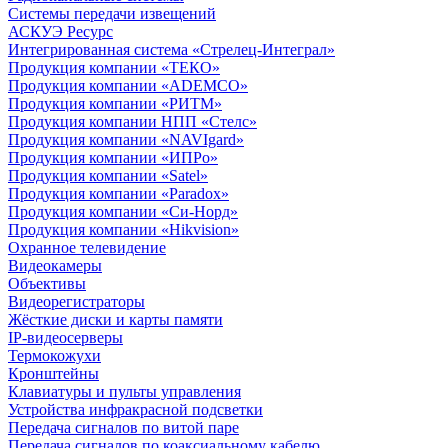
Системы передачи извещений
АСКУЭ Ресурс
Интегрированная система «Стрелец-Интеграл»
Продукция компании «ТЕКО»
Продукция компании «ADEMCO»
Продукция компании «РИТМ»
Продукция компании НПП «Стелс»
Продукция компании «NAVIgard»
Продукция компании «ИПРо»
Продукция компании «Satel»
Продукция компании «Paradox»
Продукция компании «Си-Норд»
Продукция компании «Hikvision»
Охранное телевидение
Видеокамеры
Объективы
Видеорегистраторы
Жёсткие диски и карты памяти
IP-видеосерверы
Термокожухи
Кронштейны
Клавиатуры и пульты управления
Устройства инфракрасной подсветки
Передача сигналов по витой паре
Передача сигналов по коаксиальному кабелю