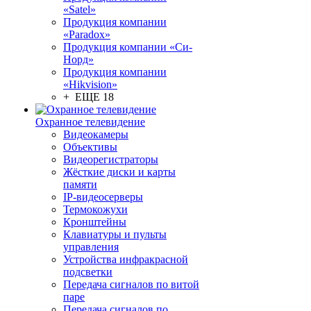
«Satel»
Продукция компании
«Paradox»
Продукция компании «Си-
Норд»
Продукция компании
«Hikvision»
+ ЕЩЕ 18
Охранное телевидение
Видеокамеры
Объективы
Видеорегистраторы
Жёсткие диски и карты
памяти
IP-видеосерверы
Термокожухи
Кронштейны
Клавиатуры и пульты
управления
Устройства инфракрасной
подсветки
Передача сигналов по витой
паре
Передача сигналов по