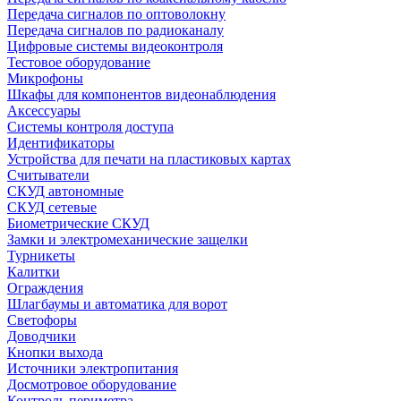
Передача сигналов по оптоволокну
Передача сигналов по радиоканалу
Цифровые системы видеоконтроля
Тестовое оборудование
Микрофоны
Шкафы для компонентов видеонаблюдения
Аксессуары
Системы контроля доступа
Идентификаторы
Устройства для печати на пластиковых картах
Считыватели
СКУД автономные
СКУД сетевые
Биометрические СКУД
Замки и электромеханические защелки
Турникеты
Калитки
Ограждения
Шлагбаумы и автоматика для ворот
Светофоры
Доводчики
Кнопки выхода
Источники электропитания
Досмотровое оборудование
Контроль периметра