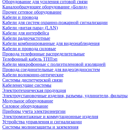
Оборудование для усиления сотовой связи
Каналообразующее оборудование «Болид»
Прочее сетевое оборудование
Кабели и провода
Кабели для систем охранно-пожарной сигнализации
Кабели «витая пара» (LAN)
Кабели для интерфейса
Кабели радиочастотные
Кабели комбинированные для видеонаблюдения
Кабели и провода силовые
Провода телефонные распределительные
Телефонный кабель ТППэп
Кабели микрофонные с полиэтиленовой изоляцией
Провода соединительные для видео/аудиосистем
Кабели волоконно-оптические
Системы диспетчерской связи
Кабеленесущие системы
Электротехническая продукция
Электроустановочные изделия, разъемы, удлинители, фильтры
Модульное оборудование
Силовое оборудование
Приборы учета электроэнергии
Электромонтажные и коммутационные изделия
Устройства управления и сигнализации
Системы молниезащиты и заземления