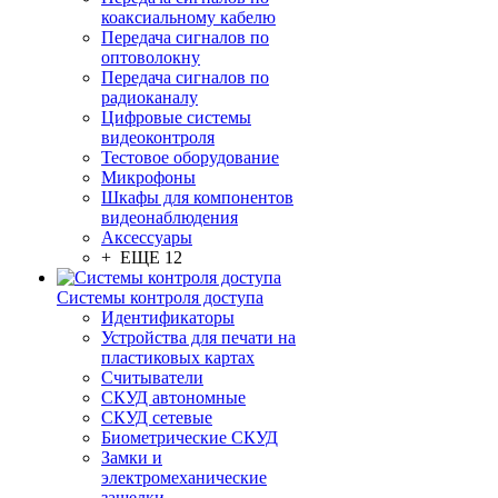
коаксиальному кабелю
Передача сигналов по
оптоволокну
Передача сигналов по
радиоканалу
Цифровые системы
видеоконтроля
Тестовое оборудование
Микрофоны
Шкафы для компонентов
видеонаблюдения
Аксессуары
+ ЕЩЕ 12
Системы контроля доступа
Идентификаторы
Устройства для печати на
пластиковых картах
Считыватели
СКУД автономные
СКУД сетевые
Биометрические СКУД
Замки и
электромеханические
защелки