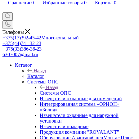
Сравнение
0
Избранные товары
0
Корзина
0
Телефоны
+375(17)392-45-42
Многокональный
+375(44)741-32-23
+375(33)386-36-23
6307007@mail.ru
Каталог
Назад
Каталог
Системы ОПС
Назад
Системы ОПС
Извещатели охранные для помещений
Интегрированная система «ОРИОН»
«Болид»
Извещатели охранные для наружной
установки
Извещатели пожарные
Продукция компании "ROVALANT"
Оборудование АвангардСпецМонтажПлюс