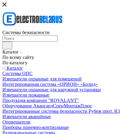
Системы безопасности
Каталог
По всему сайту
По каталогу
Каталог
Системы ОПС
Извещатели охранные для помещений
Интегрированная система «ОРИОН» «Болид»
Извещатели охранные для наружной установки
Извещатели пожарные
Продукция компании "ROVALANT"
Оборудование АвангардСпецМонтажПлюс
Интегрированные системы безопасности Рубеж прот. R3
Извещатели аварийные
Оповещатели
Приборы приемно-контрольные
Радиоканальные системы