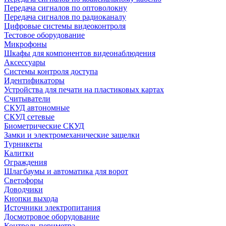
Передача сигналов по оптоволокну
Передача сигналов по радиоканалу
Цифровые системы видеоконтроля
Тестовое оборудование
Микрофоны
Шкафы для компонентов видеонаблюдения
Аксессуары
Системы контроля доступа
Идентификаторы
Устройства для печати на пластиковых картах
Считыватели
СКУД автономные
СКУД сетевые
Биометрические СКУД
Замки и электромеханические защелки
Турникеты
Калитки
Ограждения
Шлагбаумы и автоматика для ворот
Светофоры
Доводчики
Кнопки выхода
Источники электропитания
Досмотровое оборудование
Контроль периметра