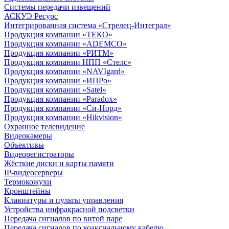
Системы передачи извещений
АСКУЭ Ресурс
Интегрированная система «Стрелец-Интеграл»
Продукция компании «ТЕКО»
Продукция компании «ADEMCO»
Продукция компании «РИТМ»
Продукция компании НПП «Стелс»
Продукция компании «NAVIgard»
Продукция компании «ИПРо»
Продукция компании «Satel»
Продукция компании «Paradox»
Продукция компании «Си-Норд»
Продукция компании «Hikvision»
Охранное телевидение
Видеокамеры
Объективы
Видеорегистраторы
Жёсткие диски и карты памяти
IP-видеосерверы
Термокожухи
Кронштейны
Клавиатуры и пульты управления
Устройства инфракрасной подсветки
Передача сигналов по витой паре
Передача сигналов по коаксиальному кабелю