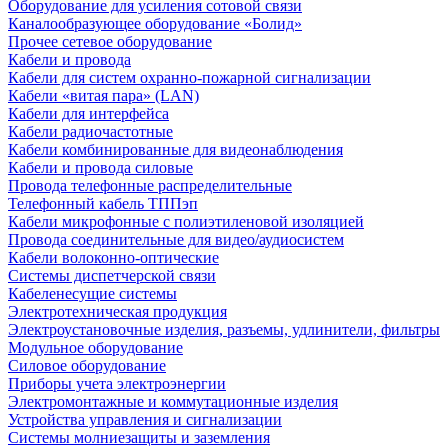
Оборудование для усиления сотовой связи
Каналообразующее оборудование «Болид»
Прочее сетевое оборудование
Кабели и провода
Кабели для систем охранно-пожарной сигнализации
Кабели «витая пара» (LAN)
Кабели для интерфейса
Кабели радиочастотные
Кабели комбинированные для видеонаблюдения
Кабели и провода силовые
Провода телефонные распределительные
Телефонный кабель ТППэп
Кабели микрофонные с полиэтиленовой изоляцией
Провода соединительные для видео/аудиосистем
Кабели волоконно-оптические
Системы диспетчерской связи
Кабеленесущие системы
Электротехническая продукция
Электроустановочные изделия, разъемы, удлинители, фильтры
Модульное оборудование
Силовое оборудование
Приборы учета электроэнергии
Электромонтажные и коммутационные изделия
Устройства управления и сигнализации
Системы молниезащиты и заземления