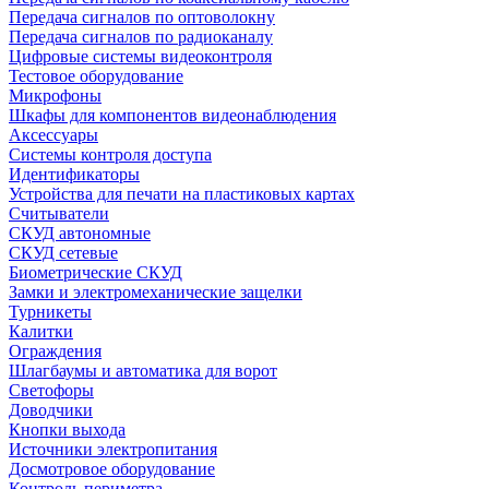
Передача сигналов по оптоволокну
Передача сигналов по радиоканалу
Цифровые системы видеоконтроля
Тестовое оборудование
Микрофоны
Шкафы для компонентов видеонаблюдения
Аксессуары
Системы контроля доступа
Идентификаторы
Устройства для печати на пластиковых картах
Считыватели
СКУД автономные
СКУД сетевые
Биометрические СКУД
Замки и электромеханические защелки
Турникеты
Калитки
Ограждения
Шлагбаумы и автоматика для ворот
Светофоры
Доводчики
Кнопки выхода
Источники электропитания
Досмотровое оборудование
Контроль периметра