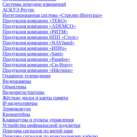
Системы передачи извещений
АСКУЭ Ресурс
Интегрированная система «Стрелец-Интеграл»
Продукция компании «ТЕКО»
Продукция компании «ADEMCO»
Продукция компании «РИТМ»
Продукция компании НПП «Стелс»
Продукция компании «NAVIgard»
Продукция компании «ИПРо»
Продукция компании «Satel»
Продукция компании «Paradox»
Продукция компании «Си-Норд»
Продукция компании «Hikvision»
Охранное телевидение
Видеокамеры
Объективы
Видеорегистраторы
Жёсткие диски и карты памяти
IP-видеосерверы
Термокожухи
Кронштейны
Клавиатуры и пульты управления
Устройства инфракрасной подсветки
Передача сигналов по витой паре
Передача сигналов по коаксиальному кабелю