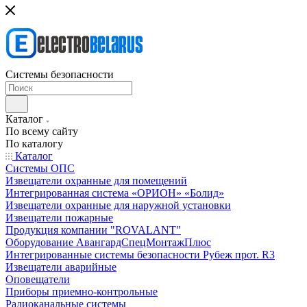
Системы безопасности
Каталог
По всему сайту
По каталогу
Каталог
Системы ОПС
Извещатели охранные для помещений
Интегрированная система «ОРИОН» «Болид»
Извещатели охранные для наружной установки
Извещатели пожарные
Продукция компании "ROVALANT"
Оборудование АвангардСпецМонтажПлюс
Интегрированные системы безопасности Рубеж прот. R3
Извещатели аварийные
Оповещатели
Приборы приемно-контрольные
Радиоканальные системы