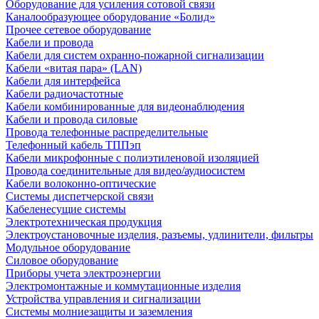
Оборудование для усиления сотовой связи
Каналообразующее оборудование «Болид»
Прочее сетевое оборудование
Кабели и провода
Кабели для систем охранно-пожарной сигнализации
Кабели «витая пара» (LAN)
Кабели для интерфейса
Кабели радиочастотные
Кабели комбинированные для видеонаблюдения
Кабели и провода силовые
Провода телефонные распределительные
Телефонный кабель ТППэп
Кабели микрофонные с полиэтиленовой изоляцией
Провода соединительные для видео/аудиосистем
Кабели волоконно-оптические
Системы диспетчерской связи
Кабеленесущие системы
Электротехническая продукция
Электроустановочные изделия, разъемы, удлинители, фильтры
Модульное оборудование
Силовое оборудование
Приборы учета электроэнергии
Электромонтажные и коммутационные изделия
Устройства управления и сигнализации
Системы молниезащиты и заземления