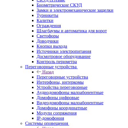
Биометрические СКУД
Замки и электромеханические защелки
Турникеты
Калитки
Ограждения
Шлагбаумы и автоматика для ворот
Светофоры
Доводчики
Кнопки выхода
Источники электропитания
Досмотровое оборудование
Контроль периметра
Переговорные устройства
Назад
Переговорные устройства
Интерфоны, интеркомы
Устройства переговорные
Аудиодомофоны малоабонентные
Домофоны цифровые
Видеодомофоны малоабонентные
Домофоны координатные
Модули сопряжения
IP-домофония
Системы оповещения