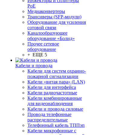
Инжекторы и сплиттеры
PoE
Медиаконвертеры
Трансиверы (SFP-модули)
Оборудование для усиления
сотовой связи
Каналообразующее
оборудование «Болид»
Прочее сетевое
оборудование
+ ЕЩЕ 5
Кабели и провода
Кабели для систем охранно-
пожарной сигнализации
Кабели «витая пара» (LAN)
Кабели для интерфейса
Кабели радиочастотные
Кабели комбинированные
для видеонаблюдения
Кабели и провода силовые
Провода телефонные
распределительные
Телефонный кабель ТППэп
Кабели микрофонные с