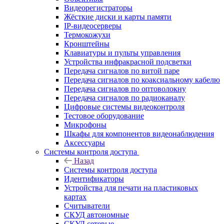
Видеорегистраторы
Жёсткие диски и карты памяти
IP-видеосерверы
Термокожухи
Кронштейны
Клавиатуры и пульты управления
Устройства инфракрасной подсветки
Передача сигналов по витой паре
Передача сигналов по коаксиальному кабелю
Передача сигналов по оптоволокну
Передача сигналов по радиоканалу
Цифровые системы видеоконтроля
Тестовое оборудование
Микрофоны
Шкафы для компонентов видеонаблюдения
Аксессуары
Системы контроля доступа
Назад
Системы контроля доступа
Идентификаторы
Устройства для печати на пластиковых
картах
Считыватели
СКУД автономные
СКУД сетевые