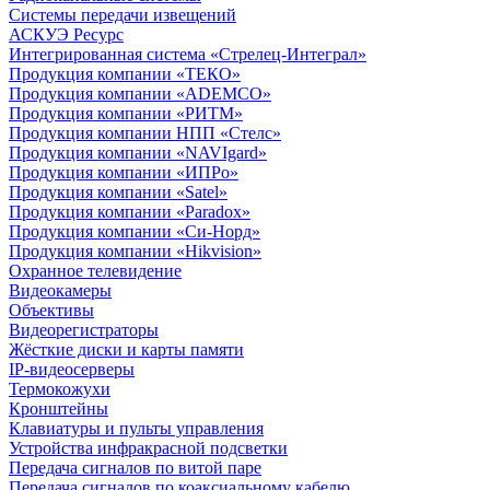
Системы передачи извещений
АСКУЭ Ресурс
Интегрированная система «Стрелец-Интеграл»
Продукция компании «ТЕКО»
Продукция компании «ADEMCO»
Продукция компании «РИТМ»
Продукция компании НПП «Стелс»
Продукция компании «NAVIgard»
Продукция компании «ИПРо»
Продукция компании «Satel»
Продукция компании «Paradox»
Продукция компании «Си-Норд»
Продукция компании «Hikvision»
Охранное телевидение
Видеокамеры
Объективы
Видеорегистраторы
Жёсткие диски и карты памяти
IP-видеосерверы
Термокожухи
Кронштейны
Клавиатуры и пульты управления
Устройства инфракрасной подсветки
Передача сигналов по витой паре
Передача сигналов по коаксиальному кабелю