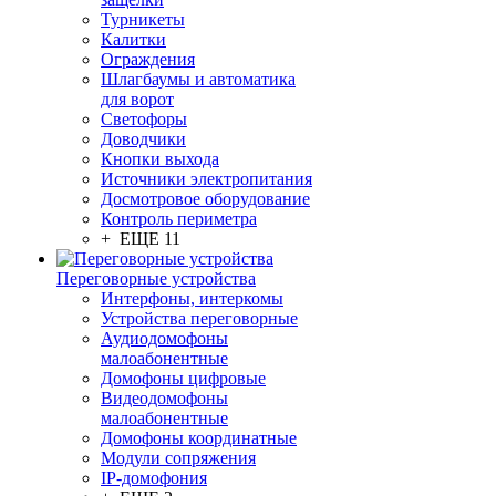
Турникеты
Калитки
Ограждения
Шлагбаумы и автоматика
для ворот
Светофоры
Доводчики
Кнопки выхода
Источники электропитания
Досмотровое оборудование
Контроль периметра
+ ЕЩЕ 11
Переговорные устройства
Интерфоны, интеркомы
Устройства переговорные
Аудиодомофоны
малоабонентные
Домофоны цифровые
Видеодомофоны
малоабонентные
Домофоны координатные
Модули сопряжения
IP-домофония