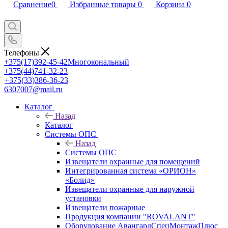
Сравнение
0
Избранные товары
0
Корзина
0
Телефоны
+375(17)392-45-42
Многокональный
+375(44)741-32-23
+375(33)386-36-23
6307007@mail.ru
Каталог
Назад
Каталог
Системы ОПС
Назад
Системы ОПС
Извещатели охранные для помещений
Интегрированная система «ОРИОН»
«Болид»
Извещатели охранные для наружной
установки
Извещатели пожарные
Продукция компании "ROVALANT"
Оборудование АвангардСпецМонтажПлюс