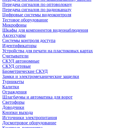
Передача сигналов по оптоволокну
Передача сигналов по радиоканалу
Цифровые системы видеоконтроля
Тестовое оборудование
Микрофоны
Шкафы для компонентов видеонаблюдения
Аксессуары
Системы контроля доступа
Идентификаторы
Устройства для печати на пластиковых картах
Считыватели
СКУД автономные
СКУД сетевые
Биометрические СКУД
Замки и электромеханические защелки
Турникеты
Калитки
Ограждения
Шлагбаумы и автоматика для ворот
Светофоры
Доводчики
Кнопки выхода
Источники электропитания
Досмотровое оборудование
Контроль периметра