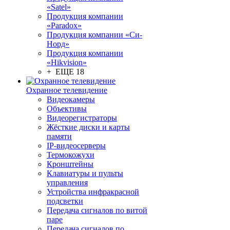
«Satel»
Продукция компании
«Paradox»
Продукция компании «Си-
Норд»
Продукция компании
«Hikvision»
+ ЕЩЕ 18
Охранное телевидение
Видеокамеры
Объективы
Видеорегистраторы
Жёсткие диски и карты
памяти
IP-видеосерверы
Термокожухи
Кронштейны
Клавиатуры и пульты
управления
Устройства инфракрасной
подсветки
Передача сигналов по витой
паре
Передача сигналов по