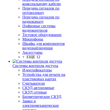
коаксиальному кабелю
Передача сигналов по
оптоволокну
Передача сигналов по
радиоканалу
Цифровые системы
видеоконтроля
Тестовое оборудование
Микрофоны
Шкафы для компонентов
видеонаблюдения
Аксессуары
+ ЕЩЕ 12
Системы контроля доступа
Идентификаторы
Устройства для печати на
пластиковых картах
Считыватели
СКУД автономные
СКУД сетевые
Биометрические СКУД
Замки и
электромеханические
защелки