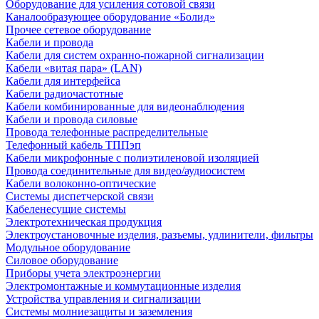
Оборудование для усиления сотовой связи
Каналообразующее оборудование «Болид»
Прочее сетевое оборудование
Кабели и провода
Кабели для систем охранно-пожарной сигнализации
Кабели «витая пара» (LAN)
Кабели для интерфейса
Кабели радиочастотные
Кабели комбинированные для видеонаблюдения
Кабели и провода силовые
Провода телефонные распределительные
Телефонный кабель ТППэп
Кабели микрофонные с полиэтиленовой изоляцией
Провода соединительные для видео/аудиосистем
Кабели волоконно-оптические
Системы диспетчерской связи
Кабеленесущие системы
Электротехническая продукция
Электроустановочные изделия, разъемы, удлинители, фильтры
Модульное оборудование
Силовое оборудование
Приборы учета электроэнергии
Электромонтажные и коммутационные изделия
Устройства управления и сигнализации
Системы молниезащиты и заземления