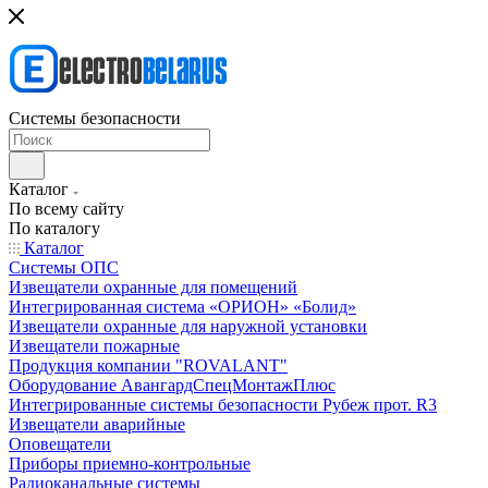
Системы безопасности
Каталог
По всему сайту
По каталогу
Каталог
Системы ОПС
Извещатели охранные для помещений
Интегрированная система «ОРИОН» «Болид»
Извещатели охранные для наружной установки
Извещатели пожарные
Продукция компании "ROVALANT"
Оборудование АвангардСпецМонтажПлюс
Интегрированные системы безопасности Рубеж прот. R3
Извещатели аварийные
Оповещатели
Приборы приемно-контрольные
Радиоканальные системы