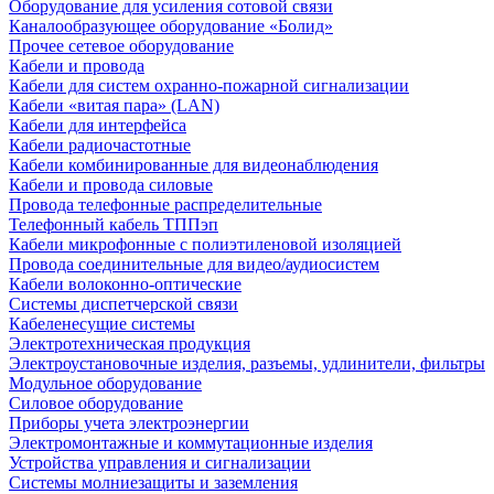
Оборудование для усиления сотовой связи
Каналообразующее оборудование «Болид»
Прочее сетевое оборудование
Кабели и провода
Кабели для систем охранно-пожарной сигнализации
Кабели «витая пара» (LAN)
Кабели для интерфейса
Кабели радиочастотные
Кабели комбинированные для видеонаблюдения
Кабели и провода силовые
Провода телефонные распределительные
Телефонный кабель ТППэп
Кабели микрофонные с полиэтиленовой изоляцией
Провода соединительные для видео/аудиосистем
Кабели волоконно-оптические
Системы диспетчерской связи
Кабеленесущие системы
Электротехническая продукция
Электроустановочные изделия, разъемы, удлинители, фильтры
Модульное оборудование
Силовое оборудование
Приборы учета электроэнергии
Электромонтажные и коммутационные изделия
Устройства управления и сигнализации
Системы молниезащиты и заземления