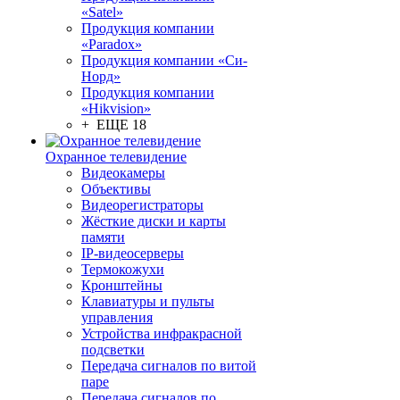
«Satel»
Продукция компании
«Paradox»
Продукция компании «Си-
Норд»
Продукция компании
«Hikvision»
+ ЕЩЕ 18
Охранное телевидение
Видеокамеры
Объективы
Видеорегистраторы
Жёсткие диски и карты
памяти
IP-видеосерверы
Термокожухи
Кронштейны
Клавиатуры и пульты
управления
Устройства инфракрасной
подсветки
Передача сигналов по витой
паре
Передача сигналов по