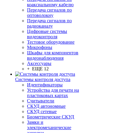
коаксиальному кабелю
Передача сигналов по
оптоволокну
Передача сигналов по
радиоканалу
Цифровые системы
видеоконтроля
Тестовое оборудование
Микрофоны
Шкафы для компонентов
видеонаблюдения
Аксессуары
+ ЕЩЕ 12
Системы контроля доступа
Идентификаторы
Устройства для печати на
пластиковых картах
Считыватели
СКУД автономные
СКУД сетевые
Биометрические СКУД
Замки и
электромеханические
защелки