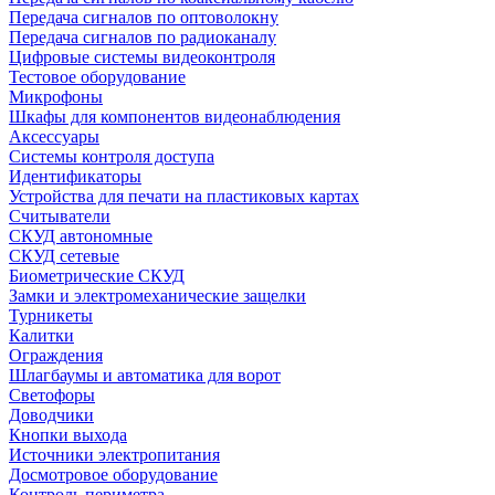
Передача сигналов по оптоволокну
Передача сигналов по радиоканалу
Цифровые системы видеоконтроля
Тестовое оборудование
Микрофоны
Шкафы для компонентов видеонаблюдения
Аксессуары
Системы контроля доступа
Идентификаторы
Устройства для печати на пластиковых картах
Считыватели
СКУД автономные
СКУД сетевые
Биометрические СКУД
Замки и электромеханические защелки
Турникеты
Калитки
Ограждения
Шлагбаумы и автоматика для ворот
Светофоры
Доводчики
Кнопки выхода
Источники электропитания
Досмотровое оборудование
Контроль периметра