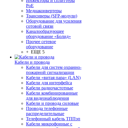
Инжекторы и сплиттеры
PoE
Медиаконвертеры
Трансиверы (SFP-модули)
Оборудование для усиления
сотовой связи
Каналообразующее
оборудование «Болид»
Прочее сетевое
оборудование
+ ЕЩЕ 5
Кабели и провода
Кабели для систем охранно-
пожарной сигнализации
Кабели «витая пара» (LAN)
Кабели для интерфейса
Кабели радиочастотные
Кабели комбинированные
для видеонаблюдения
Кабели и провода силовые
Провода телефонные
распределительные
Телефонный кабель ТППэп
Кабели микрофонные с