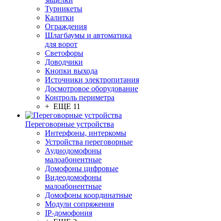
Турникеты
Калитки
Ограждения
Шлагбаумы и автоматика
для ворот
Светофоры
Доводчики
Кнопки выхода
Источники электропитания
Досмотровое оборудование
Контроль периметра
+ ЕЩЕ 11
Переговорные устройства
Интерфоны, интеркомы
Устройства переговорные
Аудиодомофоны
малоабонентные
Домофоны цифровые
Видеодомофоны
малоабонентные
Домофоны координатные
Модули сопряжения
IP-домофония