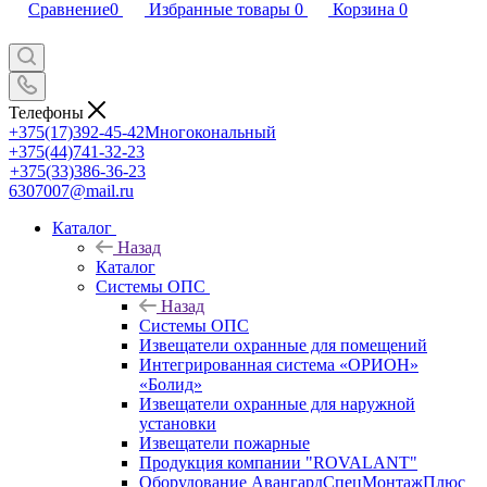
Сравнение
0
Избранные товары
0
Корзина
0
Телефоны
+375(17)392-45-42
Многокональный
+375(44)741-32-23
+375(33)386-36-23
6307007@mail.ru
Каталог
Назад
Каталог
Системы ОПС
Назад
Системы ОПС
Извещатели охранные для помещений
Интегрированная система «ОРИОН»
«Болид»
Извещатели охранные для наружной
установки
Извещатели пожарные
Продукция компании "ROVALANT"
Оборудование АвангардСпецМонтажПлюс