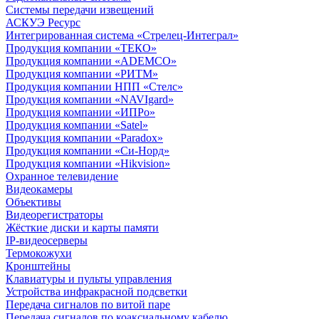
Системы передачи извещений
АСКУЭ Ресурс
Интегрированная система «Стрелец-Интеграл»
Продукция компании «ТЕКО»
Продукция компании «ADEMCO»
Продукция компании «РИТМ»
Продукция компании НПП «Стелс»
Продукция компании «NAVIgard»
Продукция компании «ИПРо»
Продукция компании «Satel»
Продукция компании «Paradox»
Продукция компании «Си-Норд»
Продукция компании «Hikvision»
Охранное телевидение
Видеокамеры
Объективы
Видеорегистраторы
Жёсткие диски и карты памяти
IP-видеосерверы
Термокожухи
Кронштейны
Клавиатуры и пульты управления
Устройства инфракрасной подсветки
Передача сигналов по витой паре
Передача сигналов по коаксиальному кабелю