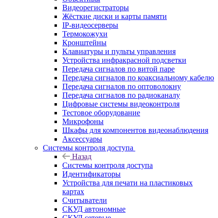
Видеорегистраторы
Жёсткие диски и карты памяти
IP-видеосерверы
Термокожухи
Кронштейны
Клавиатуры и пульты управления
Устройства инфракрасной подсветки
Передача сигналов по витой паре
Передача сигналов по коаксиальному кабелю
Передача сигналов по оптоволокну
Передача сигналов по радиоканалу
Цифровые системы видеоконтроля
Тестовое оборудование
Микрофоны
Шкафы для компонентов видеонаблюдения
Аксессуары
Системы контроля доступа
Назад
Системы контроля доступа
Идентификаторы
Устройства для печати на пластиковых
картах
Считыватели
СКУД автономные
СКУД сетевые