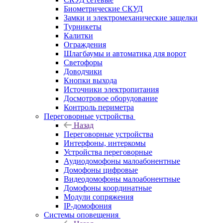
Биометрические СКУД
Замки и электромеханические защелки
Турникеты
Калитки
Ограждения
Шлагбаумы и автоматика для ворот
Светофоры
Доводчики
Кнопки выхода
Источники электропитания
Досмотровое оборудование
Контроль периметра
Переговорные устройства
Назад
Переговорные устройства
Интерфоны, интеркомы
Устройства переговорные
Аудиодомофоны малоабонентные
Домофоны цифровые
Видеодомофоны малоабонентные
Домофоны координатные
Модули сопряжения
IP-домофония
Системы оповещения