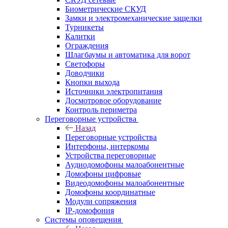
Биометрические СКУД
Замки и электромеханические защелки
Турникеты
Калитки
Ограждения
Шлагбаумы и автоматика для ворот
Светофоры
Доводчики
Кнопки выхода
Источники электропитания
Досмотровое оборудование
Контроль периметра
Переговорные устройства
Назад
Переговорные устройства
Интерфоны, интеркомы
Устройства переговорные
Аудиодомофоны малоабонентные
Домофоны цифровые
Видеодомофоны малоабонентные
Домофоны координатные
Модули сопряжения
IP-домофония
Системы оповещения