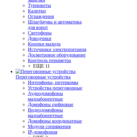
Турникеты
Калитки
Ограждения
Шлагбаумы и автоматика
для ворот
Светофоры
Доводчики
Кнопки выхода
Источники электропитания
Досмотровое оборудование
Контроль периметра
+ ЕЩЕ 11
Переговорные устройства
Интерфоны, интеркомы
Устройства переговорные
Аудиодомофоны
малоабонентные
Домофоны цифровые
Видеодомофоны
малоабонентные
Домофоны координатные
Модули сопряжения
IP-домофония