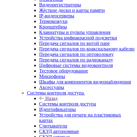
Видеорегистраторы
Жёсткие диски и карты памяти
IP-видеосерверы
Термокожухи
Кронштейны
Клавиатуры и пульты управления
Устройства инфракрасной подсветки
Передача сигналов по витой паре
Передача сигналов по коаксиальному кабелю
Передача сигналов по оптоволокну
Передача сигналов по радиоканалу
Цифровые системы видеоконтроля
Тестовое оборудование
Микрофоны
Шкафы для компонентов видеонаблюдения
Аксессуары
Системы контроля доступа
Назад
Системы контроля доступа
Идентификаторы
Устройства для печати на пластиковых
картах
Считыватели
СКУД автономные
СКУД сетевые