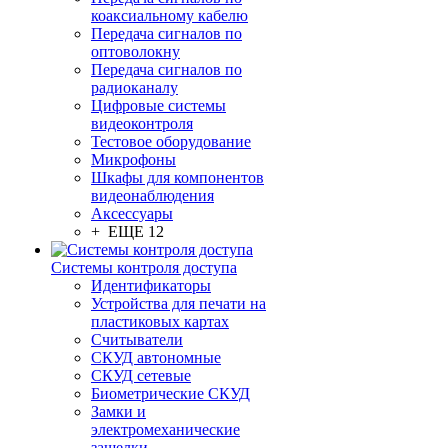
коаксиальному кабелю
Передача сигналов по
оптоволокну
Передача сигналов по
радиоканалу
Цифровые системы
видеоконтроля
Тестовое оборудование
Микрофоны
Шкафы для компонентов
видеонаблюдения
Аксессуары
+ ЕЩЕ 12
Системы контроля доступа
Идентификаторы
Устройства для печати на
пластиковых картах
Считыватели
СКУД автономные
СКУД сетевые
Биометрические СКУД
Замки и
электромеханические
защелки