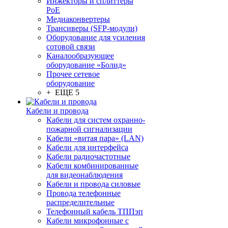
Инжекторы и сплиттеры
PoE
Медиаконвертеры
Трансиверы (SFP-модули)
Оборудование для усиления
сотовой связи
Каналообразующее
оборудование «Болид»
Прочее сетевое
оборудование
+ ЕЩЕ 5
Кабели и провода
Кабели для систем охранно-
пожарной сигнализации
Кабели «витая пара» (LAN)
Кабели для интерфейса
Кабели радиочастотные
Кабели комбинированные
для видеонаблюдения
Кабели и провода силовые
Провода телефонные
распределительные
Телефонный кабель ТППэп
Кабели микрофонные с