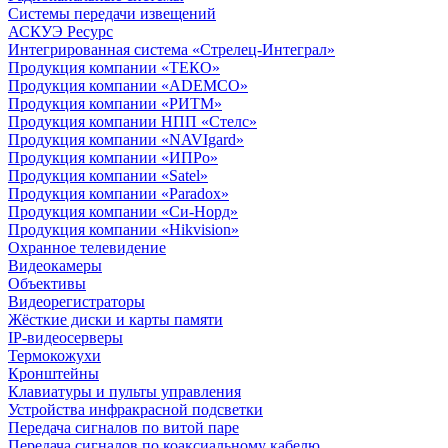
Системы передачи извещений
АСКУЭ Ресурс
Интегрированная система «Стрелец-Интеграл»
Продукция компании «ТЕКО»
Продукция компании «ADEMCO»
Продукция компании «РИТМ»
Продукция компании НПП «Стелс»
Продукция компании «NAVIgard»
Продукция компании «ИПРо»
Продукция компании «Satel»
Продукция компании «Paradox»
Продукция компании «Си-Норд»
Продукция компании «Hikvision»
Охранное телевидение
Видеокамеры
Объективы
Видеорегистраторы
Жёсткие диски и карты памяти
IP-видеосерверы
Термокожухи
Кронштейны
Клавиатуры и пульты управления
Устройства инфракрасной подсветки
Передача сигналов по витой паре
Передача сигналов по коаксиальному кабелю