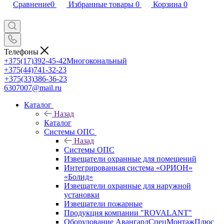
Сравнение
0
Избранные товары
0
Корзина
0
Телефоны
+375(17)392-45-42
Многокональный
+375(44)741-32-23
+375(33)386-36-23
6307007@mail.ru
Каталог
Назад
Каталог
Системы ОПС
Назад
Системы ОПС
Извещатели охранные для помещений
Интегрированная система «ОРИОН»
«Болид»
Извещатели охранные для наружной
установки
Извещатели пожарные
Продукция компании "ROVALANT"
Оборудование АвангардСпецМонтажПлюс