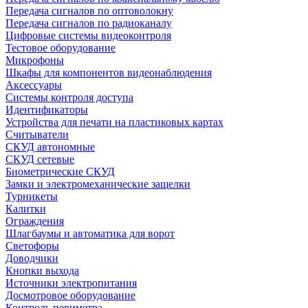
Передача сигналов по оптоволокну
Передача сигналов по радиоканалу
Цифровые системы видеоконтроля
Тестовое оборудование
Микрофоны
Шкафы для компонентов видеонаблюдения
Аксессуары
Системы контроля доступа
Идентификаторы
Устройства для печати на пластиковых картах
Считыватели
СКУД автономные
СКУД сетевые
Биометрические СКУД
Замки и электромеханические защелки
Турникеты
Калитки
Ограждения
Шлагбаумы и автоматика для ворот
Светофоры
Доводчики
Кнопки выхода
Источники электропитания
Досмотровое оборудование
Контроль периметра