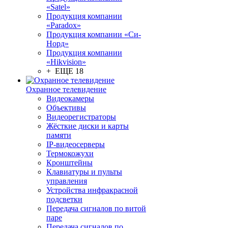
«Satel»
Продукция компании
«Paradox»
Продукция компании «Си-
Норд»
Продукция компании
«Hikvision»
+ ЕЩЕ 18
Охранное телевидение
Видеокамеры
Объективы
Видеорегистраторы
Жёсткие диски и карты
памяти
IP-видеосерверы
Термокожухи
Кронштейны
Клавиатуры и пульты
управления
Устройства инфракрасной
подсветки
Передача сигналов по витой
паре
Передача сигналов по