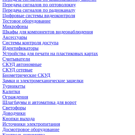
Передача сигналов по оптоволокну
Передача сигналов по радиоканалу
Цифровые системы видеоконтроля
Тестовое оборудование
Микрофоны
Шкафы для компонентов видеонаблюдения
Аксессуары
Системы контроля доступа
Идентификаторы
Устройства для печати на пластиковых картах
Считыватели
СКУД автономные
СКУД сетевые
Биометрические СКУД
Замки и электромеханические защелки
Турникеты
Калитки
Ограждения
Шлагбаумы и автоматика для ворот
Светофоры
Доводчики
Кнопки выхода
Источники электропитания
Досмотровое оборудование
Контроль периметра