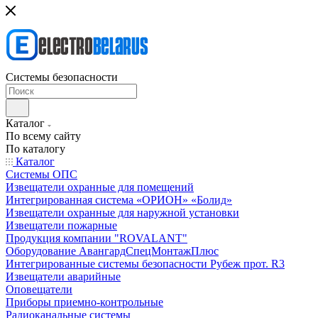
Системы безопасности
Каталог
По всему сайту
По каталогу
Каталог
Системы ОПС
Извещатели охранные для помещений
Интегрированная система «ОРИОН» «Болид»
Извещатели охранные для наружной установки
Извещатели пожарные
Продукция компании "ROVALANT"
Оборудование АвангардСпецМонтажПлюс
Интегрированные системы безопасности Рубеж прот. R3
Извещатели аварийные
Оповещатели
Приборы приемно-контрольные
Радиоканальные системы