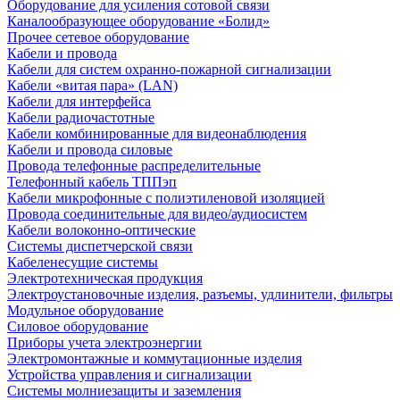
Оборудование для усиления сотовой связи
Каналообразующее оборудование «Болид»
Прочее сетевое оборудование
Кабели и провода
Кабели для систем охранно-пожарной сигнализации
Кабели «витая пара» (LAN)
Кабели для интерфейса
Кабели радиочастотные
Кабели комбинированные для видеонаблюдения
Кабели и провода силовые
Провода телефонные распределительные
Телефонный кабель ТППэп
Кабели микрофонные с полиэтиленовой изоляцией
Провода соединительные для видео/аудиосистем
Кабели волоконно-оптические
Системы диспетчерской связи
Кабеленесущие системы
Электротехническая продукция
Электроустановочные изделия, разъемы, удлинители, фильтры
Модульное оборудование
Силовое оборудование
Приборы учета электроэнергии
Электромонтажные и коммутационные изделия
Устройства управления и сигнализации
Системы молниезащиты и заземления