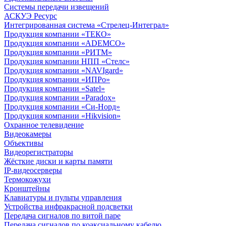
Системы передачи извещений
АСКУЭ Ресурс
Интегрированная система «Стрелец-Интеграл»
Продукция компании «ТЕКО»
Продукция компании «ADEMCO»
Продукция компании «РИТМ»
Продукция компании НПП «Стелс»
Продукция компании «NAVIgard»
Продукция компании «ИПРо»
Продукция компании «Satel»
Продукция компании «Paradox»
Продукция компании «Си-Норд»
Продукция компании «Hikvision»
Охранное телевидение
Видеокамеры
Объективы
Видеорегистраторы
Жёсткие диски и карты памяти
IP-видеосерверы
Термокожухи
Кронштейны
Клавиатуры и пульты управления
Устройства инфракрасной подсветки
Передача сигналов по витой паре
Передача сигналов по коаксиальному кабелю