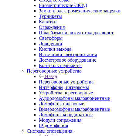
Биометрические СКУД
Замки и электромеханические защелки
Турникеты
Калитки
Ограждения
Шлагбаумы и автоматика для ворот
Светофоры
Доводчики
Кнопки выхода
Источники электропитания
Досмотровое оборудование
Контроль периметра
Переговорные устройства
Назад
Переговорные устройства
Интерфоны, интеркомы
Устройства переговорные
Аудиодомофоны малоабонентные
Домофоны цифровые
Видеодомофоны малоабонентные
Домофоны координатные
Модули сопряжения
IP-домофония
Системы оповещения