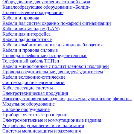
Оборудование для усиления сотовой связи
Каналообразующее оборудование «Болид»
Прочее сетевое оборудование
Кабели и провода
Кабели для систем охранно-пожарной сигнализации
Кабели «витая пара» (LAN)
Кабели для интерфейса
Кабели радиочастотные
Кабели комбинированные для видеонаблюдения
Кабели и провода силовые
Провода телефонные распределительные
Телефонный кабель ТППэп
Кабели микрофонные с полиэтиленовой изоляцией
Провода соединительные для видео/аудиосистем
Кабели волоконно-оптические
Системы диспетчерской связи
Кабеленесущие системы
Электротехническая продукция
Электроустановочные изделия, разъемы, удлинители, фильтры
Модульное оборудование
Силовое оборудование
Приборы учета электроэнергии
Электромонтажные и коммутационные изделия
Устройства управления и сигнализации
Системы молниезащиты и заземления