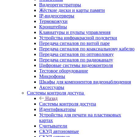
Видеорегистраторы
Жёсткие диски и карты памяти
IP-видеосерверы
Термокожухи
Кронштейны
Клавиатуры и пульты управления
Устройства инфракрасной подсветки
Передача сигналов по витой паре
Передача сигналов по коаксиальному кабелю
Передача сигналов по оптоволокну
Передача сигналов по радиоканалу
Цифровые системы видеоконтроля
Тестовое оборудование
Микрофоны
Шкафы для компонентов видеонаблюдения
Аксессуары
Системы контроля доступа
Назад
Системы контроля доступа
Идентификаторы
Устройства для печати на пластиковых
картах
Считыватели
СКУД автономные
СКУД сетевые