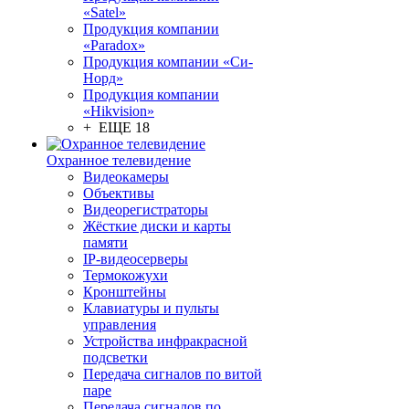
«Satel»
Продукция компании
«Paradox»
Продукция компании «Си-
Норд»
Продукция компании
«Hikvision»
+ ЕЩЕ 18
Охранное телевидение
Видеокамеры
Объективы
Видеорегистраторы
Жёсткие диски и карты
памяти
IP-видеосерверы
Термокожухи
Кронштейны
Клавиатуры и пульты
управления
Устройства инфракрасной
подсветки
Передача сигналов по витой
паре
Передача сигналов по