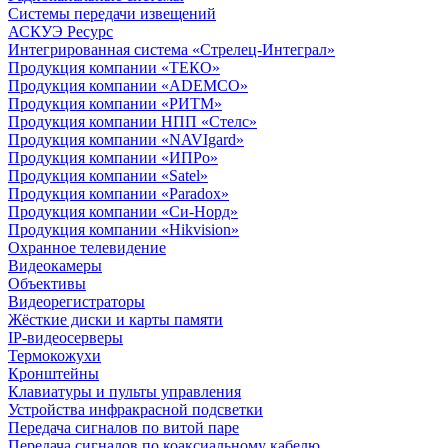
Системы передачи извещений
АСКУЭ Ресурс
Интегрированная система «Стрелец-Интеграл»
Продукция компании «ТЕКО»
Продукция компании «ADEMCO»
Продукция компании «РИТМ»
Продукция компании НПП «Стелс»
Продукция компании «NAVIgard»
Продукция компании «ИПРо»
Продукция компании «Satel»
Продукция компании «Paradox»
Продукция компании «Си-Норд»
Продукция компании «Hikvision»
Охранное телевидение
Видеокамеры
Объективы
Видеорегистраторы
Жёсткие диски и карты памяти
IP-видеосерверы
Термокожухи
Кронштейны
Клавиатуры и пульты управления
Устройства инфракрасной подсветки
Передача сигналов по витой паре
Передача сигналов по коаксиальному кабелю