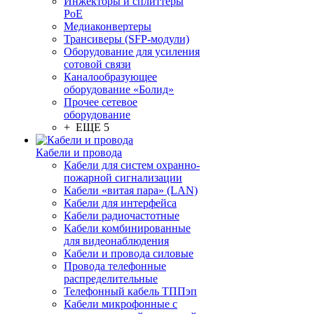
Инжекторы и сплиттеры
PoE
Медиаконвертеры
Трансиверы (SFP-модули)
Оборудование для усиления
сотовой связи
Каналообразующее
оборудование «Болид»
Прочее сетевое
оборудование
+ ЕЩЕ 5
Кабели и провода
Кабели для систем охранно-
пожарной сигнализации
Кабели «витая пара» (LAN)
Кабели для интерфейса
Кабели радиочастотные
Кабели комбинированные
для видеонаблюдения
Кабели и провода силовые
Провода телефонные
распределительные
Телефонный кабель ТППэп
Кабели микрофонные с