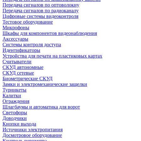
Передача сигналов по оптоволокну
Передача сигналов по радиоканалу
Цифровые системы видеоконтроля
Тестовое оборудование
Микрофоны
Шкафы для компонентов видеонаблюдения
Аксессуары
Системы контроля доступа
Идентификаторы
Устройства для печати на пластиковых картах
Считыватели
СКУД автономные
СКУД сетевые
Биометрические СКУД
Замки и электромеханические защелки
Турникеты
Калитки
Ограждения
Шлагбаумы и автоматика для ворот
Светофоры
Доводчики
Кнопки выхода
Источники электропитания
Досмотровое оборудование
Контроль периметра