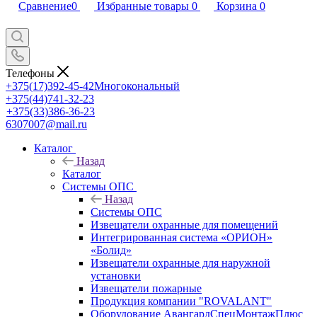
Сравнение
0
Избранные товары
0
Корзина
0
Телефоны
+375(17)392-45-42
Многокональный
+375(44)741-32-23
+375(33)386-36-23
6307007@mail.ru
Каталог
Назад
Каталог
Системы ОПС
Назад
Системы ОПС
Извещатели охранные для помещений
Интегрированная система «ОРИОН»
«Болид»
Извещатели охранные для наружной
установки
Извещатели пожарные
Продукция компании "ROVALANT"
Оборудование АвангардСпецМонтажПлюс