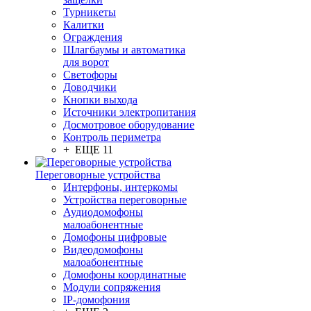
Турникеты
Калитки
Ограждения
Шлагбаумы и автоматика
для ворот
Светофоры
Доводчики
Кнопки выхода
Источники электропитания
Досмотровое оборудование
Контроль периметра
+ ЕЩЕ 11
Переговорные устройства
Интерфоны, интеркомы
Устройства переговорные
Аудиодомофоны
малоабонентные
Домофоны цифровые
Видеодомофоны
малоабонентные
Домофоны координатные
Модули сопряжения
IP-домофония