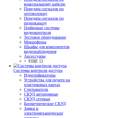
коаксиальному кабелю
Передача сигналов по
оптоволокну
Передача сигналов по
радиоканалу
Цифровые системы
видеоконтроля
Тестовое оборудование
Микрофоны
Шкафы для компонентов
видеонаблюдения
Аксессуары
+ ЕЩЕ 12
Системы контроля доступа
Идентификаторы
Устройства для печати на
пластиковых картах
Считыватели
СКУД автономные
СКУД сетевые
Биометрические СКУД
Замки и
электромеханические
защелки