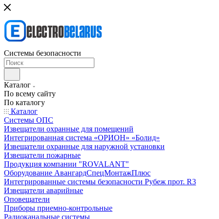
Системы безопасности
Каталог
По всему сайту
По каталогу
Каталог
Системы ОПС
Извещатели охранные для помещений
Интегрированная система «ОРИОН» «Болид»
Извещатели охранные для наружной установки
Извещатели пожарные
Продукция компании "ROVALANT"
Оборудование АвангардСпецМонтажПлюс
Интегрированные системы безопасности Рубеж прот. R3
Извещатели аварийные
Оповещатели
Приборы приемно-контрольные
Радиоканальные системы