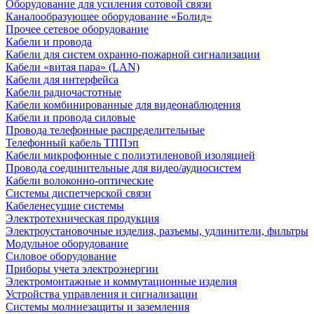
Оборудование для усиления сотовой связи
Каналообразующее оборудование «Болид»
Прочее сетевое оборудование
Кабели и провода
Кабели для систем охранно-пожарной сигнализации
Кабели «витая пара» (LAN)
Кабели для интерфейса
Кабели радиочастотные
Кабели комбинированные для видеонаблюдения
Кабели и провода силовые
Провода телефонные распределительные
Телефонный кабель ТППэп
Кабели микрофонные с полиэтиленовой изоляцией
Провода соединительные для видео/аудиосистем
Кабели волоконно-оптические
Системы диспетчерской связи
Кабеленесущие системы
Электротехническая продукция
Электроустановочные изделия, разъемы, удлинители, фильтры
Модульное оборудование
Силовое оборудование
Приборы учета электроэнергии
Электромонтажные и коммутационные изделия
Устройства управления и сигнализации
Системы молниезащиты и заземления