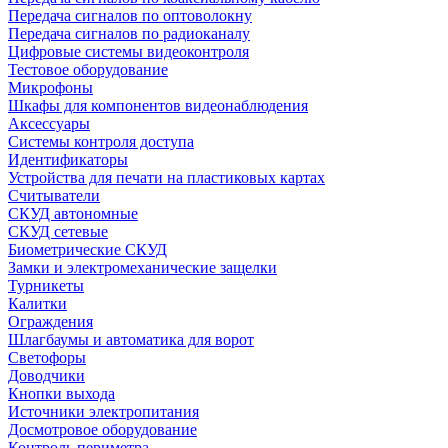
Передача сигналов по оптоволокну
Передача сигналов по радиоканалу
Цифровые системы видеоконтроля
Тестовое оборудование
Микрофоны
Шкафы для компонентов видеонаблюдения
Аксессуары
Системы контроля доступа
Идентификаторы
Устройства для печати на пластиковых картах
Считыватели
СКУД автономные
СКУД сетевые
Биометрические СКУД
Замки и электромеханические защелки
Турникеты
Калитки
Ограждения
Шлагбаумы и автоматика для ворот
Светофоры
Доводчики
Кнопки выхода
Источники электропитания
Досмотровое оборудование
Контроль периметра