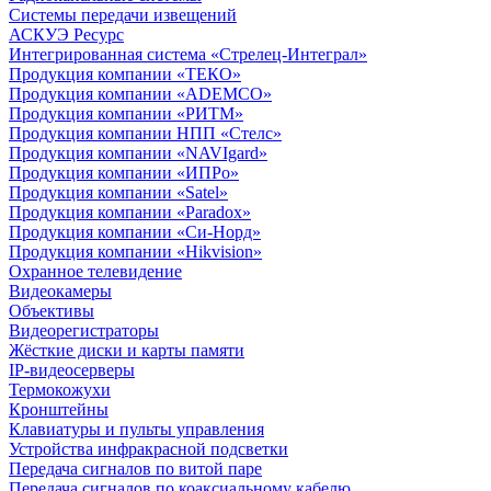
Системы передачи извещений
АСКУЭ Ресурс
Интегрированная система «Стрелец-Интеграл»
Продукция компании «ТЕКО»
Продукция компании «ADEMCO»
Продукция компании «РИТМ»
Продукция компании НПП «Стелс»
Продукция компании «NAVIgard»
Продукция компании «ИПРо»
Продукция компании «Satel»
Продукция компании «Paradox»
Продукция компании «Си-Норд»
Продукция компании «Hikvision»
Охранное телевидение
Видеокамеры
Объективы
Видеорегистраторы
Жёсткие диски и карты памяти
IP-видеосерверы
Термокожухи
Кронштейны
Клавиатуры и пульты управления
Устройства инфракрасной подсветки
Передача сигналов по витой паре
Передача сигналов по коаксиальному кабелю