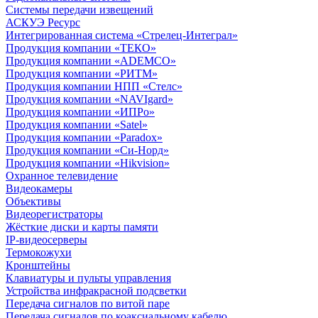
Системы передачи извещений
АСКУЭ Ресурс
Интегрированная система «Стрелец-Интеграл»
Продукция компании «ТЕКО»
Продукция компании «ADEMCO»
Продукция компании «РИТМ»
Продукция компании НПП «Стелс»
Продукция компании «NAVIgard»
Продукция компании «ИПРо»
Продукция компании «Satel»
Продукция компании «Paradox»
Продукция компании «Си-Норд»
Продукция компании «Hikvision»
Охранное телевидение
Видеокамеры
Объективы
Видеорегистраторы
Жёсткие диски и карты памяти
IP-видеосерверы
Термокожухи
Кронштейны
Клавиатуры и пульты управления
Устройства инфракрасной подсветки
Передача сигналов по витой паре
Передача сигналов по коаксиальному кабелю