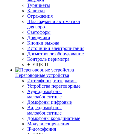
Турникеты
Калитки
Ограждения
Шлагбаумы и автоматика
для ворот
Светофоры
Доводчики
Кнопки выхода
Источники электропитания
Досмотровое оборудование
Контроль периметра
+ ЕЩЕ 11
Переговорные устройства
Интерфоны, интеркомы
Устройства переговорные
Аудиодомофоны
малоабонентные
Домофоны цифровые
Видеодомофоны
малоабонентные
Домофоны координатные
Модули сопряжения
IP-домофония