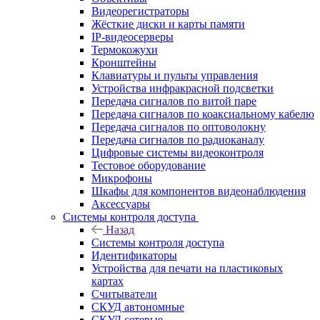
Видеорегистраторы
Жёсткие диски и карты памяти
IP-видеосерверы
Термокожухи
Кронштейны
Клавиатуры и пульты управления
Устройства инфракрасной подсветки
Передача сигналов по витой паре
Передача сигналов по коаксиальному кабелю
Передача сигналов по оптоволокну
Передача сигналов по радиоканалу
Цифровые системы видеоконтроля
Тестовое оборудование
Микрофоны
Шкафы для компонентов видеонаблюдения
Аксессуары
Системы контроля доступа
Назад
Системы контроля доступа
Идентификаторы
Устройства для печати на пластиковых
картах
Считыватели
СКУД автономные
СКУД сетевые