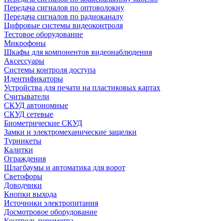
Передача сигналов по оптоволокну
Передача сигналов по радиоканалу
Цифровые системы видеоконтроля
Тестовое оборудование
Микрофоны
Шкафы для компонентов видеонаблюдения
Аксессуары
Системы контроля доступа
Идентификаторы
Устройства для печати на пластиковых картах
Считыватели
СКУД автономные
СКУД сетевые
Биометрические СКУД
Замки и электромеханические защелки
Турникеты
Калитки
Ограждения
Шлагбаумы и автоматика для ворот
Светофоры
Доводчики
Кнопки выхода
Источники электропитания
Досмотровое оборудование
Контроль периметра