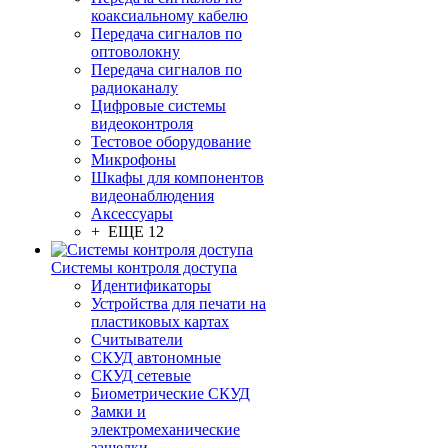
коаксиальному кабелю
Передача сигналов по
оптоволокну
Передача сигналов по
радиоканалу
Цифровые системы
видеоконтроля
Тестовое оборудование
Микрофоны
Шкафы для компонентов
видеонаблюдения
Аксессуары
+ ЕЩЕ 12
Системы контроля доступа
Идентификаторы
Устройства для печати на
пластиковых картах
Считыватели
СКУД автономные
СКУД сетевые
Биометрические СКУД
Замки и
электромеханические
защелки