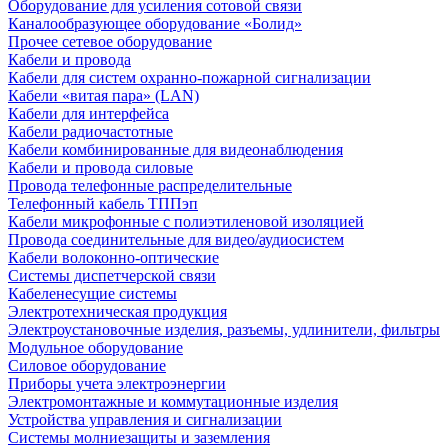
Оборудование для усиления сотовой связи
Каналообразующее оборудование «Болид»
Прочее сетевое оборудование
Кабели и провода
Кабели для систем охранно-пожарной сигнализации
Кабели «витая пара» (LAN)
Кабели для интерфейса
Кабели радиочастотные
Кабели комбинированные для видеонаблюдения
Кабели и провода силовые
Провода телефонные распределительные
Телефонный кабель ТППэп
Кабели микрофонные с полиэтиленовой изоляцией
Провода соединительные для видео/аудиосистем
Кабели волоконно-оптические
Системы диспетчерской связи
Кабеленесущие системы
Электротехническая продукция
Электроустановочные изделия, разъемы, удлинители, фильтры
Модульное оборудование
Силовое оборудование
Приборы учета электроэнергии
Электромонтажные и коммутационные изделия
Устройства управления и сигнализации
Системы молниезащиты и заземления