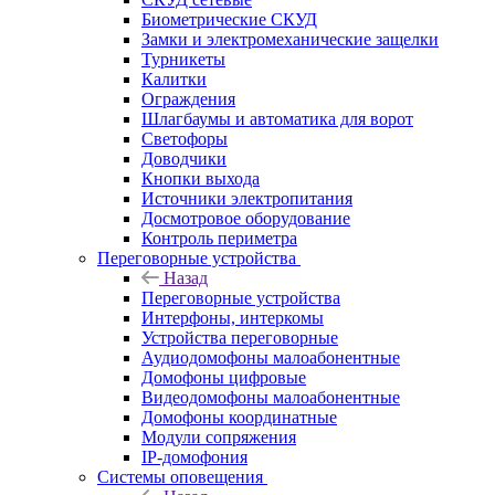
Биометрические СКУД
Замки и электромеханические защелки
Турникеты
Калитки
Ограждения
Шлагбаумы и автоматика для ворот
Светофоры
Доводчики
Кнопки выхода
Источники электропитания
Досмотровое оборудование
Контроль периметра
Переговорные устройства
Назад
Переговорные устройства
Интерфоны, интеркомы
Устройства переговорные
Аудиодомофоны малоабонентные
Домофоны цифровые
Видеодомофоны малоабонентные
Домофоны координатные
Модули сопряжения
IP-домофония
Системы оповещения