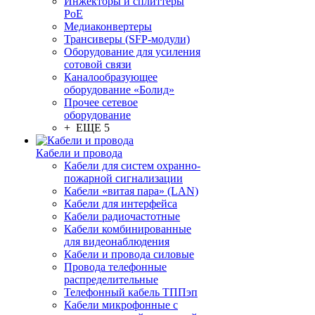
Инжекторы и сплиттеры
PoE
Медиаконвертеры
Трансиверы (SFP-модули)
Оборудование для усиления
сотовой связи
Каналообразующее
оборудование «Болид»
Прочее сетевое
оборудование
+ ЕЩЕ 5
Кабели и провода
Кабели для систем охранно-
пожарной сигнализации
Кабели «витая пара» (LAN)
Кабели для интерфейса
Кабели радиочастотные
Кабели комбинированные
для видеонаблюдения
Кабели и провода силовые
Провода телефонные
распределительные
Телефонный кабель ТППэп
Кабели микрофонные с