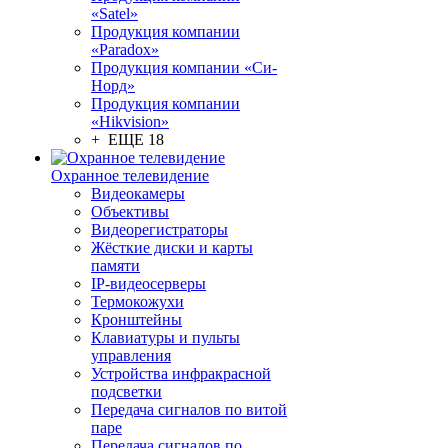
«Satel»
Продукция компании
«Paradox»
Продукция компании «Си-
Норд»
Продукция компании
«Hikvision»
+ ЕЩЕ 18
Охранное телевидение
Видеокамеры
Объективы
Видеорегистраторы
Жёсткие диски и карты
памяти
IP-видеосерверы
Термокожухи
Кронштейны
Клавиатуры и пульты
управления
Устройства инфракрасной
подсветки
Передача сигналов по витой
паре
Передача сигналов по