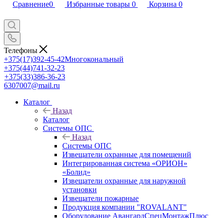
Сравнение
0
Избранные товары
0
Корзина
0
Телефоны
+375(17)392-45-42
Многокональный
+375(44)741-32-23
+375(33)386-36-23
6307007@mail.ru
Каталог
Назад
Каталог
Системы ОПС
Назад
Системы ОПС
Извещатели охранные для помещений
Интегрированная система «ОРИОН»
«Болид»
Извещатели охранные для наружной
установки
Извещатели пожарные
Продукция компании "ROVALANT"
Оборудование АвангардСпецМонтажПлюс