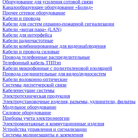
Оборудование для усиления сотовой связи
Каналообразующее оборудование «Болид»
Прочее сетевое оборудование
Кабели и провода
Кабели для систем охранно-пожарной сигнализации
Кабели «витая пара» (LAN)
Кабели для интерфейса
Кабели радиочастотные
Кабели комбинированные для видеонаблюдения
Кабели и провода силовые
Провода телефонные распределительные
Телефонный кабель ТППэп
Кабели микрофонные с полиэтиленовой изоляцией
Провода соединительные для видео/аудиосистем
Кабели волоконно-оптические
Системы диспетчерской связи
Кабеленесущие системы
Электротехническая продукция
Электроустановочные изделия, разъемы, удлинители, фильтры
Модульное оборудование
Силовое оборудование
Приборы учета электроэнергии
Электромонтажные и коммутационные изделия
Устройства управления и сигнализации
Системы молниезащиты и заземления