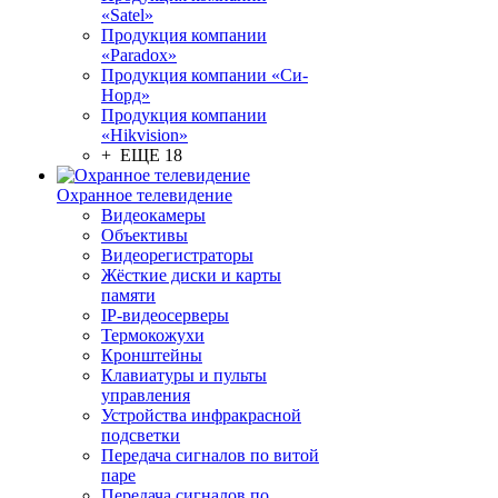
«Satel»
Продукция компании
«Paradox»
Продукция компании «Си-
Норд»
Продукция компании
«Hikvision»
+ ЕЩЕ 18
Охранное телевидение
Видеокамеры
Объективы
Видеорегистраторы
Жёсткие диски и карты
памяти
IP-видеосерверы
Термокожухи
Кронштейны
Клавиатуры и пульты
управления
Устройства инфракрасной
подсветки
Передача сигналов по витой
паре
Передача сигналов по