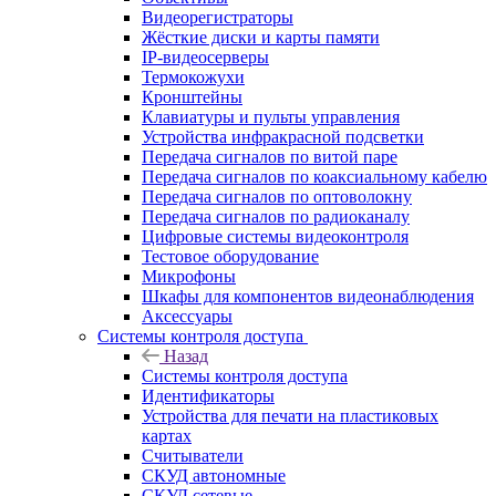
Видеорегистраторы
Жёсткие диски и карты памяти
IP-видеосерверы
Термокожухи
Кронштейны
Клавиатуры и пульты управления
Устройства инфракрасной подсветки
Передача сигналов по витой паре
Передача сигналов по коаксиальному кабелю
Передача сигналов по оптоволокну
Передача сигналов по радиоканалу
Цифровые системы видеоконтроля
Тестовое оборудование
Микрофоны
Шкафы для компонентов видеонаблюдения
Аксессуары
Системы контроля доступа
Назад
Системы контроля доступа
Идентификаторы
Устройства для печати на пластиковых
картах
Считыватели
СКУД автономные
СКУД сетевые