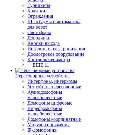
Турникеты
Калитки
Ограждения
Шлагбаумы и автоматика
для ворот
Светофоры
Доводчики
Кнопки выхода
Источники электропитания
Досмотровое оборудование
Контроль периметра
+ ЕЩЕ 11
Переговорные устройства
Интерфоны, интеркомы
Устройства переговорные
Аудиодомофоны
малоабонентные
Домофоны цифровые
Видеодомофоны
малоабонентные
Домофоны координатные
Модули сопряжения
IP-домофония