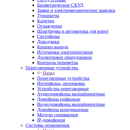
Биометрические СКУД
Замки и электромеханические защелки
Турникеты
Калитки
Ограждения
Шлагбаумы и автоматика для ворот
Светофоры
Доводчики
Кнопки выхода
Источники электропитания
Досмотровое оборудование
Контроль периметра
Переговорные устройства
Назад
Переговорные устройства
Интерфоны, интеркомы
Устройства переговорные
Аудиодомофоны малоабонентные
Домофоны цифровые
Видеодомофоны малоабонентные
Домофоны координатные
Модули сопряжения
IP-домофония
Системы оповещения