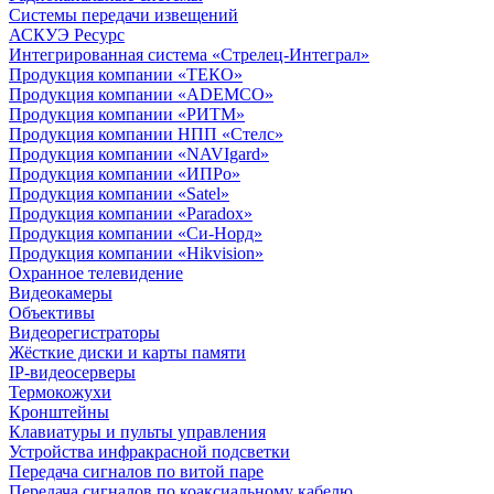
Системы передачи извещений
АСКУЭ Ресурс
Интегрированная система «Стрелец-Интеграл»
Продукция компании «ТЕКО»
Продукция компании «ADEMCO»
Продукция компании «РИТМ»
Продукция компании НПП «Стелс»
Продукция компании «NAVIgard»
Продукция компании «ИПРо»
Продукция компании «Satel»
Продукция компании «Paradox»
Продукция компании «Си-Норд»
Продукция компании «Hikvision»
Охранное телевидение
Видеокамеры
Объективы
Видеорегистраторы
Жёсткие диски и карты памяти
IP-видеосерверы
Термокожухи
Кронштейны
Клавиатуры и пульты управления
Устройства инфракрасной подсветки
Передача сигналов по витой паре
Передача сигналов по коаксиальному кабелю