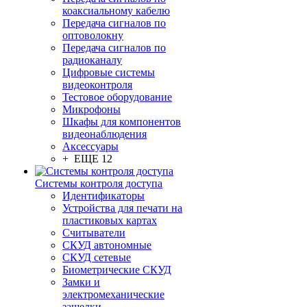
коаксиальному кабелю
Передача сигналов по
оптоволокну
Передача сигналов по
радиоканалу
Цифровые системы
видеоконтроля
Тестовое оборудование
Микрофоны
Шкафы для компонентов
видеонаблюдения
Аксессуары
+ ЕЩЕ 12
Системы контроля доступа
Идентификаторы
Устройства для печати на
пластиковых картах
Считыватели
СКУД автономные
СКУД сетевые
Биометрические СКУД
Замки и
электромеханические
защелки