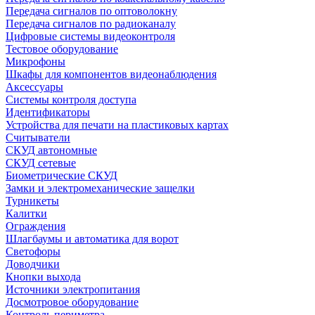
Передача сигналов по оптоволокну
Передача сигналов по радиоканалу
Цифровые системы видеоконтроля
Тестовое оборудование
Микрофоны
Шкафы для компонентов видеонаблюдения
Аксессуары
Системы контроля доступа
Идентификаторы
Устройства для печати на пластиковых картах
Считыватели
СКУД автономные
СКУД сетевые
Биометрические СКУД
Замки и электромеханические защелки
Турникеты
Калитки
Ограждения
Шлагбаумы и автоматика для ворот
Светофоры
Доводчики
Кнопки выхода
Источники электропитания
Досмотровое оборудование
Контроль периметра