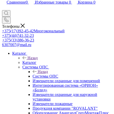
Сравнение
0
Избранные товары
0
Корзина
0
Телефоны
+375(17)392-45-42
Многокональный
+375(44)741-32-23
+375(33)386-36-23
6307007@mail.ru
Каталог
Назад
Каталог
Системы ОПС
Назад
Системы ОПС
Извещатели охранные для помещений
Интегрированная система «ОРИОН»
«Болид»
Извещатели охранные для наружной
установки
Извещатели пожарные
Продукция компании "ROVALANT"
Оборудование АвангардСпецМонтажПлюс