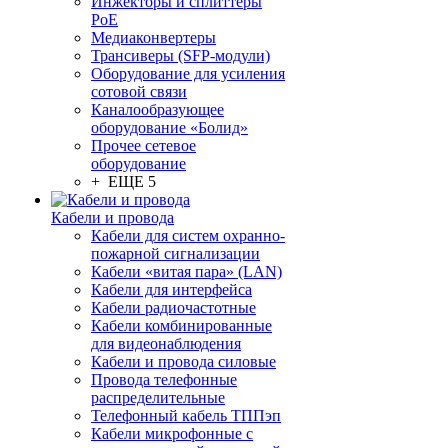
Инжекторы и сплиттеры
PoE
Медиаконвертеры
Трансиверы (SFP-модули)
Оборудование для усиления
сотовой связи
Каналообразующее
оборудование «Болид»
Прочее сетевое
оборудование
+ ЕЩЕ 5
Кабели и провода
Кабели для систем охранно-
пожарной сигнализации
Кабели «витая пара» (LAN)
Кабели для интерфейса
Кабели радиочастотные
Кабели комбинированные
для видеонаблюдения
Кабели и провода силовые
Провода телефонные
распределительные
Телефонный кабель ТППэп
Кабели микрофонные с