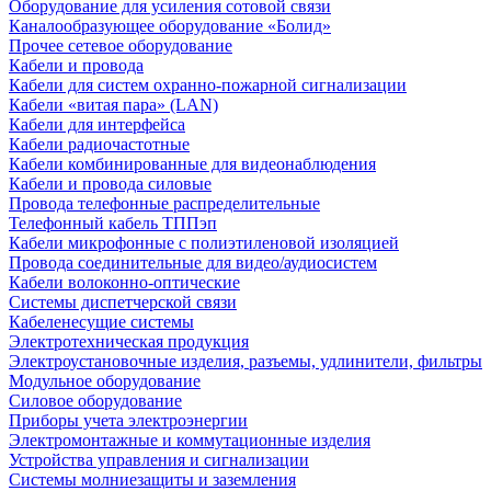
Оборудование для усиления сотовой связи
Каналообразующее оборудование «Болид»
Прочее сетевое оборудование
Кабели и провода
Кабели для систем охранно-пожарной сигнализации
Кабели «витая пара» (LAN)
Кабели для интерфейса
Кабели радиочастотные
Кабели комбинированные для видеонаблюдения
Кабели и провода силовые
Провода телефонные распределительные
Телефонный кабель ТППэп
Кабели микрофонные с полиэтиленовой изоляцией
Провода соединительные для видео/аудиосистем
Кабели волоконно-оптические
Системы диспетчерской связи
Кабеленесущие системы
Электротехническая продукция
Электроустановочные изделия, разъемы, удлинители, фильтры
Модульное оборудование
Силовое оборудование
Приборы учета электроэнергии
Электромонтажные и коммутационные изделия
Устройства управления и сигнализации
Системы молниезащиты и заземления