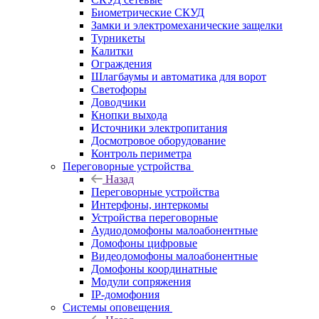
Биометрические СКУД
Замки и электромеханические защелки
Турникеты
Калитки
Ограждения
Шлагбаумы и автоматика для ворот
Светофоры
Доводчики
Кнопки выхода
Источники электропитания
Досмотровое оборудование
Контроль периметра
Переговорные устройства
Назад
Переговорные устройства
Интерфоны, интеркомы
Устройства переговорные
Аудиодомофоны малоабонентные
Домофоны цифровые
Видеодомофоны малоабонентные
Домофоны координатные
Модули сопряжения
IP-домофония
Системы оповещения