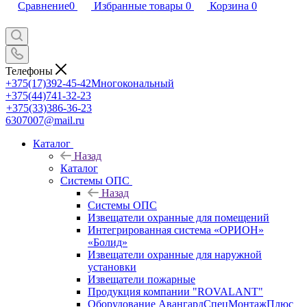
Сравнение
0
Избранные товары
0
Корзина
0
Телефоны
+375(17)392-45-42
Многокональный
+375(44)741-32-23
+375(33)386-36-23
6307007@mail.ru
Каталог
Назад
Каталог
Системы ОПС
Назад
Системы ОПС
Извещатели охранные для помещений
Интегрированная система «ОРИОН»
«Болид»
Извещатели охранные для наружной
установки
Извещатели пожарные
Продукция компании "ROVALANT"
Оборудование АвангардСпецМонтажПлюс