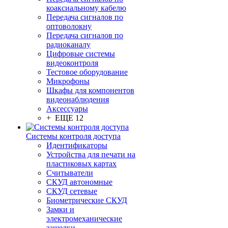
коаксиальному кабелю
Передача сигналов по
оптоволокну
Передача сигналов по
радиоканалу
Цифровые системы
видеоконтроля
Тестовое оборудование
Микрофоны
Шкафы для компонентов
видеонаблюдения
Аксессуары
+ ЕЩЕ 12
Системы контроля доступа
Идентификаторы
Устройства для печати на
пластиковых картах
Считыватели
СКУД автономные
СКУД сетевые
Биометрические СКУД
Замки и
электромеханические
защелки