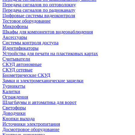
Передача сигналов по оптоволокну
Передача сигналов по радиоканалу
Цифровые системы видеоконтроля
Тестовое оборудование
Микрофоны
Шкафы для компонентов видеонаблюдения
Аксессуары
Системы контроля доступа
Идентификаторы
Устройства для печати на пластиковых картах
Считыватели
СКУД автономные
СКУД сетевые
Биометрические СКУД
Замки и электромеханические защелки
Турникеты
Калитки
Ограждения
Шлагбаумы и автоматика для ворот
Светофоры
Доводчики
Кнопки выхода
Источники электропитания
Досмотровое оборудование
Контроль периметра