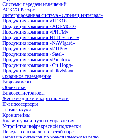
Системы передачи извещений
АСКУЭ Ресурс
Интегрированная система «Стрелец-Интеграл»
Продукция компании «ТЕКО»
Продукция компании «ADEMCO»
Продукция компании «РИТМ»
Продукция компании НПП «Стелс»
Продукция компании «NAVIgard»
Продукция компании «ИПРо»
Продукция компании «Satel»
Продукция компании «Paradox»
Продукция компании «Си-Норд»
Продукция компании «Hikvision»
Охранное телевидение
Видеокамеры
Объективы
Видеорегистраторы
Жёсткие диски и карты памяти
IP-видеосерверы
Термокожухи
Кронштейны
Клавиатуры и пульты управления
Устройства инфракрасной подсветки
Передача сигналов по витой паре
Передача сигналов по коаксиальному кабелю