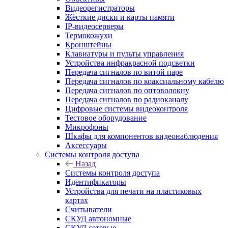
Видеорегистраторы
Жёсткие диски и карты памяти
IP-видеосерверы
Термокожухи
Кронштейны
Клавиатуры и пульты управления
Устройства инфракрасной подсветки
Передача сигналов по витой паре
Передача сигналов по коаксиальному кабелю
Передача сигналов по оптоволокну
Передача сигналов по радиоканалу
Цифровые системы видеоконтроля
Тестовое оборудование
Микрофоны
Шкафы для компонентов видеонаблюдения
Аксессуары
Системы контроля доступа
Назад
Системы контроля доступа
Идентификаторы
Устройства для печати на пластиковых
картах
Считыватели
СКУД автономные
СКУД сетевые