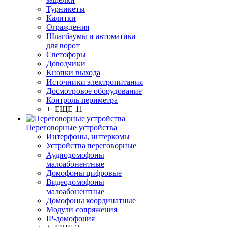
Турникеты
Калитки
Ограждения
Шлагбаумы и автоматика
для ворот
Светофоры
Доводчики
Кнопки выхода
Источники электропитания
Досмотровое оборудование
Контроль периметра
+ ЕЩЕ 11
Переговорные устройства
Интерфоны, интеркомы
Устройства переговорные
Аудиодомофоны
малоабонентные
Домофоны цифровые
Видеодомофоны
малоабонентные
Домофоны координатные
Модули сопряжения
IP-домофония