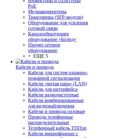
Инжекторы и сплиттеры
PoE
Медиаконвертеры
Трансиверы (SFP-модули)
Оборудование для усиления
сотовой связи
Каналообразующее
оборудование «Болид»
Прочее сетевое
оборудование
+ ЕЩЕ 5
Кабели и провода
Кабели для систем охранно-
пожарной сигнализации
Кабели «витая пара» (LAN)
Кабели для интерфейса
Кабели радиочастотные
Кабели комбинированные
для видеонаблюдения
Кабели и провода силовые
Провода телефонные
распределительные
Телефонный кабель ТППэп
Кабели микрофонные с