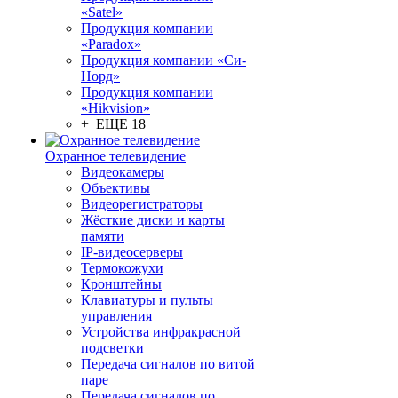
«Satel»
Продукция компании
«Paradox»
Продукция компании «Си-
Норд»
Продукция компании
«Hikvision»
+ ЕЩЕ 18
Охранное телевидение
Видеокамеры
Объективы
Видеорегистраторы
Жёсткие диски и карты
памяти
IP-видеосерверы
Термокожухи
Кронштейны
Клавиатуры и пульты
управления
Устройства инфракрасной
подсветки
Передача сигналов по витой
паре
Передача сигналов по