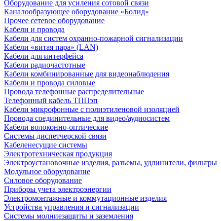
Оборудование для усиления сотовой связи
Каналообразующее оборудование «Болид»
Прочее сетевое оборудование
Кабели и провода
Кабели для систем охранно-пожарной сигнализации
Кабели «витая пара» (LAN)
Кабели для интерфейса
Кабели радиочастотные
Кабели комбинированные для видеонаблюдения
Кабели и провода силовые
Провода телефонные распределительные
Телефонный кабель ТППэп
Кабели микрофонные с полиэтиленовой изоляцией
Провода соединительные для видео/аудиосистем
Кабели волоконно-оптические
Системы диспетчерской связи
Кабеленесущие системы
Электротехническая продукция
Электроустановочные изделия, разъемы, удлинители, фильтры
Модульное оборудование
Силовое оборудование
Приборы учета электроэнергии
Электромонтажные и коммутационные изделия
Устройства управления и сигнализации
Системы молниезащиты и заземления