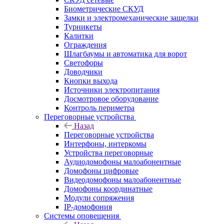
Биометрические СКУД
Замки и электромеханические защелки
Турникеты
Калитки
Ограждения
Шлагбаумы и автоматика для ворот
Светофоры
Доводчики
Кнопки выхода
Источники электропитания
Досмотровое оборудование
Контроль периметра
Переговорные устройства
Назад
Переговорные устройства
Интерфоны, интеркомы
Устройства переговорные
Аудиодомофоны малоабонентные
Домофоны цифровые
Видеодомофоны малоабонентные
Домофоны координатные
Модули сопряжения
IP-домофония
Системы оповещения