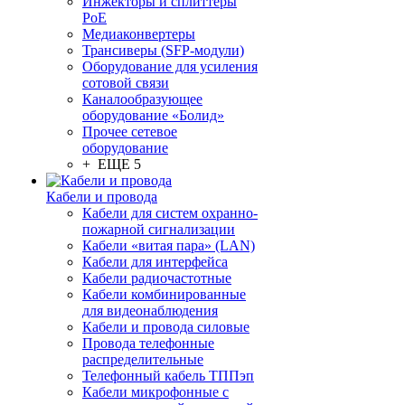
Инжекторы и сплиттеры
PoE
Медиаконвертеры
Трансиверы (SFP-модули)
Оборудование для усиления
сотовой связи
Каналообразующее
оборудование «Болид»
Прочее сетевое
оборудование
+ ЕЩЕ 5
Кабели и провода
Кабели для систем охранно-
пожарной сигнализации
Кабели «витая пара» (LAN)
Кабели для интерфейса
Кабели радиочастотные
Кабели комбинированные
для видеонаблюдения
Кабели и провода силовые
Провода телефонные
распределительные
Телефонный кабель ТППэп
Кабели микрофонные с