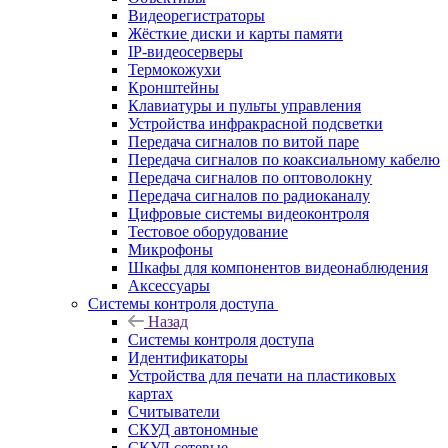
Видеорегистраторы
Жёсткие диски и карты памяти
IP-видеосерверы
Термокожухи
Кронштейны
Клавиатуры и пульты управления
Устройства инфракрасной подсветки
Передача сигналов по витой паре
Передача сигналов по коаксиальному кабелю
Передача сигналов по оптоволокну
Передача сигналов по радиоканалу
Цифровые системы видеоконтроля
Тестовое оборудование
Микрофоны
Шкафы для компонентов видеонаблюдения
Аксессуары
Системы контроля доступа
Назад
Системы контроля доступа
Идентификаторы
Устройства для печати на пластиковых
картах
Считыватели
СКУД автономные
СКУД сетевые