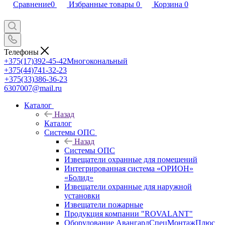
Сравнение
0
Избранные товары
0
Корзина
0
Телефоны
+375(17)392-45-42
Многокональный
+375(44)741-32-23
+375(33)386-36-23
6307007@mail.ru
Каталог
Назад
Каталог
Системы ОПС
Назад
Системы ОПС
Извещатели охранные для помещений
Интегрированная система «ОРИОН»
«Болид»
Извещатели охранные для наружной
установки
Извещатели пожарные
Продукция компании "ROVALANT"
Оборудование АвангардСпецМонтажПлюс