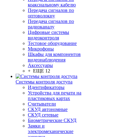
коаксиальному кабелю
Передача сигналов по
оптоволокну
Передача сигналов по
радиоканалу
Цифровые системы
видеоконтроля
Тестовое оборудование
Микрофоны
Шкафы для компонентов
видеонаблюдения
Аксессуары
+ ЕЩЕ 12
Системы контроля доступа
Идентификаторы
Устройства для печати на
пластиковых картах
Считыватели
СКУД автономные
СКУД сетевые
Биометрические СКУД
Замки и
электромеханические
защелки