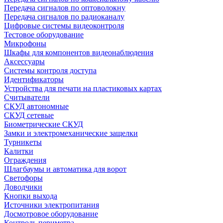
Передача сигналов по оптоволокну
Передача сигналов по радиоканалу
Цифровые системы видеоконтроля
Тестовое оборудование
Микрофоны
Шкафы для компонентов видеонаблюдения
Аксессуары
Системы контроля доступа
Идентификаторы
Устройства для печати на пластиковых картах
Считыватели
СКУД автономные
СКУД сетевые
Биометрические СКУД
Замки и электромеханические защелки
Турникеты
Калитки
Ограждения
Шлагбаумы и автоматика для ворот
Светофоры
Доводчики
Кнопки выхода
Источники электропитания
Досмотровое оборудование
Контроль периметра