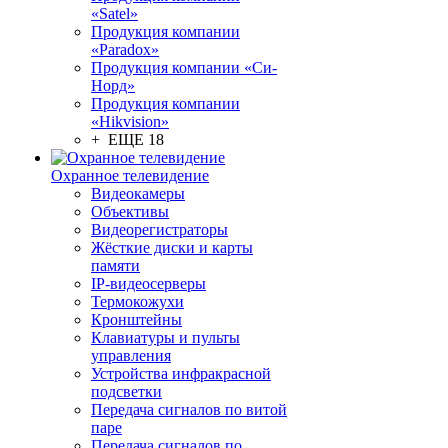
«Satel»
Продукция компании
«Paradox»
Продукция компании «Си-
Норд»
Продукция компании
«Hikvision»
+ ЕЩЕ 18
Охранное телевидение
Видеокамеры
Объективы
Видеорегистраторы
Жёсткие диски и карты
памяти
IP-видеосерверы
Термокожухи
Кронштейны
Клавиатуры и пульты
управления
Устройства инфракрасной
подсветки
Передача сигналов по витой
паре
Передача сигналов по