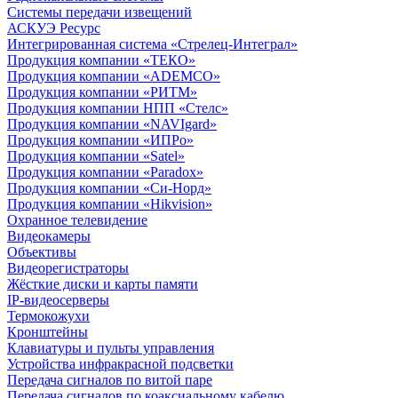
Системы передачи извещений
АСКУЭ Ресурс
Интегрированная система «Стрелец-Интеграл»
Продукция компании «ТЕКО»
Продукция компании «ADEMCO»
Продукция компании «РИТМ»
Продукция компании НПП «Стелс»
Продукция компании «NAVIgard»
Продукция компании «ИПРо»
Продукция компании «Satel»
Продукция компании «Paradox»
Продукция компании «Си-Норд»
Продукция компании «Hikvision»
Охранное телевидение
Видеокамеры
Объективы
Видеорегистраторы
Жёсткие диски и карты памяти
IP-видеосерверы
Термокожухи
Кронштейны
Клавиатуры и пульты управления
Устройства инфракрасной подсветки
Передача сигналов по витой паре
Передача сигналов по коаксиальному кабелю