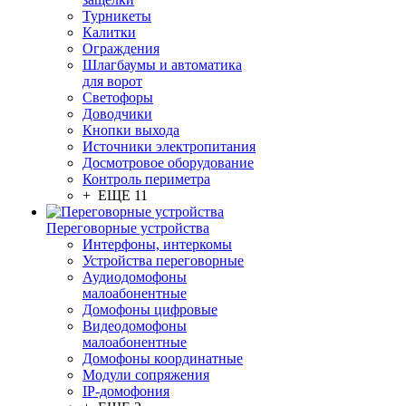
Турникеты
Калитки
Ограждения
Шлагбаумы и автоматика
для ворот
Светофоры
Доводчики
Кнопки выхода
Источники электропитания
Досмотровое оборудование
Контроль периметра
+ ЕЩЕ 11
Переговорные устройства
Интерфоны, интеркомы
Устройства переговорные
Аудиодомофоны
малоабонентные
Домофоны цифровые
Видеодомофоны
малоабонентные
Домофоны координатные
Модули сопряжения
IP-домофония