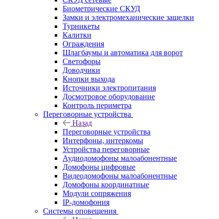
Биометрические СКУД
Замки и электромеханические защелки
Турникеты
Калитки
Ограждения
Шлагбаумы и автоматика для ворот
Светофоры
Доводчики
Кнопки выхода
Источники электропитания
Досмотровое оборудование
Контроль периметра
Переговорные устройства
Назад
Переговорные устройства
Интерфоны, интеркомы
Устройства переговорные
Аудиодомофоны малоабонентные
Домофоны цифровые
Видеодомофоны малоабонентные
Домофоны координатные
Модули сопряжения
IP-домофония
Системы оповещения