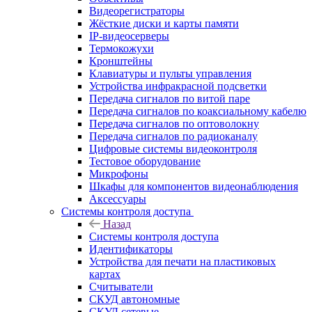
Видеорегистраторы
Жёсткие диски и карты памяти
IP-видеосерверы
Термокожухи
Кронштейны
Клавиатуры и пульты управления
Устройства инфракрасной подсветки
Передача сигналов по витой паре
Передача сигналов по коаксиальному кабелю
Передача сигналов по оптоволокну
Передача сигналов по радиоканалу
Цифровые системы видеоконтроля
Тестовое оборудование
Микрофоны
Шкафы для компонентов видеонаблюдения
Аксессуары
Системы контроля доступа
Назад
Системы контроля доступа
Идентификаторы
Устройства для печати на пластиковых
картах
Считыватели
СКУД автономные
СКУД сетевые