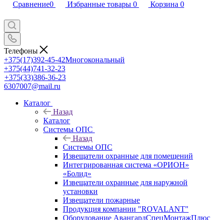
Сравнение
0
Избранные товары
0
Корзина
0
Телефоны
+375(17)392-45-42
Многокональный
+375(44)741-32-23
+375(33)386-36-23
6307007@mail.ru
Каталог
Назад
Каталог
Системы ОПС
Назад
Системы ОПС
Извещатели охранные для помещений
Интегрированная система «ОРИОН»
«Болид»
Извещатели охранные для наружной
установки
Извещатели пожарные
Продукция компании "ROVALANT"
Оборудование АвангардСпецМонтажПлюс