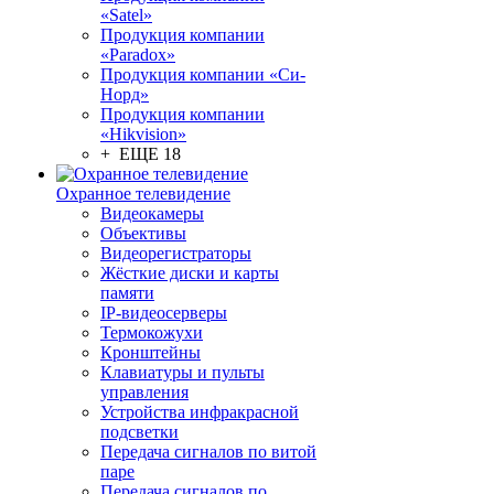
«Satel»
Продукция компании
«Paradox»
Продукция компании «Си-
Норд»
Продукция компании
«Hikvision»
+ ЕЩЕ 18
Охранное телевидение
Видеокамеры
Объективы
Видеорегистраторы
Жёсткие диски и карты
памяти
IP-видеосерверы
Термокожухи
Кронштейны
Клавиатуры и пульты
управления
Устройства инфракрасной
подсветки
Передача сигналов по витой
паре
Передача сигналов по