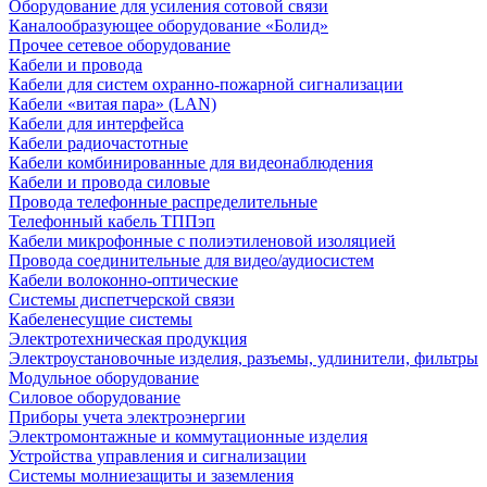
Оборудование для усиления сотовой связи
Каналообразующее оборудование «Болид»
Прочее сетевое оборудование
Кабели и провода
Кабели для систем охранно-пожарной сигнализации
Кабели «витая пара» (LAN)
Кабели для интерфейса
Кабели радиочастотные
Кабели комбинированные для видеонаблюдения
Кабели и провода силовые
Провода телефонные распределительные
Телефонный кабель ТППэп
Кабели микрофонные с полиэтиленовой изоляцией
Провода соединительные для видео/аудиосистем
Кабели волоконно-оптические
Системы диспетчерской связи
Кабеленесущие системы
Электротехническая продукция
Электроустановочные изделия, разъемы, удлинители, фильтры
Модульное оборудование
Силовое оборудование
Приборы учета электроэнергии
Электромонтажные и коммутационные изделия
Устройства управления и сигнализации
Системы молниезащиты и заземления