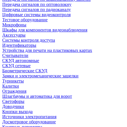
Передача сигналов по оптоволокну
Передача сигналов по радиоканалу
Цифровые системы видеоконтроля
Тестовое оборудование
Микрофоны
Шкафы для компонентов видеонаблюдения
Аксессуары
Системы контроля доступа
Идентификаторы
Устройства для печати на пластиковых картах
Считыватели
СКУД автономные
СКУД сетевые
Биометрические СКУД
Замки и электромеханические защелки
Турникеты
Калитки
Ограждения
Шлагбаумы и автоматика для ворот
Светофоры
Доводчики
Кнопки выхода
Источники электропитания
Досмотровое оборудование
Контроль периметра