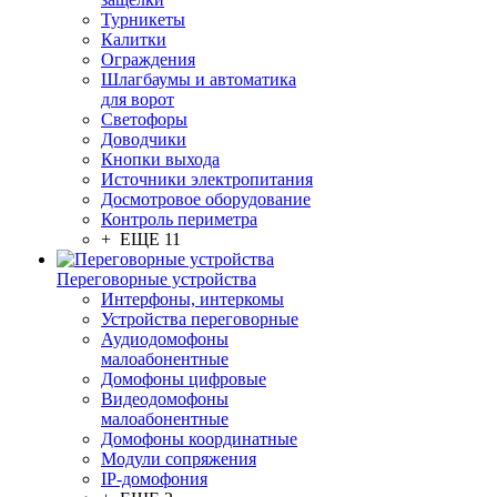
Турникеты
Калитки
Ограждения
Шлагбаумы и автоматика
для ворот
Светофоры
Доводчики
Кнопки выхода
Источники электропитания
Досмотровое оборудование
Контроль периметра
+ ЕЩЕ 11
Переговорные устройства
Интерфоны, интеркомы
Устройства переговорные
Аудиодомофоны
малоабонентные
Домофоны цифровые
Видеодомофоны
малоабонентные
Домофоны координатные
Модули сопряжения
IP-домофония