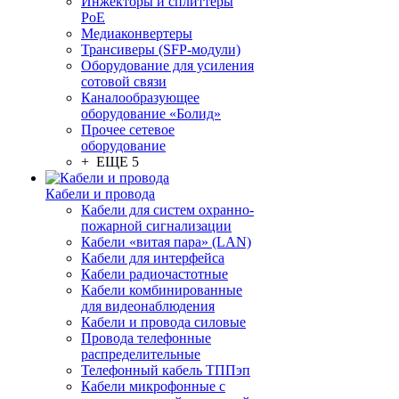
Инжекторы и сплиттеры
PoE
Медиаконвертеры
Трансиверы (SFP-модули)
Оборудование для усиления
сотовой связи
Каналообразующее
оборудование «Болид»
Прочее сетевое
оборудование
+ ЕЩЕ 5
Кабели и провода
Кабели для систем охранно-
пожарной сигнализации
Кабели «витая пара» (LAN)
Кабели для интерфейса
Кабели радиочастотные
Кабели комбинированные
для видеонаблюдения
Кабели и провода силовые
Провода телефонные
распределительные
Телефонный кабель ТППэп
Кабели микрофонные с