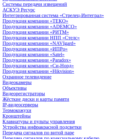
Системы передачи извещений
АСКУЭ Ресурс
Интегрированная система «Стрелец-Интеграл»
Продукция компании «ТЕКО»
Продукция компании «ADEMCO»
Продукция компании «РИТМ»
Продукция компании НПП «Стелс»
Продукция компании «NAVIgard»
Продукция компании «ИПРо»
Продукция компании «Satel»
Продукция компании «Paradox»
Продукция компании «Си-Норд»
Продукция компании «Hikvision»
Охранное телевидение
Видеокамеры
Объективы
Видеорегистраторы
Жёсткие диски и карты памяти
IP-видеосерверы
Термокожухи
Кронштейны
Клавиатуры и пульты управления
Устройства инфракрасной подсветки
Передача сигналов по витой паре
Передача сигналов по коаксиальному кабелю