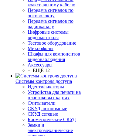
коаксиальному кабелю
Передача сигналов по
оптоволокну
Передача сигналов по
радиоканалу
Цифровые системы
видеоконтроля
Тестовое оборудование
Микрофоны
Шкафы для компонентов
видеонаблюдения
Аксессуары
+ ЕЩЕ 12
Системы контроля доступа
Идентификаторы
Устройства для печати на
пластиковых картах
Считыватели
СКУД автономные
СКУД сетевые
Биометрические СКУД
Замки и
электромеханические
защелки