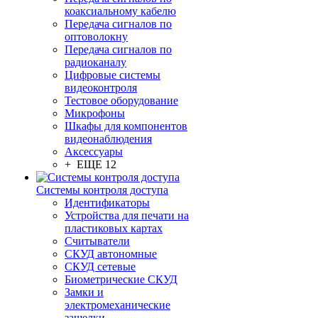
коаксиальному кабелю
Передача сигналов по
оптоволокну
Передача сигналов по
радиоканалу
Цифровые системы
видеоконтроля
Тестовое оборудование
Микрофоны
Шкафы для компонентов
видеонаблюдения
Аксессуары
+ ЕЩЕ 12
Системы контроля доступа
Идентификаторы
Устройства для печати на
пластиковых картах
Считыватели
СКУД автономные
СКУД сетевые
Биометрические СКУД
Замки и
электромеханические
защелки