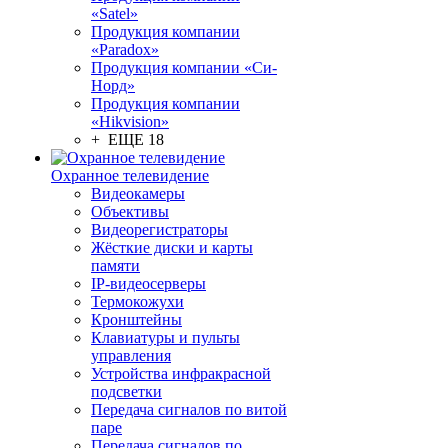
«Satel»
Продукция компании
«Paradox»
Продукция компании «Си-
Норд»
Продукция компании
«Hikvision»
+ ЕЩЕ 18
Охранное телевидение
Видеокамеры
Объективы
Видеорегистраторы
Жёсткие диски и карты
памяти
IP-видеосерверы
Термокожухи
Кронштейны
Клавиатуры и пульты
управления
Устройства инфракрасной
подсветки
Передача сигналов по витой
паре
Передача сигналов по