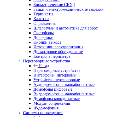
Биометрические СКУД
Замки и электромеханические защелки
Турникеты
Калитки
Ограждения
Шлагбаумы и автоматика для ворот
Светофоры
Доводчики
Кнопки выхода
Источники электропитания
Досмотровое оборудование
Контроль периметра
Переговорные устройства
Назад
Переговорные устройства
Интерфоны, интеркомы
Устройства переговорные
Аудиодомофоны малоабонентные
Домофоны цифровые
Видеодомофоны малоабонентные
Домофоны координатные
Модули сопряжения
IP-домофония
Системы оповещения