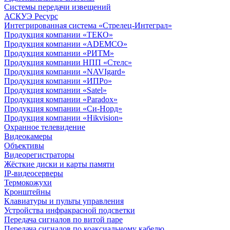
Системы передачи извещений
АСКУЭ Ресурс
Интегрированная система «Стрелец-Интеграл»
Продукция компании «ТЕКО»
Продукция компании «ADEMCO»
Продукция компании «РИТМ»
Продукция компании НПП «Стелс»
Продукция компании «NAVIgard»
Продукция компании «ИПРо»
Продукция компании «Satel»
Продукция компании «Paradox»
Продукция компании «Си-Норд»
Продукция компании «Hikvision»
Охранное телевидение
Видеокамеры
Объективы
Видеорегистраторы
Жёсткие диски и карты памяти
IP-видеосерверы
Термокожухи
Кронштейны
Клавиатуры и пульты управления
Устройства инфракрасной подсветки
Передача сигналов по витой паре
Передача сигналов по коаксиальному кабелю