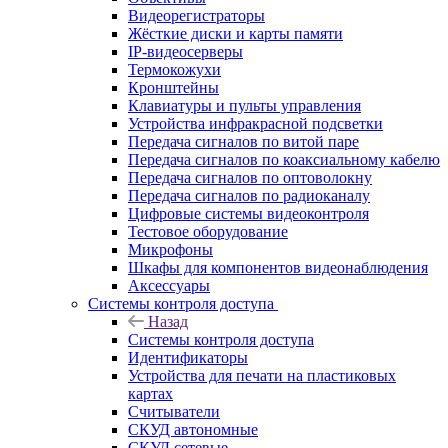
Видеорегистраторы
Жёсткие диски и карты памяти
IP-видеосерверы
Термокожухи
Кронштейны
Клавиатуры и пульты управления
Устройства инфракрасной подсветки
Передача сигналов по витой паре
Передача сигналов по коаксиальному кабелю
Передача сигналов по оптоволокну
Передача сигналов по радиоканалу
Цифровые системы видеоконтроля
Тестовое оборудование
Микрофоны
Шкафы для компонентов видеонаблюдения
Аксессуары
Системы контроля доступа
Назад
Системы контроля доступа
Идентификаторы
Устройства для печати на пластиковых
картах
Считыватели
СКУД автономные
СКУД сетевые