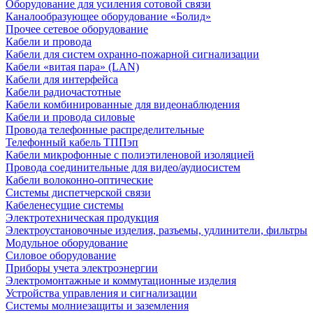
Оборудование для усиления сотовой связи
Каналообразующее оборудование «Болид»
Прочее сетевое оборудование
Кабели и провода
Кабели для систем охранно-пожарной сигнализации
Кабели «витая пара» (LAN)
Кабели для интерфейса
Кабели радиочастотные
Кабели комбинированные для видеонаблюдения
Кабели и провода силовые
Провода телефонные распределительные
Телефонный кабель ТППэп
Кабели микрофонные с полиэтиленовой изоляцией
Провода соединительные для видео/аудиосистем
Кабели волоконно-оптические
Системы диспетчерской связи
Кабеленесущие системы
Электротехническая продукция
Электроустановочные изделия, разъемы, удлинители, фильтры
Модульное оборудование
Силовое оборудование
Приборы учета электроэнергии
Электромонтажные и коммутационные изделия
Устройства управления и сигнализации
Системы молниезащиты и заземления