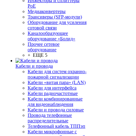
Инжекторы и сплиттеры
PoE
Медиаконвертеры
Трансиверы (SFP-модули)
Оборудование для усиления
сотовой связи
Каналообразующее
оборудование «Болид»
Прочее сетевое
оборудование
+ ЕЩЕ 5
Кабели и провода
Кабели для систем охранно-
пожарной сигнализации
Кабели «витая пара» (LAN)
Кабели для интерфейса
Кабели радиочастотные
Кабели комбинированные
для видеонаблюдения
Кабели и провода силовые
Провода телефонные
распределительные
Телефонный кабель ТППэп
Кабели микрофонные с