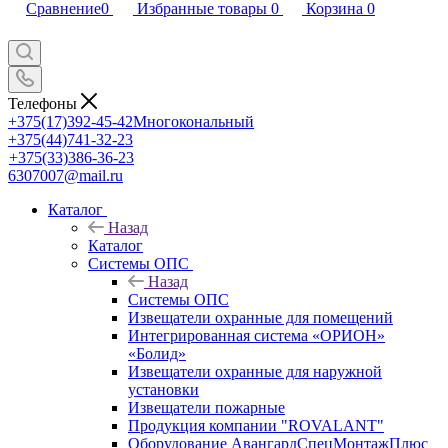
Сравнение
0
Избранные товары
0
Корзина
0
Телефоны
+375(17)392-45-42
Многокональный
+375(44)741-32-23
+375(33)386-36-23
6307007@mail.ru
Каталог
Назад
Каталог
Системы ОПС
Назад
Системы ОПС
Извещатели охранные для помещений
Интегрированная система «ОРИОН»
«Болид»
Извещатели охранные для наружной
установки
Извещатели пожарные
Продукция компании "ROVALANT"
Оборудование АвангардСпецМонтажПлюс