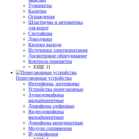
Турникеты
Калитки
Ограждения
Шлагбаумы и автоматика
для ворот
Светофоры
Доводчики
Кнопки выхода
Источники электропитания
Досмотровое оборудование
Контроль периметра
+ ЕЩЕ 11
Переговорные устройства
Интерфоны, интеркомы
Устройства переговорные
Аудиодомофоны
малоабонентные
Домофоны цифровые
Видеодомофоны
малоабонентные
Домофоны координатные
Модули сопряжения
IP-домофония