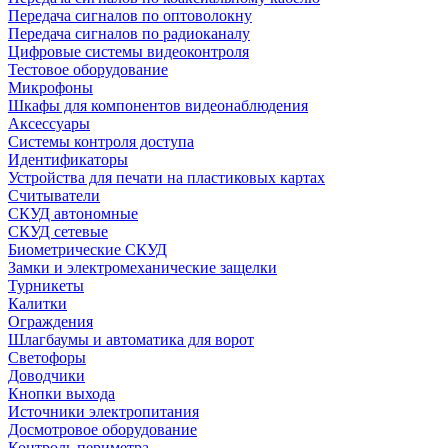
Передача сигналов по оптоволокну
Передача сигналов по радиоканалу
Цифровые системы видеоконтроля
Тестовое оборудование
Микрофоны
Шкафы для компонентов видеонаблюдения
Аксессуары
Системы контроля доступа
Идентификаторы
Устройства для печати на пластиковых картах
Считыватели
СКУД автономные
СКУД сетевые
Биометрические СКУД
Замки и электромеханические защелки
Турникеты
Калитки
Ограждения
Шлагбаумы и автоматика для ворот
Светофоры
Доводчики
Кнопки выхода
Источники электропитания
Досмотровое оборудование
Контроль периметра