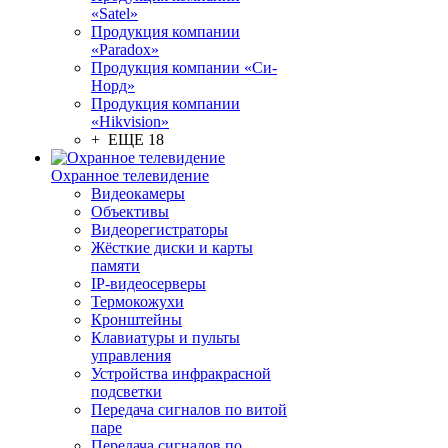
«Satel»
Продукция компании
«Paradox»
Продукция компании «Си-
Норд»
Продукция компании
«Hikvision»
+ ЕЩЕ 18
Охранное телевидение
Видеокамеры
Объективы
Видеорегистраторы
Жёсткие диски и карты
памяти
IP-видеосерверы
Термокожухи
Кронштейны
Клавиатуры и пульты
управления
Устройства инфракрасной
подсветки
Передача сигналов по витой
паре
Передача сигналов по