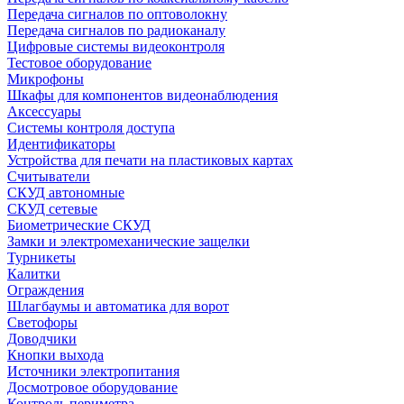
Передача сигналов по оптоволокну
Передача сигналов по радиоканалу
Цифровые системы видеоконтроля
Тестовое оборудование
Микрофоны
Шкафы для компонентов видеонаблюдения
Аксессуары
Системы контроля доступа
Идентификаторы
Устройства для печати на пластиковых картах
Считыватели
СКУД автономные
СКУД сетевые
Биометрические СКУД
Замки и электромеханические защелки
Турникеты
Калитки
Ограждения
Шлагбаумы и автоматика для ворот
Светофоры
Доводчики
Кнопки выхода
Источники электропитания
Досмотровое оборудование
Контроль периметра