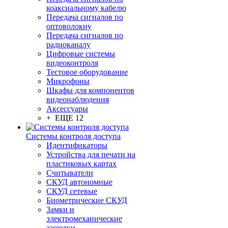
коаксиальному кабелю
Передача сигналов по
оптоволокну
Передача сигналов по
радиоканалу
Цифровые системы
видеоконтроля
Тестовое оборудование
Микрофоны
Шкафы для компонентов
видеонаблюдения
Аксессуары
+ ЕЩЕ 12
Системы контроля доступа
Идентификаторы
Устройства для печати на
пластиковых картах
Считыватели
СКУД автономные
СКУД сетевые
Биометрические СКУД
Замки и
электромеханические
защелки