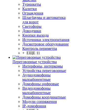
Турникеты
Калитки
Ограждения
Шлагбаумы и автоматика
для ворот
Светофоры
Доводчики
Кнопки выхода
Источники электропитания
Досмотровое оборудование
Контроль периметра
+ ЕЩЕ 11
Переговорные устройства
Интерфоны, интеркомы
Устройства переговорные
Аудиодомофоны
малоабонентные
Домофоны цифровые
Видеодомофоны
малоабонентные
Домофоны координатные
Модули сопряжения
IP-домофония