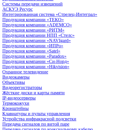
Системы передачи извещений
АСКУЭ Ресурс
Интегрированная система «Стрелец-Интеграл»
Продукция компании «ТЕКО»
Продукция компании «ADEMCO»
Продукция компании «РИТМ»
Продукция компании НПП «Стелс»
Продукция компании «NAVIgard»
Продукция компании «ИПРо»
Продукция компании «Satel»
Продукция компании «Paradox»
Продукция компании «Си-Норд»
Продукция компании «Hikvision»
Охранное телевидение
Видеокамеры
Объективы
Видеорегистраторы
Жёсткие диски и карты памяти
IP-видеосерверы
Термокожухи
Кронштейны
Клавиатуры и пульты управления
Устройства инфракрасной подсветки
Передача сигналов по витой паре
Передача сигналов по коаксиальному кабелю