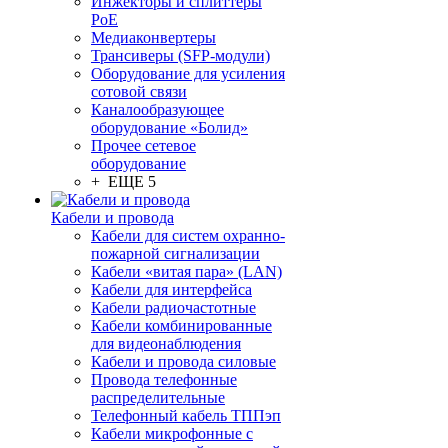
Инжекторы и сплиттеры
PoE
Медиаконвертеры
Трансиверы (SFP-модули)
Оборудование для усиления
сотовой связи
Каналообразующее
оборудование «Болид»
Прочее сетевое
оборудование
+ ЕЩЕ 5
Кабели и провода
Кабели для систем охранно-
пожарной сигнализации
Кабели «витая пара» (LAN)
Кабели для интерфейса
Кабели радиочастотные
Кабели комбинированные
для видеонаблюдения
Кабели и провода силовые
Провода телефонные
распределительные
Телефонный кабель ТППэп
Кабели микрофонные с