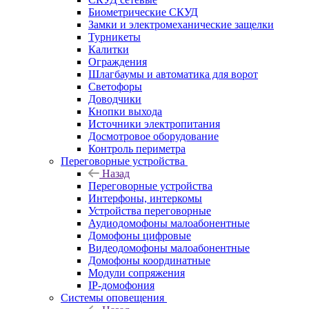
Биометрические СКУД
Замки и электромеханические защелки
Турникеты
Калитки
Ограждения
Шлагбаумы и автоматика для ворот
Светофоры
Доводчики
Кнопки выхода
Источники электропитания
Досмотровое оборудование
Контроль периметра
Переговорные устройства
Назад
Переговорные устройства
Интерфоны, интеркомы
Устройства переговорные
Аудиодомофоны малоабонентные
Домофоны цифровые
Видеодомофоны малоабонентные
Домофоны координатные
Модули сопряжения
IP-домофония
Системы оповещения