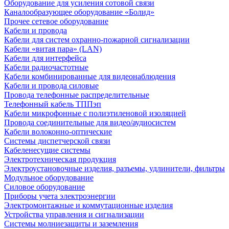
Оборудование для усиления сотовой связи
Каналообразующее оборудование «Болид»
Прочее сетевое оборудование
Кабели и провода
Кабели для систем охранно-пожарной сигнализации
Кабели «витая пара» (LAN)
Кабели для интерфейса
Кабели радиочастотные
Кабели комбинированные для видеонаблюдения
Кабели и провода силовые
Провода телефонные распределительные
Телефонный кабель ТППэп
Кабели микрофонные с полиэтиленовой изоляцией
Провода соединительные для видео/аудиосистем
Кабели волоконно-оптические
Системы диспетчерской связи
Кабеленесущие системы
Электротехническая продукция
Электроустановочные изделия, разъемы, удлинители, фильтры
Модульное оборудование
Силовое оборудование
Приборы учета электроэнергии
Электромонтажные и коммутационные изделия
Устройства управления и сигнализации
Системы молниезащиты и заземления