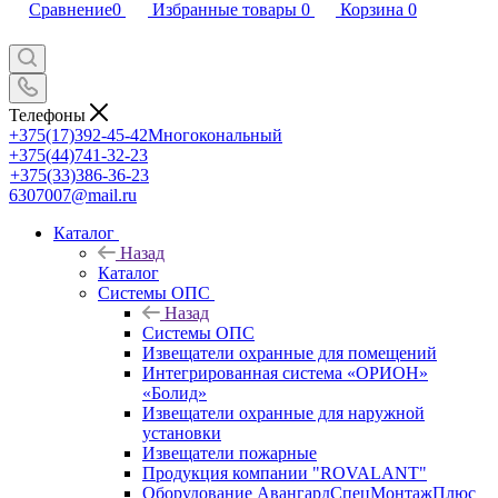
Сравнение
0
Избранные товары
0
Корзина
0
Телефоны
+375(17)392-45-42
Многокональный
+375(44)741-32-23
+375(33)386-36-23
6307007@mail.ru
Каталог
Назад
Каталог
Системы ОПС
Назад
Системы ОПС
Извещатели охранные для помещений
Интегрированная система «ОРИОН»
«Болид»
Извещатели охранные для наружной
установки
Извещатели пожарные
Продукция компании "ROVALANT"
Оборудование АвангардСпецМонтажПлюс