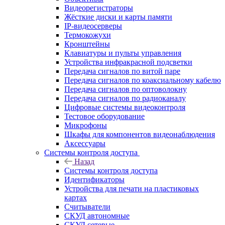
Видеорегистраторы
Жёсткие диски и карты памяти
IP-видеосерверы
Термокожухи
Кронштейны
Клавиатуры и пульты управления
Устройства инфракрасной подсветки
Передача сигналов по витой паре
Передача сигналов по коаксиальному кабелю
Передача сигналов по оптоволокну
Передача сигналов по радиоканалу
Цифровые системы видеоконтроля
Тестовое оборудование
Микрофоны
Шкафы для компонентов видеонаблюдения
Аксессуары
Системы контроля доступа
Назад
Системы контроля доступа
Идентификаторы
Устройства для печати на пластиковых
картах
Считыватели
СКУД автономные
СКУД сетевые