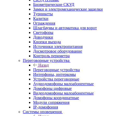
Биометрические СКУД
Замки и электромеханические защелки
Турникеты
Калитки
Ограждения
Шлагбаумы и автоматика для ворот
Светофоры
Доводчики
Кнопки выхода
Источники электропитания
Досмотровое оборудование
Контроль периметра
Переговорные устройства
Назад
Переговорные устройства
Интерфоны, интеркомы
Устройства переговорные
Аудиодомофоны малоабонентные
Домофоны цифровые
Видеодомофоны малоабонентные
Домофоны координатные
Модули сопряжения
IP-домофония
Системы оповещения