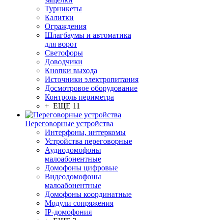
Турникеты
Калитки
Ограждения
Шлагбаумы и автоматика
для ворот
Светофоры
Доводчики
Кнопки выхода
Источники электропитания
Досмотровое оборудование
Контроль периметра
+ ЕЩЕ 11
Переговорные устройства
Интерфоны, интеркомы
Устройства переговорные
Аудиодомофоны
малоабонентные
Домофоны цифровые
Видеодомофоны
малоабонентные
Домофоны координатные
Модули сопряжения
IP-домофония