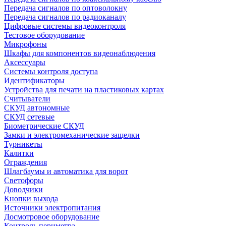
Передача сигналов по оптоволокну
Передача сигналов по радиоканалу
Цифровые системы видеоконтроля
Тестовое оборудование
Микрофоны
Шкафы для компонентов видеонаблюдения
Аксессуары
Системы контроля доступа
Идентификаторы
Устройства для печати на пластиковых картах
Считыватели
СКУД автономные
СКУД сетевые
Биометрические СКУД
Замки и электромеханические защелки
Турникеты
Калитки
Ограждения
Шлагбаумы и автоматика для ворот
Светофоры
Доводчики
Кнопки выхода
Источники электропитания
Досмотровое оборудование
Контроль периметра