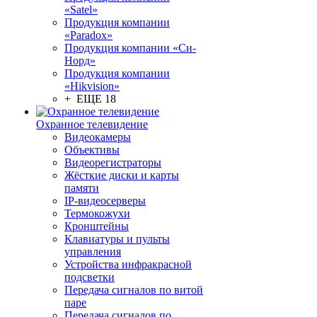
«Satel»
Продукция компании
«Paradox»
Продукция компании «Си-
Норд»
Продукция компании
«Hikvision»
+ ЕЩЕ 18
Охранное телевидение
Видеокамеры
Объективы
Видеорегистраторы
Жёсткие диски и карты
памяти
IP-видеосерверы
Термокожухи
Кронштейны
Клавиатуры и пульты
управления
Устройства инфракрасной
подсветки
Передача сигналов по витой
паре
Передача сигналов по