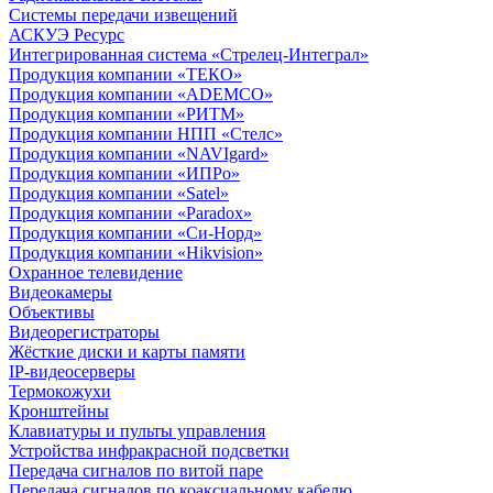
Системы передачи извещений
АСКУЭ Ресурс
Интегрированная система «Стрелец-Интеграл»
Продукция компании «ТЕКО»
Продукция компании «ADEMCO»
Продукция компании «РИТМ»
Продукция компании НПП «Стелс»
Продукция компании «NAVIgard»
Продукция компании «ИПРо»
Продукция компании «Satel»
Продукция компании «Paradox»
Продукция компании «Си-Норд»
Продукция компании «Hikvision»
Охранное телевидение
Видеокамеры
Объективы
Видеорегистраторы
Жёсткие диски и карты памяти
IP-видеосерверы
Термокожухи
Кронштейны
Клавиатуры и пульты управления
Устройства инфракрасной подсветки
Передача сигналов по витой паре
Передача сигналов по коаксиальному кабелю