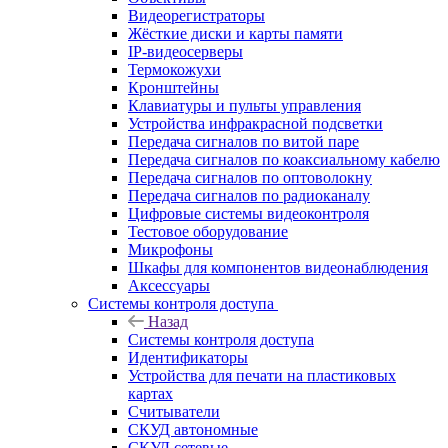
Видеорегистраторы
Жёсткие диски и карты памяти
IP-видеосерверы
Термокожухи
Кронштейны
Клавиатуры и пульты управления
Устройства инфракрасной подсветки
Передача сигналов по витой паре
Передача сигналов по коаксиальному кабелю
Передача сигналов по оптоволокну
Передача сигналов по радиоканалу
Цифровые системы видеоконтроля
Тестовое оборудование
Микрофоны
Шкафы для компонентов видеонаблюдения
Аксессуары
Системы контроля доступа
Назад
Системы контроля доступа
Идентификаторы
Устройства для печати на пластиковых
картах
Считыватели
СКУД автономные
СКУД сетевые