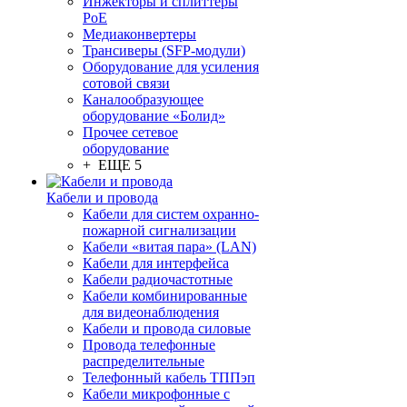
Инжекторы и сплиттеры
PoE
Медиаконвертеры
Трансиверы (SFP-модули)
Оборудование для усиления
сотовой связи
Каналообразующее
оборудование «Болид»
Прочее сетевое
оборудование
+ ЕЩЕ 5
Кабели и провода
Кабели для систем охранно-
пожарной сигнализации
Кабели «витая пара» (LAN)
Кабели для интерфейса
Кабели радиочастотные
Кабели комбинированные
для видеонаблюдения
Кабели и провода силовые
Провода телефонные
распределительные
Телефонный кабель ТППэп
Кабели микрофонные с