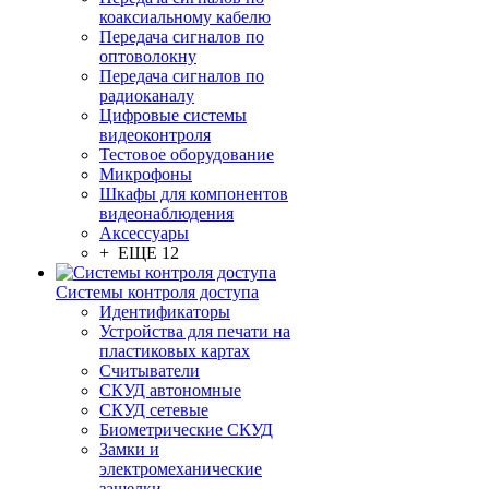
коаксиальному кабелю
Передача сигналов по
оптоволокну
Передача сигналов по
радиоканалу
Цифровые системы
видеоконтроля
Тестовое оборудование
Микрофоны
Шкафы для компонентов
видеонаблюдения
Аксессуары
+ ЕЩЕ 12
Системы контроля доступа
Идентификаторы
Устройства для печати на
пластиковых картах
Считыватели
СКУД автономные
СКУД сетевые
Биометрические СКУД
Замки и
электромеханические
защелки