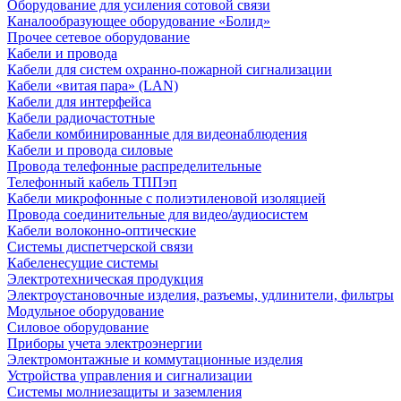
Оборудование для усиления сотовой связи
Каналообразующее оборудование «Болид»
Прочее сетевое оборудование
Кабели и провода
Кабели для систем охранно-пожарной сигнализации
Кабели «витая пара» (LAN)
Кабели для интерфейса
Кабели радиочастотные
Кабели комбинированные для видеонаблюдения
Кабели и провода силовые
Провода телефонные распределительные
Телефонный кабель ТППэп
Кабели микрофонные с полиэтиленовой изоляцией
Провода соединительные для видео/аудиосистем
Кабели волоконно-оптические
Системы диспетчерской связи
Кабеленесущие системы
Электротехническая продукция
Электроустановочные изделия, разъемы, удлинители, фильтры
Модульное оборудование
Силовое оборудование
Приборы учета электроэнергии
Электромонтажные и коммутационные изделия
Устройства управления и сигнализации
Системы молниезащиты и заземления