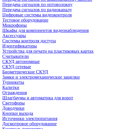
Передача сигналов по оптоволокну
Передача сигналов по радиоканалу
Цифровые системы видеоконтроля
Тестовое оборудование
Микрофоны
Шкафы для компонентов видеонаблюдения
Аксессуары
Системы контроля доступа
Идентификаторы
Устройства для печати на пластиковых картах
Считыватели
СКУД автономные
СКУД сетевые
Биометрические СКУД
Замки и электромеханические защелки
Турникеты
Калитки
Ограждения
Шлагбаумы и автоматика для ворот
Светофоры
Доводчики
Кнопки выхода
Источники электропитания
Досмотровое оборудование
Контроль периметра