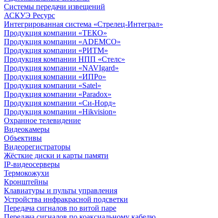
Системы передачи извещений
АСКУЭ Ресурс
Интегрированная система «Стрелец-Интеграл»
Продукция компании «ТЕКО»
Продукция компании «ADEMCO»
Продукция компании «РИТМ»
Продукция компании НПП «Стелс»
Продукция компании «NAVIgard»
Продукция компании «ИПРо»
Продукция компании «Satel»
Продукция компании «Paradox»
Продукция компании «Си-Норд»
Продукция компании «Hikvision»
Охранное телевидение
Видеокамеры
Объективы
Видеорегистраторы
Жёсткие диски и карты памяти
IP-видеосерверы
Термокожухи
Кронштейны
Клавиатуры и пульты управления
Устройства инфракрасной подсветки
Передача сигналов по витой паре
Передача сигналов по коаксиальному кабелю