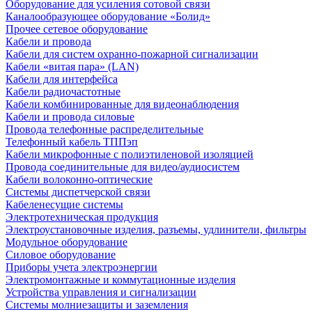
Оборудование для усиления сотовой связи
Каналообразующее оборудование «Болид»
Прочее сетевое оборудование
Кабели и провода
Кабели для систем охранно-пожарной сигнализации
Кабели «витая пара» (LAN)
Кабели для интерфейса
Кабели радиочастотные
Кабели комбинированные для видеонаблюдения
Кабели и провода силовые
Провода телефонные распределительные
Телефонный кабель ТППэп
Кабели микрофонные с полиэтиленовой изоляцией
Провода соединительные для видео/аудиосистем
Кабели волоконно-оптические
Системы диспетчерской связи
Кабеленесущие системы
Электротехническая продукция
Электроустановочные изделия, разъемы, удлинители, фильтры
Модульное оборудование
Силовое оборудование
Приборы учета электроэнергии
Электромонтажные и коммутационные изделия
Устройства управления и сигнализации
Системы молниезащиты и заземления