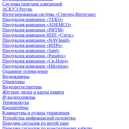
Системы передачи извещений
АСКУЭ Ресурс
Интегрированная система «Стрелец-Интеграл»
Продукция компании «ТЕКО»
Продукция компании «ADEMCO»
Продукция компании «РИТМ»
Продукция компании НПП «Стелс»
Продукция компании «NAVIgard»
Продукция компании «ИПРо»
Продукция компании «Satel»
Продукция компании «Paradox»
Продукция компании «Си-Норд»
Продукция компании «Hikvision»
Охранное телевидение
Видеокамеры
Объективы
Видеорегистраторы
Жёсткие диски и карты памяти
IP-видеосерверы
Термокожухи
Кронштейны
Клавиатуры и пульты управления
Устройства инфракрасной подсветки
Передача сигналов по витой паре
Передача сигналов по коаксиальному кабелю