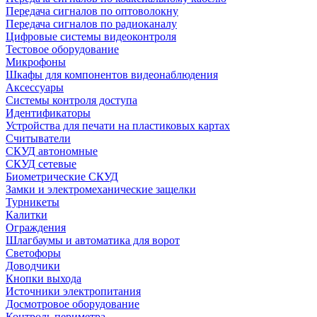
Передача сигналов по оптоволокну
Передача сигналов по радиоканалу
Цифровые системы видеоконтроля
Тестовое оборудование
Микрофоны
Шкафы для компонентов видеонаблюдения
Аксессуары
Системы контроля доступа
Идентификаторы
Устройства для печати на пластиковых картах
Считыватели
СКУД автономные
СКУД сетевые
Биометрические СКУД
Замки и электромеханические защелки
Турникеты
Калитки
Ограждения
Шлагбаумы и автоматика для ворот
Светофоры
Доводчики
Кнопки выхода
Источники электропитания
Досмотровое оборудование
Контроль периметра