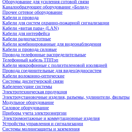
Оборудование для усиления сотовой связи
Каналообразующее оборудование «Болид»
Прочее сетевое оборудование
Кабели и провода
Кабели для систем охранно-пожарной сигнализации
Кабели «витая пара» (LAN)
Кабели для интерфейса
Кабели радиочастотные
Кабели комбинированные для видеонаблюдения
Кабели и провода силовые
Провода телефонные распределительные
Телефонный кабель ТППэп
Кабели микрофонные с полиэтиленовой изоляцией
Провода соединительные для видео/аудиосистем
Кабели волоконно-оптические
Системы диспетчерской связи
Кабеленесущие системы
Электротехническая продукция
Электроустановочные изделия, разъемы, удлинители, фильтры
Модульное оборудование
Силовое оборудование
Приборы учета электроэнергии
Электромонтажные и коммутационные изделия
Устройства управления и сигнализации
Системы молниезащиты и заземления