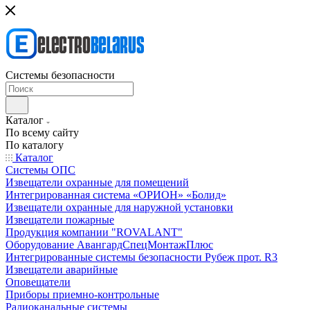
Системы безопасности
Каталог
По всему сайту
По каталогу
Каталог
Системы ОПС
Извещатели охранные для помещений
Интегрированная система «ОРИОН» «Болид»
Извещатели охранные для наружной установки
Извещатели пожарные
Продукция компании "ROVALANT"
Оборудование АвангардСпецМонтажПлюс
Интегрированные системы безопасности Рубеж прот. R3
Извещатели аварийные
Оповещатели
Приборы приемно-контрольные
Радиоканальные системы