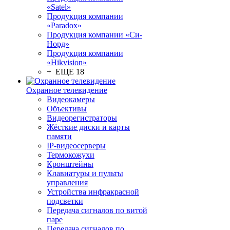
«Satel»
Продукция компании
«Paradox»
Продукция компании «Си-
Норд»
Продукция компании
«Hikvision»
+ ЕЩЕ 18
Охранное телевидение
Видеокамеры
Объективы
Видеорегистраторы
Жёсткие диски и карты
памяти
IP-видеосерверы
Термокожухи
Кронштейны
Клавиатуры и пульты
управления
Устройства инфракрасной
подсветки
Передача сигналов по витой
паре
Передача сигналов по