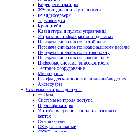
Видеорегистраторы
Жёсткие диски и карты памяти
IP-видеосерверы
Термокожухи
Кронштейны
Клавиатуры и пульты управления
Устройства инфракрасной подсветки
Передача сигналов по витой паре
Передача сигналов по коаксиальному кабелю
Передача сигналов по оптоволокну
Передача сигналов по радиоканалу
Цифровые системы видеоконтроля
Тестовое оборудование
Микрофоны
Шкафы для компонентов видеонаблюдения
Аксессуары
Системы контроля доступа
Назад
Системы контроля доступа
Идентификаторы
Устройства для печати на пластиковых
картах
Считыватели
СКУД автономные
СКУД сетевые