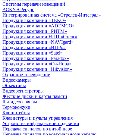
Системы передачи извещений
АСКУЭ Ресурс
Интегрированная система «Стрелец-Интеграл»
Продукция компании «ТЕКО»
Продукция компании «ADEMCO»
Продукция компании «РИТМ»
Продукция компании НПП «Стелс»
Продукция компании «NAVIgard»
Продукция компании «ИПРо»
Продукция компании «Satel»
Продукция компании «Paradox»
Продукция компании «Си-Норд»
Продукция компании «Hikvision»
Охранное телевидение
Видеокамеры
Объективы
Видеорегистраторы
Жёсткие диски и карты памяти
IP-видеосерверы
Термокожухи
Кронштейны
Клавиатуры и пульты управления
Устройства инфракрасной подсветки
Передача сигналов по витой паре
Передача сигналов по коаксиальному кабелю