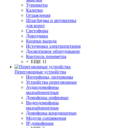
Турникеты
Калитки
Ограждения
Шлагбаумы и автоматика
для ворот
Светофоры
Доводчики
Кнопки выхода
Источники электропитания
Досмотровое оборудование
Контроль периметра
+ ЕЩЕ 11
Переговорные устройства
Интерфоны, интеркомы
Устройства переговорные
Аудиодомофоны
малоабонентные
Домофоны цифровые
Видеодомофоны
малоабонентные
Домофоны координатные
Модули сопряжения
IP-домофония