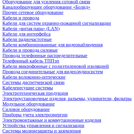
Оборудование для усиления сотовой связи
Каналообразующее оборудование «Болид»
Прочее сетевое оборудование
Кабели и провода
Кабели для систем охранно-пожарной сигнализации
Кабели «витая пара» (LAN)
Кабели для интерфейса
Кабели радиочастотные
Кабели комбинированные для видеонаблюдения
Кабели и провода силовые
Провода телефонные распределительные
Телефонный кабель ТППэп
Кабели микрофонные с полиэтиленовой изоляцией
Провода соединительные для видео/аудиосистем
Кабели волоконно-оптические
Системы диспетчерской связи
Кабеленесущие системы
Электротехническая продукция
Электроустановочные изделия, разъемы, удлинители, фильтры
Модульное оборудование
Силовое оборудование
Приборы учета электроэнергии
Электромонтажные и коммутационные изделия
Устройства управления и сигнализации
Системы молниезащиты и заземления