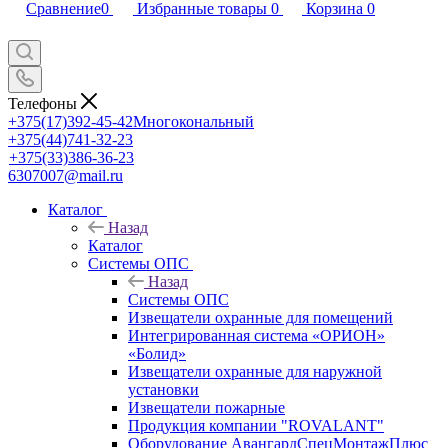
Сравнение
0
Избранные товары
0
Корзина
0
Телефоны
+375(17)392-45-42
Многокональный
+375(44)741-32-23
+375(33)386-36-23
6307007@mail.ru
Каталог
Назад
Каталог
Системы ОПС
Назад
Системы ОПС
Извещатели охранные для помещений
Интегрированная система «ОРИОН»
«Болид»
Извещатели охранные для наружной
установки
Извещатели пожарные
Продукция компании "ROVALANT"
Оборудование АвангардСпецМонтажПлюс