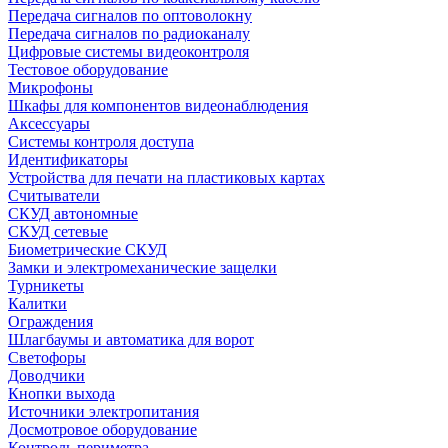
Передача сигналов по оптоволокну
Передача сигналов по радиоканалу
Цифровые системы видеоконтроля
Тестовое оборудование
Микрофоны
Шкафы для компонентов видеонаблюдения
Аксессуары
Системы контроля доступа
Идентификаторы
Устройства для печати на пластиковых картах
Считыватели
СКУД автономные
СКУД сетевые
Биометрические СКУД
Замки и электромеханические защелки
Турникеты
Калитки
Ограждения
Шлагбаумы и автоматика для ворот
Светофоры
Доводчики
Кнопки выхода
Источники электропитания
Досмотровое оборудование
Контроль периметра