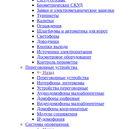
Биометрические СКУД
Замки и электромеханические защелки
Турникеты
Калитки
Ограждения
Шлагбаумы и автоматика для ворот
Светофоры
Доводчики
Кнопки выхода
Источники электропитания
Досмотровое оборудование
Контроль периметра
Переговорные устройства
Назад
Переговорные устройства
Интерфоны, интеркомы
Устройства переговорные
Аудиодомофоны малоабонентные
Домофоны цифровые
Видеодомофоны малоабонентные
Домофоны координатные
Модули сопряжения
IP-домофония
Системы оповещения