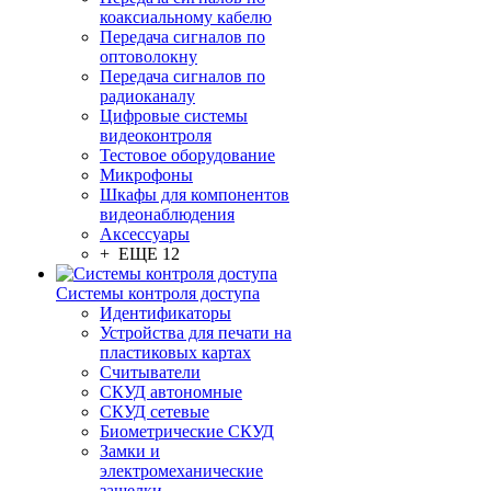
коаксиальному кабелю
Передача сигналов по
оптоволокну
Передача сигналов по
радиоканалу
Цифровые системы
видеоконтроля
Тестовое оборудование
Микрофоны
Шкафы для компонентов
видеонаблюдения
Аксессуары
+ ЕЩЕ 12
Системы контроля доступа
Идентификаторы
Устройства для печати на
пластиковых картах
Считыватели
СКУД автономные
СКУД сетевые
Биометрические СКУД
Замки и
электромеханические
защелки