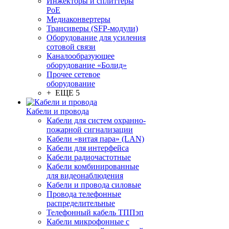
Инжекторы и сплиттеры
PoE
Медиаконвертеры
Трансиверы (SFP-модули)
Оборудование для усиления
сотовой связи
Каналообразующее
оборудование «Болид»
Прочее сетевое
оборудование
+ ЕЩЕ 5
Кабели и провода
Кабели для систем охранно-
пожарной сигнализации
Кабели «витая пара» (LAN)
Кабели для интерфейса
Кабели радиочастотные
Кабели комбинированные
для видеонаблюдения
Кабели и провода силовые
Провода телефонные
распределительные
Телефонный кабель ТППэп
Кабели микрофонные с