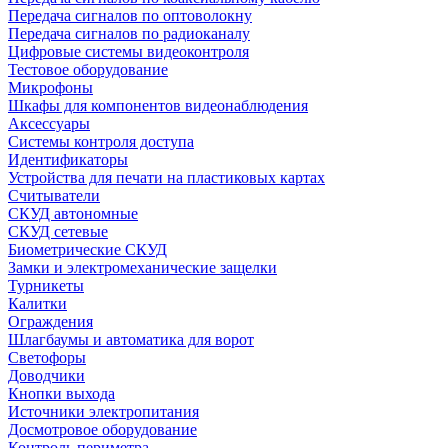
Передача сигналов по оптоволокну
Передача сигналов по радиоканалу
Цифровые системы видеоконтроля
Тестовое оборудование
Микрофоны
Шкафы для компонентов видеонаблюдения
Аксессуары
Системы контроля доступа
Идентификаторы
Устройства для печати на пластиковых картах
Считыватели
СКУД автономные
СКУД сетевые
Биометрические СКУД
Замки и электромеханические защелки
Турникеты
Калитки
Ограждения
Шлагбаумы и автоматика для ворот
Светофоры
Доводчики
Кнопки выхода
Источники электропитания
Досмотровое оборудование
Контроль периметра