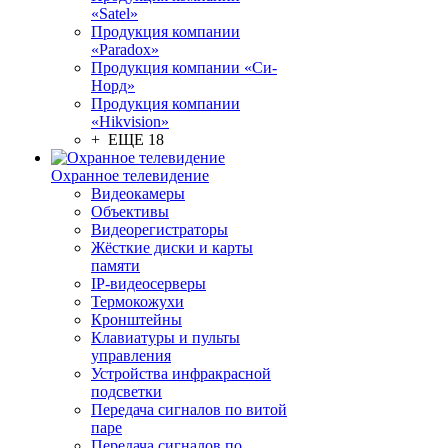
«Satel»
Продукция компании
«Paradox»
Продукция компании «Си-
Норд»
Продукция компании
«Hikvision»
+ ЕЩЕ 18
Охранное телевидение
Видеокамеры
Объективы
Видеорегистраторы
Жёсткие диски и карты
памяти
IP-видеосерверы
Термокожухи
Кронштейны
Клавиатуры и пульты
управления
Устройства инфракрасной
подсветки
Передача сигналов по витой
паре
Передача сигналов по