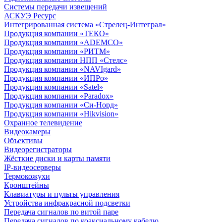
Системы передачи извещений
АСКУЭ Ресурс
Интегрированная система «Стрелец-Интеграл»
Продукция компании «ТЕКО»
Продукция компании «ADEMCO»
Продукция компании «РИТМ»
Продукция компании НПП «Стелс»
Продукция компании «NAVIgard»
Продукция компании «ИПРо»
Продукция компании «Satel»
Продукция компании «Paradox»
Продукция компании «Си-Норд»
Продукция компании «Hikvision»
Охранное телевидение
Видеокамеры
Объективы
Видеорегистраторы
Жёсткие диски и карты памяти
IP-видеосерверы
Термокожухи
Кронштейны
Клавиатуры и пульты управления
Устройства инфракрасной подсветки
Передача сигналов по витой паре
Передача сигналов по коаксиальному кабелю