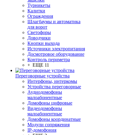
Турникеты
Калитки
Ограждения
Шлагбаумы и автоматика
для ворот
Светофоры
Доводчики
Кнопки выхода
Источники электропитания
Досмотровое оборудование
Контроль периметра
+ ЕЩЕ 11
Переговорные устройства
Интерфоны, интеркомы
Устройства переговорные
Аудиодомофоны
малоабонентные
Домофоны цифровые
Видеодомофоны
малоабонентные
Домофоны координатные
Модули сопряжения
IP-домофония