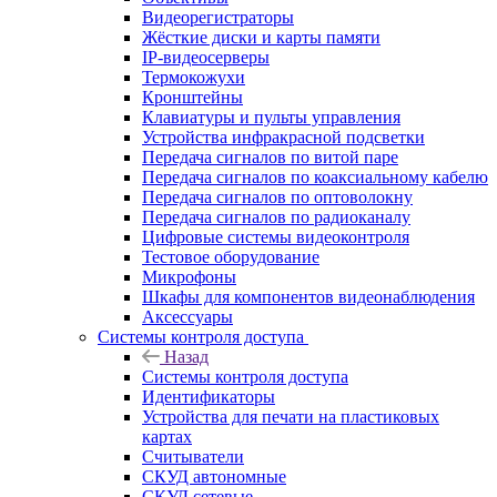
Видеорегистраторы
Жёсткие диски и карты памяти
IP-видеосерверы
Термокожухи
Кронштейны
Клавиатуры и пульты управления
Устройства инфракрасной подсветки
Передача сигналов по витой паре
Передача сигналов по коаксиальному кабелю
Передача сигналов по оптоволокну
Передача сигналов по радиоканалу
Цифровые системы видеоконтроля
Тестовое оборудование
Микрофоны
Шкафы для компонентов видеонаблюдения
Аксессуары
Системы контроля доступа
Назад
Системы контроля доступа
Идентификаторы
Устройства для печати на пластиковых
картах
Считыватели
СКУД автономные
СКУД сетевые