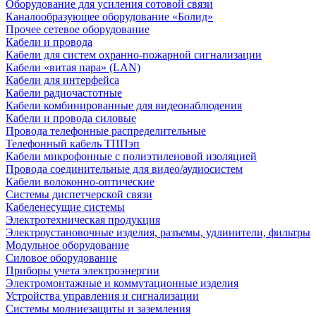
Оборудование для усиления сотовой связи
Каналообразующее оборудование «Болид»
Прочее сетевое оборудование
Кабели и провода
Кабели для систем охранно-пожарной сигнализации
Кабели «витая пара» (LAN)
Кабели для интерфейса
Кабели радиочастотные
Кабели комбинированные для видеонаблюдения
Кабели и провода силовые
Провода телефонные распределительные
Телефонный кабель ТППэп
Кабели микрофонные с полиэтиленовой изоляцией
Провода соединительные для видео/аудиосистем
Кабели волоконно-оптические
Системы диспетчерской связи
Кабеленесущие системы
Электротехническая продукция
Электроустановочные изделия, разъемы, удлинители, фильтры
Модульное оборудование
Силовое оборудование
Приборы учета электроэнергии
Электромонтажные и коммутационные изделия
Устройства управления и сигнализации
Системы молниезащиты и заземления