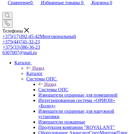
Сравнение
0
Избранные товары
0
Корзина
0
Телефоны
+375(17)392-45-42
Многокональный
+375(44)741-32-23
+375(33)386-36-23
6307007@mail.ru
Каталог
Назад
Каталог
Системы ОПС
Назад
Системы ОПС
Извещатели охранные для помещений
Интегрированная система «ОРИОН»
«Болид»
Извещатели охранные для наружной
установки
Извещатели пожарные
Продукция компании "ROVALANT"
Оборудование АвангардСпецМонтажПлюс