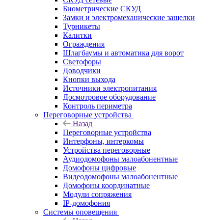
Биометрические СКУД
Замки и электромеханические защелки
Турникеты
Калитки
Ограждения
Шлагбаумы и автоматика для ворот
Светофоры
Доводчики
Кнопки выхода
Источники электропитания
Досмотровое оборудование
Контроль периметра
Переговорные устройства
Назад
Переговорные устройства
Интерфоны, интеркомы
Устройства переговорные
Аудиодомофоны малоабонентные
Домофоны цифровые
Видеодомофоны малоабонентные
Домофоны координатные
Модули сопряжения
IP-домофония
Системы оповещения