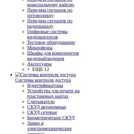
коаксиальному кабелю
Передача сигналов по
оптоволокну
Передача сигналов по
радиоканалу
Цифровые системы
видеоконтроля
Тестовое оборудование
Микрофоны
Шкафы для компонентов
видеонаблюдения
Аксессуары
+ ЕЩЕ 12
Системы контроля доступа
Идентификаторы
Устройства для печати на
пластиковых картах
Считыватели
СКУД автономные
СКУД сетевые
Биометрические СКУД
Замки и
электромеханические
защелки