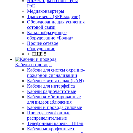
Инжекторы и сплиттеры
PoE
Медиаконвертеры
Трансиверы (SFP-модули)
Оборудование для усиления
сотовой связи
Каналообразующее
оборудование «Болид»
Прочее сетевое
оборудование
+ ЕЩЕ 5
Кабели и провода
Кабели для систем охранно-
пожарной сигнализации
Кабели «витая пара» (LAN)
Кабели для интерфейса
Кабели радиочастотные
Кабели комбинированные
для видеонаблюдения
Кабели и провода силовые
Провода телефонные
распределительные
Телефонный кабель ТППэп
Кабели микрофонные с