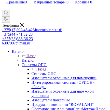
Сравнение
0
Избранные товары
0
Корзина
0
Телефоны
+375(17)392-45-42
Многокональный
+375(44)741-32-23
+375(33)386-36-23
6307007@mail.ru
Каталог
Назад
Каталог
Системы ОПС
Назад
Системы ОПС
Извещатели охранные для помещений
Интегрированная система «ОРИОН»
«Болид»
Извещатели охранные для наружной
установки
Извещатели пожарные
Продукция компании "ROVALANT"
Оборудование АвангардСпецМонтажПлюс