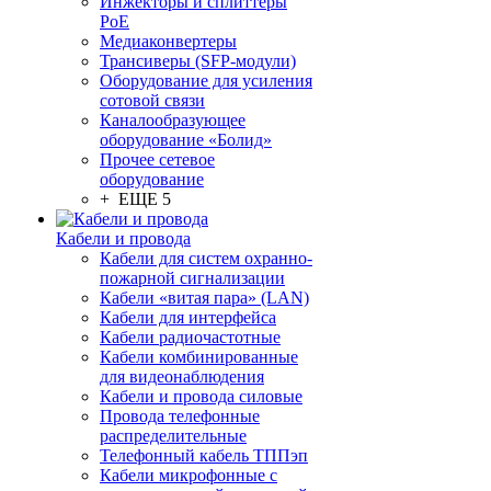
Инжекторы и сплиттеры
PoE
Медиаконвертеры
Трансиверы (SFP-модули)
Оборудование для усиления
сотовой связи
Каналообразующее
оборудование «Болид»
Прочее сетевое
оборудование
+ ЕЩЕ 5
Кабели и провода
Кабели для систем охранно-
пожарной сигнализации
Кабели «витая пара» (LAN)
Кабели для интерфейса
Кабели радиочастотные
Кабели комбинированные
для видеонаблюдения
Кабели и провода силовые
Провода телефонные
распределительные
Телефонный кабель ТППэп
Кабели микрофонные с