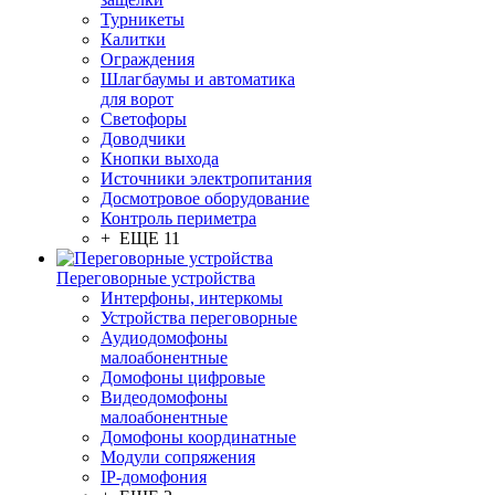
Турникеты
Калитки
Ограждения
Шлагбаумы и автоматика
для ворот
Светофоры
Доводчики
Кнопки выхода
Источники электропитания
Досмотровое оборудование
Контроль периметра
+ ЕЩЕ 11
Переговорные устройства
Интерфоны, интеркомы
Устройства переговорные
Аудиодомофоны
малоабонентные
Домофоны цифровые
Видеодомофоны
малоабонентные
Домофоны координатные
Модули сопряжения
IP-домофония