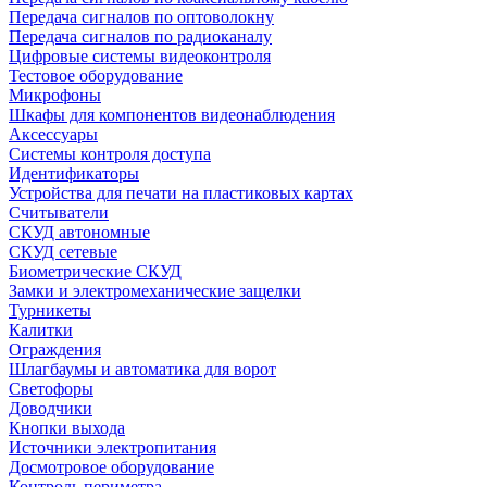
Передача сигналов по оптоволокну
Передача сигналов по радиоканалу
Цифровые системы видеоконтроля
Тестовое оборудование
Микрофоны
Шкафы для компонентов видеонаблюдения
Аксессуары
Системы контроля доступа
Идентификаторы
Устройства для печати на пластиковых картах
Считыватели
СКУД автономные
СКУД сетевые
Биометрические СКУД
Замки и электромеханические защелки
Турникеты
Калитки
Ограждения
Шлагбаумы и автоматика для ворот
Светофоры
Доводчики
Кнопки выхода
Источники электропитания
Досмотровое оборудование
Контроль периметра