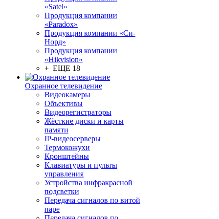
«Satel»
Продукция компании
«Paradox»
Продукция компании «Си-
Норд»
Продукция компании
«Hikvision»
+ ЕЩЕ 18
Охранное телевидение
Видеокамеры
Объективы
Видеорегистраторы
Жёсткие диски и карты
памяти
IP-видеосерверы
Термокожухи
Кронштейны
Клавиатуры и пульты
управления
Устройства инфракрасной
подсветки
Передача сигналов по витой
паре
Передача сигналов по