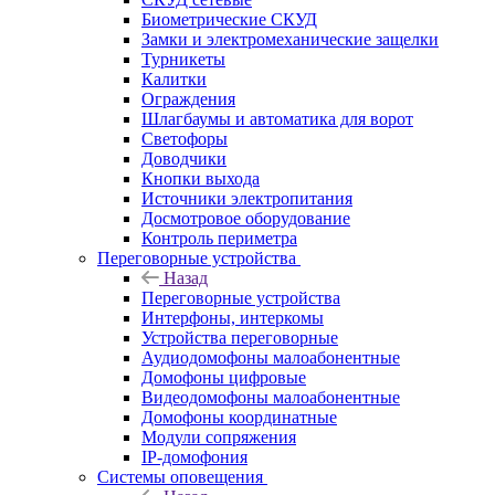
Биометрические СКУД
Замки и электромеханические защелки
Турникеты
Калитки
Ограждения
Шлагбаумы и автоматика для ворот
Светофоры
Доводчики
Кнопки выхода
Источники электропитания
Досмотровое оборудование
Контроль периметра
Переговорные устройства
Назад
Переговорные устройства
Интерфоны, интеркомы
Устройства переговорные
Аудиодомофоны малоабонентные
Домофоны цифровые
Видеодомофоны малоабонентные
Домофоны координатные
Модули сопряжения
IP-домофония
Системы оповещения