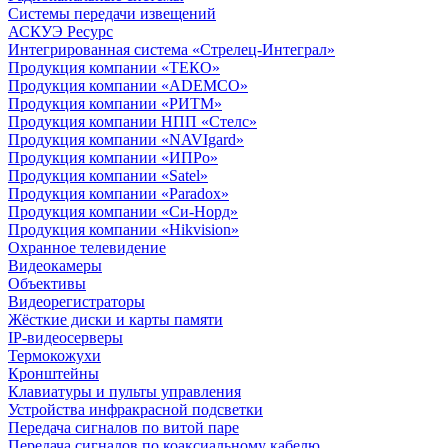
Системы передачи извещений
АСКУЭ Ресурс
Интегрированная система «Стрелец-Интеграл»
Продукция компании «ТЕКО»
Продукция компании «ADEMCO»
Продукция компании «РИТМ»
Продукция компании НПП «Стелс»
Продукция компании «NAVIgard»
Продукция компании «ИПРо»
Продукция компании «Satel»
Продукция компании «Paradox»
Продукция компании «Си-Норд»
Продукция компании «Hikvision»
Охранное телевидение
Видеокамеры
Объективы
Видеорегистраторы
Жёсткие диски и карты памяти
IP-видеосерверы
Термокожухи
Кронштейны
Клавиатуры и пульты управления
Устройства инфракрасной подсветки
Передача сигналов по витой паре
Передача сигналов по коаксиальному кабелю