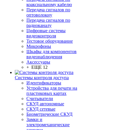
коаксиальному кабелю
Передача сигналов по
оптоволокну
Передача сигналов по
радиоканалу
Цифровые системы
видеоконтроля
Тестовое оборудование
Микрофоны
Шкафы для компонентов
видеонаблюдения
Аксессуары
+ ЕЩЕ 12
Системы контроля доступа
Идентификаторы
Устройства для печати на
пластиковых картах
Считыватели
СКУД автономные
СКУД сетевые
Биометрические СКУД
Замки и
электромеханические
защелки