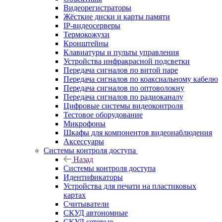
Видеорегистраторы
Жёсткие диски и карты памяти
IP-видеосерверы
Термокожухи
Кронштейны
Клавиатуры и пульты управления
Устройства инфракрасной подсветки
Передача сигналов по витой паре
Передача сигналов по коаксиальному кабелю
Передача сигналов по оптоволокну
Передача сигналов по радиоканалу
Цифровые системы видеоконтроля
Тестовое оборудование
Микрофоны
Шкафы для компонентов видеонаблюдения
Аксессуары
Системы контроля доступа
Назад
Системы контроля доступа
Идентификаторы
Устройства для печати на пластиковых
картах
Считыватели
СКУД автономные
СКУД сетевые