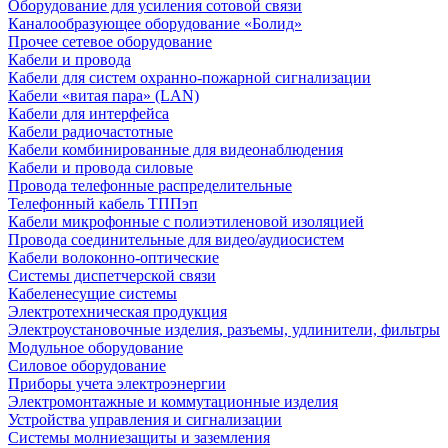
Оборудование для усиления сотовой связи
Каналообразующее оборудование «Болид»
Прочее сетевое оборудование
Кабели и провода
Кабели для систем охранно-пожарной сигнализации
Кабели «витая пара» (LAN)
Кабели для интерфейса
Кабели радиочастотные
Кабели комбинированные для видеонаблюдения
Кабели и провода силовые
Провода телефонные распределительные
Телефонный кабель ТППэп
Кабели микрофонные с полиэтиленовой изоляцией
Провода соединительные для видео/аудиосистем
Кабели волоконно-оптические
Системы диспетчерской связи
Кабеленесущие системы
Электротехническая продукция
Электроустановочные изделия, разъемы, удлинители, фильтры
Модульное оборудование
Силовое оборудование
Приборы учета электроэнергии
Электромонтажные и коммутационные изделия
Устройства управления и сигнализации
Системы молниезащиты и заземления