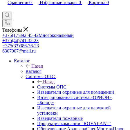
Сравнение
0
Избранные товары
0
Корзина
0
Телефоны
+375(17)392-45-42
Многокональный
+375(44)741-32-23
+375(33)386-36-23
6307007@mail.ru
Каталог
Назад
Каталог
Системы ОПС
Назад
Системы ОПС
Извещатели охранные для помещений
Интегрированная система «ОРИОН»
«Болид»
Извещатели охранные для наружной
установки
Извещатели пожарные
Продукция компании "ROVALANT"
Оборудование АвангардСпецМонтажПлюс