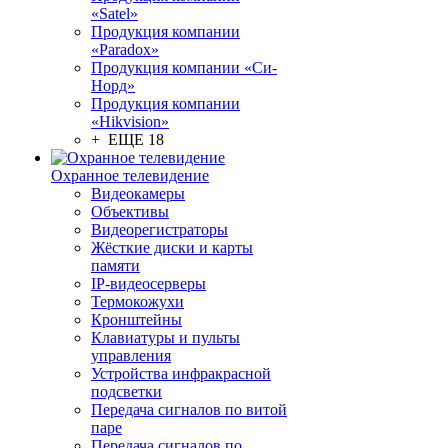
«Satel»
Продукция компании
«Paradox»
Продукция компании «Си-
Норд»
Продукция компании
«Hikvision»
+ ЕЩЕ 18
Охранное телевидение
Видеокамеры
Объективы
Видеорегистраторы
Жёсткие диски и карты
памяти
IP-видеосерверы
Термокожухи
Кронштейны
Клавиатуры и пульты
управления
Устройства инфракрасной
подсветки
Передача сигналов по витой
паре
Передача сигналов по