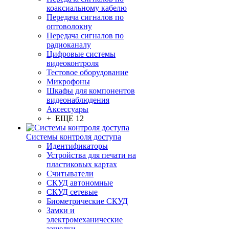
коаксиальному кабелю
Передача сигналов по
оптоволокну
Передача сигналов по
радиоканалу
Цифровые системы
видеоконтроля
Тестовое оборудование
Микрофоны
Шкафы для компонентов
видеонаблюдения
Аксессуары
+ ЕЩЕ 12
Системы контроля доступа
Идентификаторы
Устройства для печати на
пластиковых картах
Считыватели
СКУД автономные
СКУД сетевые
Биометрические СКУД
Замки и
электромеханические
защелки