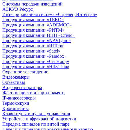
Системы передачи извещений
АСКУЭ Ресурс
Интегрированная система «Стрелец-Интеграл»
Продукция компании «ТЕКО»
Продукция компании «ADEMCO»
Продукция компании «РИТМ»
Продукция компании НПП «Стелс»
Продукция компании «NAVIgard»
Продукция компании «ИПРо»
Продукция компании «Satel»
Продукция компании «Paradox»
Продукция компании «Си-Норд»
Продукция компании «Hikvision»
Охранное телевидение
Видеокамеры
Объективы
Видеорегистраторы
Жёсткие диски и карты памяти
IP-видеосерверы
Термокожухи
Кронштейны
Клавиатуры и пульты управления
Устройства инфракрасной подсветки
Передача сигналов по витой паре
Передача сигналов по коаксиальному кабелю