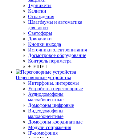
Турникеты
Калитки
Ограждения
Шлагбаумы и автоматика
для ворот
Светофоры
Доводчики
Кнопки выхода
Источники электропитания
Досмотровое оборудование
Контроль периметра
+ ЕЩЕ 11
Переговорные устройства
Интерфоны, интеркомы
Устройства переговорные
Аудиодомофоны
малоабонентные
Домофоны цифровые
Видеодомофоны
малоабонентные
Домофоны координатные
Модули сопряжения
IP-домофония