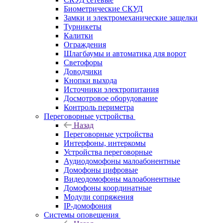
Биометрические СКУД
Замки и электромеханические защелки
Турникеты
Калитки
Ограждения
Шлагбаумы и автоматика для ворот
Светофоры
Доводчики
Кнопки выхода
Источники электропитания
Досмотровое оборудование
Контроль периметра
Переговорные устройства
Назад
Переговорные устройства
Интерфоны, интеркомы
Устройства переговорные
Аудиодомофоны малоабонентные
Домофоны цифровые
Видеодомофоны малоабонентные
Домофоны координатные
Модули сопряжения
IP-домофония
Системы оповещения