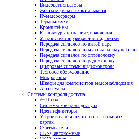
Видеорегистраторы
Жёсткие диски и карты памяти
IP-видеосерверы
Термокожухи
Кронштейны
Клавиатуры и пульты управления
Устройства инфракрасной подсветки
Передача сигналов по витой паре
Передача сигналов по коаксиальному кабелю
Передача сигналов по оптоволокну
Передача сигналов по радиоканалу
Цифровые системы видеоконтроля
Тестовое оборудование
Микрофоны
Шкафы для компонентов видеонаблюдения
Аксессуары
Системы контроля доступа
Назад
Системы контроля доступа
Идентификаторы
Устройства для печати на пластиковых
картах
Считыватели
СКУД автономные
СКУД сетевые