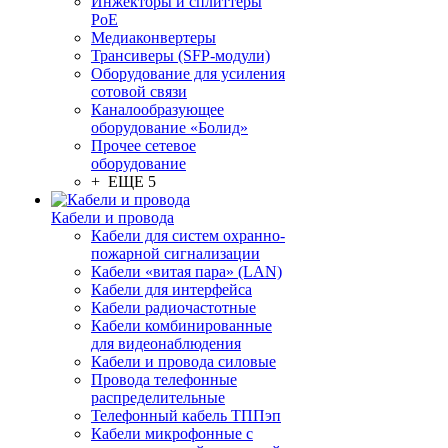
Инжекторы и сплиттеры
PoE
Медиаконвертеры
Трансиверы (SFP-модули)
Оборудование для усиления
сотовой связи
Каналообразующее
оборудование «Болид»
Прочее сетевое
оборудование
+ ЕЩЕ 5
Кабели и провода
Кабели для систем охранно-
пожарной сигнализации
Кабели «витая пара» (LAN)
Кабели для интерфейса
Кабели радиочастотные
Кабели комбинированные
для видеонаблюдения
Кабели и провода силовые
Провода телефонные
распределительные
Телефонный кабель ТППэп
Кабели микрофонные с