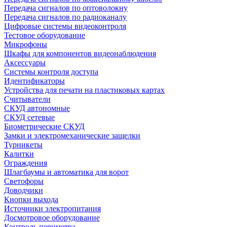
Передача сигналов по оптоволокну
Передача сигналов по радиоканалу
Цифровые системы видеоконтроля
Тестовое оборудование
Микрофоны
Шкафы для компонентов видеонаблюдения
Аксессуары
Системы контроля доступа
Идентификаторы
Устройства для печати на пластиковых картах
Считыватели
СКУД автономные
СКУД сетевые
Биометрические СКУД
Замки и электромеханические защелки
Турникеты
Калитки
Ограждения
Шлагбаумы и автоматика для ворот
Светофоры
Доводчики
Кнопки выхода
Источники электропитания
Досмотровое оборудование
Контроль периметра