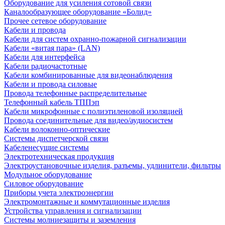
Оборудование для усиления сотовой связи
Каналообразующее оборудование «Болид»
Прочее сетевое оборудование
Кабели и провода
Кабели для систем охранно-пожарной сигнализации
Кабели «витая пара» (LAN)
Кабели для интерфейса
Кабели радиочастотные
Кабели комбинированные для видеонаблюдения
Кабели и провода силовые
Провода телефонные распределительные
Телефонный кабель ТППэп
Кабели микрофонные с полиэтиленовой изоляцией
Провода соединительные для видео/аудиосистем
Кабели волоконно-оптические
Системы диспетчерской связи
Кабеленесущие системы
Электротехническая продукция
Электроустановочные изделия, разъемы, удлинители, фильтры
Модульное оборудование
Силовое оборудование
Приборы учета электроэнергии
Электромонтажные и коммутационные изделия
Устройства управления и сигнализации
Системы молниезащиты и заземления