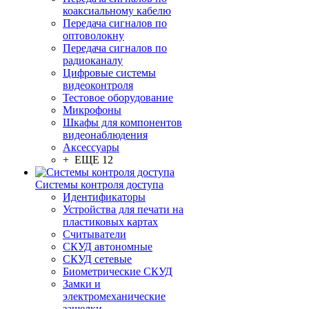
коаксиальному кабелю
Передача сигналов по
оптоволокну
Передача сигналов по
радиоканалу
Цифровые системы
видеоконтроля
Тестовое оборудование
Микрофоны
Шкафы для компонентов
видеонаблюдения
Аксессуары
+ ЕЩЕ 12
Системы контроля доступа
Идентификаторы
Устройства для печати на
пластиковых картах
Считыватели
СКУД автономные
СКУД сетевые
Биометрические СКУД
Замки и
электромеханические
защелки