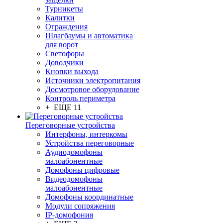
Турникеты
Калитки
Ограждения
Шлагбаумы и автоматика
для ворот
Светофоры
Доводчики
Кнопки выхода
Источники электропитания
Досмотровое оборудование
Контроль периметра
+ ЕЩЕ 11
Переговорные устройства
Интерфоны, интеркомы
Устройства переговорные
Аудиодомофоны
малоабонентные
Домофоны цифровые
Видеодомофоны
малоабонентные
Домофоны координатные
Модули сопряжения
IP-домофония