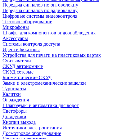
Передача сигналов по оптоволокну
Передача сигналов по радиоканалу
Цифровые системы видеоконтроля
Тестовое оборудование
Микрофоны
Шкафы для компонентов видеонаблюдения
Аксессуары
Системы контроля доступа
Идентификаторы
Устройства для печати на пластиковых картах
Считыватели
СКУД автономные
СКУД сетевые
Биометрические СКУД
Замки и электромеханические защелки
Турникеты
Калитки
Ограждения
Шлагбаумы и автоматика для ворот
Светофоры
Доводчики
Кнопки выхода
Источники электропитания
Досмотровое оборудование
Контроль периметра