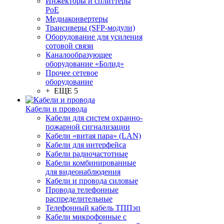
Инжекторы и сплиттеры
PoE
Медиаконвертеры
Трансиверы (SFP-модули)
Оборудование для усиления
сотовой связи
Каналообразующее
оборудование «Болид»
Прочее сетевое
оборудование
+ ЕЩЕ 5
Кабели и провода
Кабели для систем охранно-
пожарной сигнализации
Кабели «витая пара» (LAN)
Кабели для интерфейса
Кабели радиочастотные
Кабели комбинированные
для видеонаблюдения
Кабели и провода силовые
Провода телефонные
распределительные
Телефонный кабель ТППэп
Кабели микрофонные с