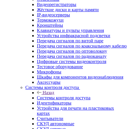
Видеорегистраторы
Жёсткие диски и карты памяти
IP-видеосерверы
Термокожухи
Кронштейны
Клавиатуры и пульты управления
Устройства инфракрасной подсветки
Передача сигналов по витой паре
Передача сигналов по коаксиальному кабелю
Передача сигналов по оптоволокну
Передача сигналов по радиоканалу
Цифровые системы видеоконтроля
Тестовое оборудование
Микрофоны
Шкафы для компонентов видеонаблюдения
Аксессуары
Системы контроля доступа
Назад
Системы контроля доступа
Идентификаторы
Устройства для печати на пластиковых
картах
Считыватели
СКУД автономные
СКУД сетевые