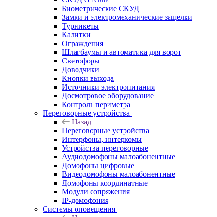
Биометрические СКУД
Замки и электромеханические защелки
Турникеты
Калитки
Ограждения
Шлагбаумы и автоматика для ворот
Светофоры
Доводчики
Кнопки выхода
Источники электропитания
Досмотровое оборудование
Контроль периметра
Переговорные устройства
Назад
Переговорные устройства
Интерфоны, интеркомы
Устройства переговорные
Аудиодомофоны малоабонентные
Домофоны цифровые
Видеодомофоны малоабонентные
Домофоны координатные
Модули сопряжения
IP-домофония
Системы оповещения