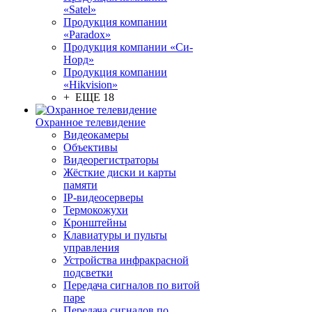
«Satel»
Продукция компании
«Paradox»
Продукция компании «Си-
Норд»
Продукция компании
«Hikvision»
+ ЕЩЕ 18
Охранное телевидение
Видеокамеры
Объективы
Видеорегистраторы
Жёсткие диски и карты
памяти
IP-видеосерверы
Термокожухи
Кронштейны
Клавиатуры и пульты
управления
Устройства инфракрасной
подсветки
Передача сигналов по витой
паре
Передача сигналов по