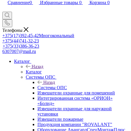
Сравнение
0
Избранные товары
0
Корзина
0
Телефоны
+375(17)392-45-42
Многокональный
+375(44)741-32-23
+375(33)386-36-23
6307007@mail.ru
Каталог
Назад
Каталог
Системы ОПС
Назад
Системы ОПС
Извещатели охранные для помещений
Интегрированная система «ОРИОН»
«Болид»
Извещатели охранные для наружной
установки
Извещатели пожарные
Продукция компании "ROVALANT"
Оборудование АвангардСпецМонтажПлюс