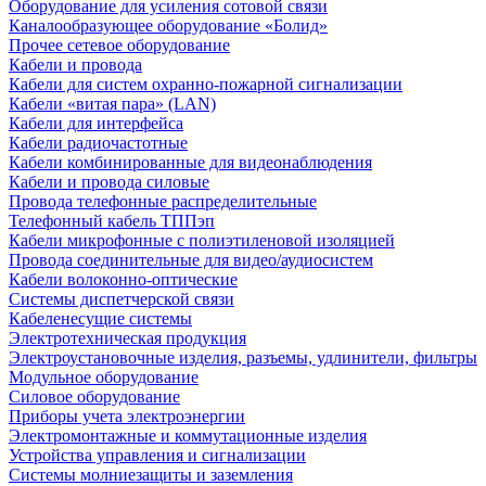
Оборудование для усиления сотовой связи
Каналообразующее оборудование «Болид»
Прочее сетевое оборудование
Кабели и провода
Кабели для систем охранно-пожарной сигнализации
Кабели «витая пара» (LAN)
Кабели для интерфейса
Кабели радиочастотные
Кабели комбинированные для видеонаблюдения
Кабели и провода силовые
Провода телефонные распределительные
Телефонный кабель ТППэп
Кабели микрофонные с полиэтиленовой изоляцией
Провода соединительные для видео/аудиосистем
Кабели волоконно-оптические
Системы диспетчерской связи
Кабеленесущие системы
Электротехническая продукция
Электроустановочные изделия, разъемы, удлинители, фильтры
Модульное оборудование
Силовое оборудование
Приборы учета электроэнергии
Электромонтажные и коммутационные изделия
Устройства управления и сигнализации
Системы молниезащиты и заземления