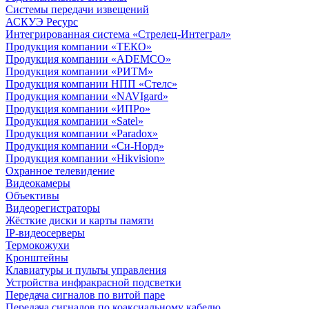
Системы передачи извещений
АСКУЭ Ресурс
Интегрированная система «Стрелец-Интеграл»
Продукция компании «ТЕКО»
Продукция компании «ADEMCO»
Продукция компании «РИТМ»
Продукция компании НПП «Стелс»
Продукция компании «NAVIgard»
Продукция компании «ИПРо»
Продукция компании «Satel»
Продукция компании «Paradox»
Продукция компании «Си-Норд»
Продукция компании «Hikvision»
Охранное телевидение
Видеокамеры
Объективы
Видеорегистраторы
Жёсткие диски и карты памяти
IP-видеосерверы
Термокожухи
Кронштейны
Клавиатуры и пульты управления
Устройства инфракрасной подсветки
Передача сигналов по витой паре
Передача сигналов по коаксиальному кабелю