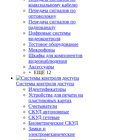
коаксиальному кабелю
Передача сигналов по
оптоволокну
Передача сигналов по
радиоканалу
Цифровые системы
видеоконтроля
Тестовое оборудование
Микрофоны
Шкафы для компонентов
видеонаблюдения
Аксессуары
+ ЕЩЕ 12
Системы контроля доступа
Идентификаторы
Устройства для печати на
пластиковых картах
Считыватели
СКУД автономные
СКУД сетевые
Биометрические СКУД
Замки и
электромеханические
защелки