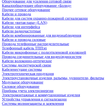
Оборудование для усиления сотовой связи
Каналообразующее оборудование «Болид»
Прочее сетевое оборудование
Кабели и провода
Кабели для систем охранно-пожарной сигнализации
Кабели «витая пара» (LAN)
Кабели для интерфейса
Кабели радиочастотные
Кабели комбинированные для видеонаблюдения
Кабели и провода силовые
Провода телефонные распределительные
Телефонный кабель ТППэп
Кабели микрофонные с полиэтиленовой изоляцией
Провода соединительные для видео/аудиосистем
Кабели волоконно-оптические
Системы диспетчерской связи
Кабеленесущие системы
Электротехническая продукция
Электроустановочные изделия, разъемы, удлинители, фильтры
Модульное оборудование
Силовое оборудование
Приборы учета электроэнергии
Электромонтажные и коммутационные изделия
Устройства управления и сигнализации
Системы молниезащиты и заземления