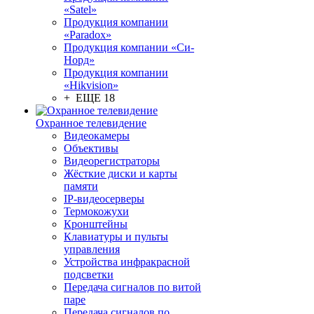
«Satel»
Продукция компании
«Paradox»
Продукция компании «Си-
Норд»
Продукция компании
«Hikvision»
+ ЕЩЕ 18
Охранное телевидение
Видеокамеры
Объективы
Видеорегистраторы
Жёсткие диски и карты
памяти
IP-видеосерверы
Термокожухи
Кронштейны
Клавиатуры и пульты
управления
Устройства инфракрасной
подсветки
Передача сигналов по витой
паре
Передача сигналов по