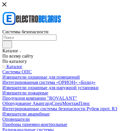
Системы безопасности
Каталог
По всему сайту
По каталогу
Каталог
Системы ОПС
Извещатели охранные для помещений
Интегрированная система «ОРИОН» «Болид»
Извещатели охранные для наружной установки
Извещатели пожарные
Продукция компании "ROVALANT"
Оборудование АвангардСпецМонтажПлюс
Интегрированные системы безопасности Рубеж прот. R3
Извещатели аварийные
Оповещатели
Приборы приемно-контрольные
Радиоканальные системы