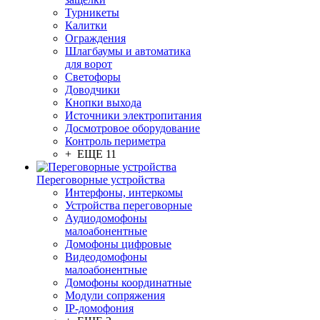
Турникеты
Калитки
Ограждения
Шлагбаумы и автоматика
для ворот
Светофоры
Доводчики
Кнопки выхода
Источники электропитания
Досмотровое оборудование
Контроль периметра
+ ЕЩЕ 11
Переговорные устройства
Интерфоны, интеркомы
Устройства переговорные
Аудиодомофоны
малоабонентные
Домофоны цифровые
Видеодомофоны
малоабонентные
Домофоны координатные
Модули сопряжения
IP-домофония