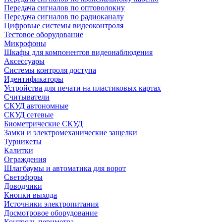
Передача сигналов по оптоволокну
Передача сигналов по радиоканалу
Цифровые системы видеоконтроля
Тестовое оборудование
Микрофоны
Шкафы для компонентов видеонаблюдения
Аксессуары
Системы контроля доступа
Идентификаторы
Устройства для печати на пластиковых картах
Считыватели
СКУД автономные
СКУД сетевые
Биометрические СКУД
Замки и электромеханические защелки
Турникеты
Калитки
Ограждения
Шлагбаумы и автоматика для ворот
Светофоры
Доводчики
Кнопки выхода
Источники электропитания
Досмотровое оборудование
Контроль периметра