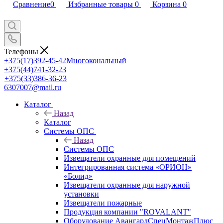
Сравнение
0
Избранные товары
0
Корзина
0
Телефоны
+375(17)392-45-42
Многокональный
+375(44)741-32-23
+375(33)386-36-23
6307007@mail.ru
Каталог
Назад
Каталог
Системы ОПС
Назад
Системы ОПС
Извещатели охранные для помещений
Интегрированная система «ОРИОН»
«Болид»
Извещатели охранные для наружной
установки
Извещатели пожарные
Продукция компании "ROVALANT"
Оборудование АвангардСпецМонтажПлюс