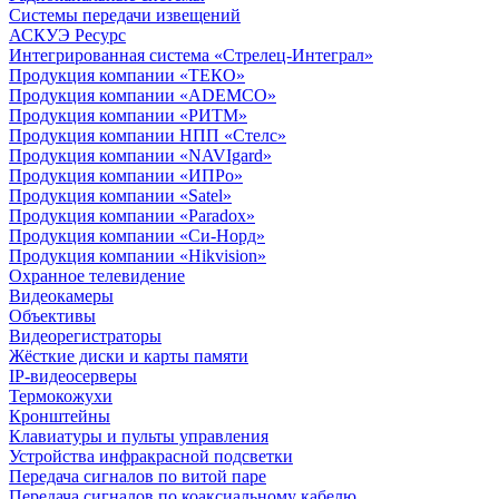
Системы передачи извещений
АСКУЭ Ресурс
Интегрированная система «Стрелец-Интеграл»
Продукция компании «ТЕКО»
Продукция компании «ADEMCO»
Продукция компании «РИТМ»
Продукция компании НПП «Стелс»
Продукция компании «NAVIgard»
Продукция компании «ИПРо»
Продукция компании «Satel»
Продукция компании «Paradox»
Продукция компании «Си-Норд»
Продукция компании «Hikvision»
Охранное телевидение
Видеокамеры
Объективы
Видеорегистраторы
Жёсткие диски и карты памяти
IP-видеосерверы
Термокожухи
Кронштейны
Клавиатуры и пульты управления
Устройства инфракрасной подсветки
Передача сигналов по витой паре
Передача сигналов по коаксиальному кабелю