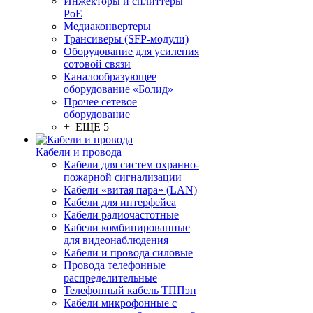
Инжекторы и сплиттеры
PoE
Медиаконвертеры
Трансиверы (SFP-модули)
Оборудование для усиления
сотовой связи
Каналообразующее
оборудование «Болид»
Прочее сетевое
оборудование
+ ЕЩЕ 5
Кабели и провода
Кабели для систем охранно-
пожарной сигнализации
Кабели «витая пара» (LAN)
Кабели для интерфейса
Кабели радиочастотные
Кабели комбинированные
для видеонаблюдения
Кабели и провода силовые
Провода телефонные
распределительные
Телефонный кабель ТППэп
Кабели микрофонные с