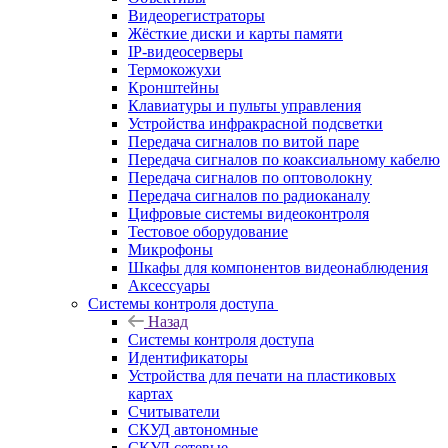
Видеорегистраторы
Жёсткие диски и карты памяти
IP-видеосерверы
Термокожухи
Кронштейны
Клавиатуры и пульты управления
Устройства инфракрасной подсветки
Передача сигналов по витой паре
Передача сигналов по коаксиальному кабелю
Передача сигналов по оптоволокну
Передача сигналов по радиоканалу
Цифровые системы видеоконтроля
Тестовое оборудование
Микрофоны
Шкафы для компонентов видеонаблюдения
Аксессуары
Системы контроля доступа
Назад
Системы контроля доступа
Идентификаторы
Устройства для печати на пластиковых
картах
Считыватели
СКУД автономные
СКУД сетевые