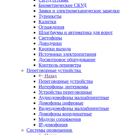
Биометрические СКУД
Замки и электромеханические защелки
Турникеты
Калитки
Ограждения
Шлагбаумы и автоматика для ворот
Светофоры
Доводчики
Кнопки выхода
Источники электропитания
Досмотровое оборудование
Контроль периметра
Переговорные устройства
Назад
Переговорные устройства
Интерфоны, интеркомы
Устройства переговорные
Аудиодомофоны малоабонентные
Домофоны цифровые
Видеодомофоны малоабонентные
Домофоны координатные
Модули сопряжения
IP-домофония
Системы оповещения