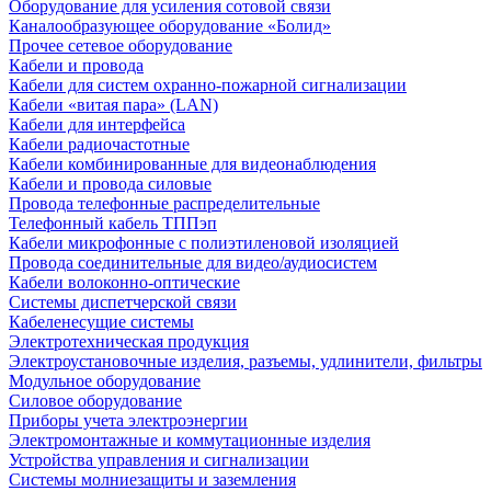
Оборудование для усиления сотовой связи
Каналообразующее оборудование «Болид»
Прочее сетевое оборудование
Кабели и провода
Кабели для систем охранно-пожарной сигнализации
Кабели «витая пара» (LAN)
Кабели для интерфейса
Кабели радиочастотные
Кабели комбинированные для видеонаблюдения
Кабели и провода силовые
Провода телефонные распределительные
Телефонный кабель ТППэп
Кабели микрофонные с полиэтиленовой изоляцией
Провода соединительные для видео/аудиосистем
Кабели волоконно-оптические
Системы диспетчерской связи
Кабеленесущие системы
Электротехническая продукция
Электроустановочные изделия, разъемы, удлинители, фильтры
Модульное оборудование
Силовое оборудование
Приборы учета электроэнергии
Электромонтажные и коммутационные изделия
Устройства управления и сигнализации
Системы молниезащиты и заземления