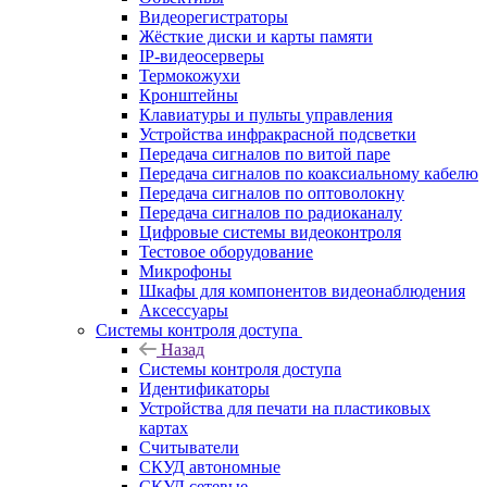
Видеорегистраторы
Жёсткие диски и карты памяти
IP-видеосерверы
Термокожухи
Кронштейны
Клавиатуры и пульты управления
Устройства инфракрасной подсветки
Передача сигналов по витой паре
Передача сигналов по коаксиальному кабелю
Передача сигналов по оптоволокну
Передача сигналов по радиоканалу
Цифровые системы видеоконтроля
Тестовое оборудование
Микрофоны
Шкафы для компонентов видеонаблюдения
Аксессуары
Системы контроля доступа
Назад
Системы контроля доступа
Идентификаторы
Устройства для печати на пластиковых
картах
Считыватели
СКУД автономные
СКУД сетевые