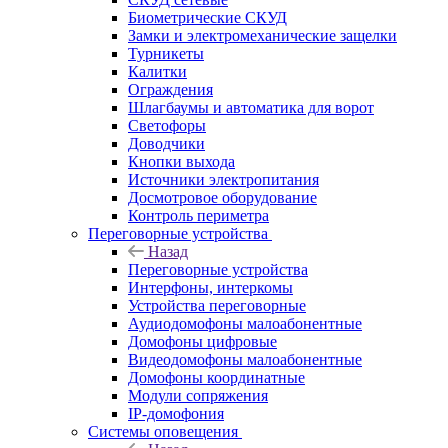
Биометрические СКУД
Замки и электромеханические защелки
Турникеты
Калитки
Ограждения
Шлагбаумы и автоматика для ворот
Светофоры
Доводчики
Кнопки выхода
Источники электропитания
Досмотровое оборудование
Контроль периметра
Переговорные устройства
Назад
Переговорные устройства
Интерфоны, интеркомы
Устройства переговорные
Аудиодомофоны малоабонентные
Домофоны цифровые
Видеодомофоны малоабонентные
Домофоны координатные
Модули сопряжения
IP-домофония
Системы оповещения