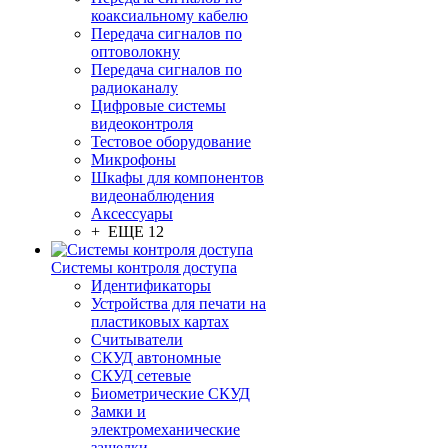
коаксиальному кабелю
Передача сигналов по
оптоволокну
Передача сигналов по
радиоканалу
Цифровые системы
видеоконтроля
Тестовое оборудование
Микрофоны
Шкафы для компонентов
видеонаблюдения
Аксессуары
+ ЕЩЕ 12
Системы контроля доступа
Идентификаторы
Устройства для печати на
пластиковых картах
Считыватели
СКУД автономные
СКУД сетевые
Биометрические СКУД
Замки и
электромеханические
защелки