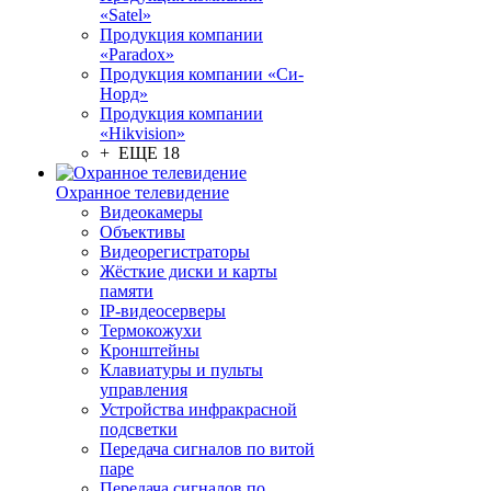
«Satel»
Продукция компании
«Paradox»
Продукция компании «Си-
Норд»
Продукция компании
«Hikvision»
+ ЕЩЕ 18
Охранное телевидение
Видеокамеры
Объективы
Видеорегистраторы
Жёсткие диски и карты
памяти
IP-видеосерверы
Термокожухи
Кронштейны
Клавиатуры и пульты
управления
Устройства инфракрасной
подсветки
Передача сигналов по витой
паре
Передача сигналов по