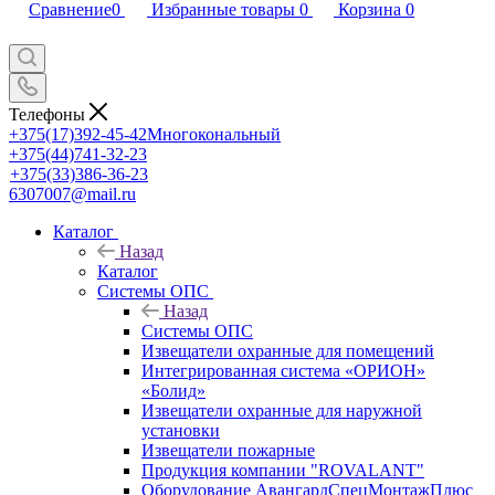
Сравнение
0
Избранные товары
0
Корзина
0
Телефоны
+375(17)392-45-42
Многокональный
+375(44)741-32-23
+375(33)386-36-23
6307007@mail.ru
Каталог
Назад
Каталог
Системы ОПС
Назад
Системы ОПС
Извещатели охранные для помещений
Интегрированная система «ОРИОН»
«Болид»
Извещатели охранные для наружной
установки
Извещатели пожарные
Продукция компании "ROVALANT"
Оборудование АвангардСпецМонтажПлюс