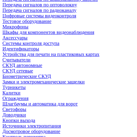
Передача сигналов по оптоволокну
Передача сигналов по радиоканалу
Цифровые системы видеоконтроля
Тестовое оборудование
Микрофоны
Шкафы для компонентов видеонаблюдения
Аксессуары
Системы контроля доступа
Идентификаторы
Устройства для печати на пластиковых картах
Считыватели
СКУД автономные
СКУД сетевые
Биометрические СКУД
Замки и электромеханические защелки
Турникеты
Калитки
Ограждения
Шлагбаумы и автоматика для ворот
Светофоры
Доводчики
Кнопки выхода
Источники электропитания
Досмотровое оборудование
Контроль периметра