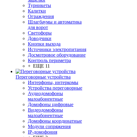
Турникеты
Калитки
Ограждения
Шлагбаумы и автоматика
для ворот
Светофоры
Доводчики
Кнопки выхода
Источники электропитания
Досмотровое оборудование
Контроль периметра
+ ЕЩЕ 11
Переговорные устройства
Интерфоны, интеркомы
Устройства переговорные
Аудиодомофоны
малоабонентные
Домофоны цифровые
Видеодомофоны
малоабонентные
Домофоны координатные
Модули сопряжения
IP-домофония