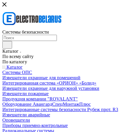
Системы безопасности
Каталог
По всему сайту
По каталогу
Каталог
Системы ОПС
Извещатели охранные для помещений
Интегрированная система «ОРИОН» «Болид»
Извещатели охранные для наружной установки
Извещатели пожарные
Продукция компании "ROVALANT"
Оборудование АвангардСпецМонтажПлюс
Интегрированные системы безопасности Рубеж прот. R3
Извещатели аварийные
Оповещатели
Приборы приемно-контрольные
Радиоканальные системы