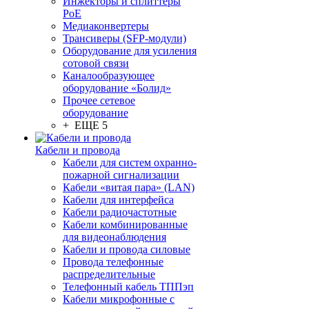
Инжекторы и сплиттеры
PoE
Медиаконвертеры
Трансиверы (SFP-модули)
Оборудование для усиления
сотовой связи
Каналообразующее
оборудование «Болид»
Прочее сетевое
оборудование
+ ЕЩЕ 5
Кабели и провода
Кабели для систем охранно-
пожарной сигнализации
Кабели «витая пара» (LAN)
Кабели для интерфейса
Кабели радиочастотные
Кабели комбинированные
для видеонаблюдения
Кабели и провода силовые
Провода телефонные
распределительные
Телефонный кабель ТППэп
Кабели микрофонные с