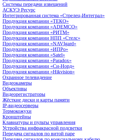
Системы передачи извещений
АСКУЭ Ресурс
Интегрированная система «Стрелец-Интеграл»
Продукция компании «ТЕКО»
Продукция компании «ADEMCO»
Продукция компании «РИТМ»
Продукция компании НПП «Стелс»
Продукция компании «NAVIgard»
Продукция компании «ИПРо»
Продукция компании «Satel»
Продукция компании «Paradox»
Продукция компании «Си-Норд»
Продукция компании «Hikvision»
Охранное телевидение
Видеокамеры
Объективы
Видеорегистраторы
Жёсткие диски и карты памяти
IP-видеосерверы
Термокожухи
Кронштейны
Клавиатуры и пульты управления
Устройства инфракрасной подсветки
Передача сигналов по витой паре
Передача сигналов по коаксиальному кабелю