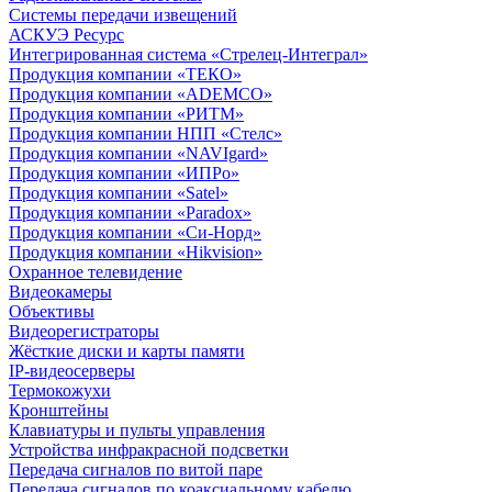
Системы передачи извещений
АСКУЭ Ресурс
Интегрированная система «Стрелец-Интеграл»
Продукция компании «ТЕКО»
Продукция компании «ADEMCO»
Продукция компании «РИТМ»
Продукция компании НПП «Стелс»
Продукция компании «NAVIgard»
Продукция компании «ИПРо»
Продукция компании «Satel»
Продукция компании «Paradox»
Продукция компании «Си-Норд»
Продукция компании «Hikvision»
Охранное телевидение
Видеокамеры
Объективы
Видеорегистраторы
Жёсткие диски и карты памяти
IP-видеосерверы
Термокожухи
Кронштейны
Клавиатуры и пульты управления
Устройства инфракрасной подсветки
Передача сигналов по витой паре
Передача сигналов по коаксиальному кабелю