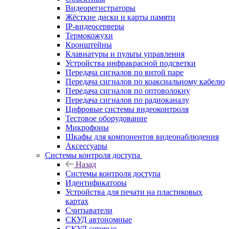
Видеорегистраторы
Жёсткие диски и карты памяти
IP-видеосерверы
Термокожухи
Кронштейны
Клавиатуры и пульты управления
Устройства инфракрасной подсветки
Передача сигналов по витой паре
Передача сигналов по коаксиальному кабелю
Передача сигналов по оптоволокну
Передача сигналов по радиоканалу
Цифровые системы видеоконтроля
Тестовое оборудование
Микрофоны
Шкафы для компонентов видеонаблюдения
Аксессуары
Системы контроля доступа
Назад
Системы контроля доступа
Идентификаторы
Устройства для печати на пластиковых
картах
Считыватели
СКУД автономные
СКУД сетевые