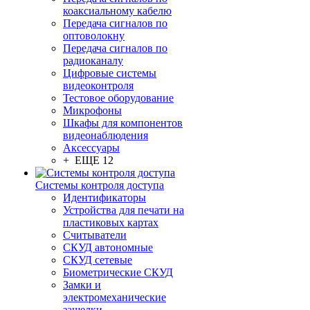
коаксиальному кабелю
Передача сигналов по
оптоволокну
Передача сигналов по
радиоканалу
Цифровые системы
видеоконтроля
Тестовое оборудование
Микрофоны
Шкафы для компонентов
видеонаблюдения
Аксессуары
+ ЕЩЕ 12
Системы контроля доступа
Идентификаторы
Устройства для печати на
пластиковых картах
Считыватели
СКУД автономные
СКУД сетевые
Биометрические СКУД
Замки и
электромеханические
защелки