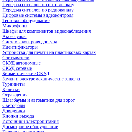
Передача сигналов по оптоволокну
Передача сигналов по радиоканалу
Цифровые системы видеоконтроля
Тестовое оборудование
Микрофоны
Шкафы для компонентов видеонаблюдения
Аксессуары
Системы контроля доступа
Идентификаторы
Устройства для печати на пластиковых картах
Считыватели
СКУД автономные
СКУД сетевые
Биометрические СКУД
Замки и электромеханические защелки
Турникеты
Калитки
Ограждения
Шлагбаумы и автоматика для ворот
Светофоры
Доводчики
Кнопки выхода
Источники электропитания
Досмотровое оборудование
Контроль периметра