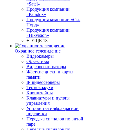
«Satel»
Продукция компании
«Paradox»
Продукция компании «Си-
Норд»
Продукция компании
«Hikvision»
+ ЕЩЕ 18
Охранное телевидение
Видеокамеры
Объективы
Видеорегистраторы
Жёсткие диски и карты
памяти
IP-видеосерверы
Термокожухи
Кронштейны
Клавиатуры и пульты
управления
Устройства инфракрасной
подсветки
Передача сигналов по витой
паре
Передача сигналов по