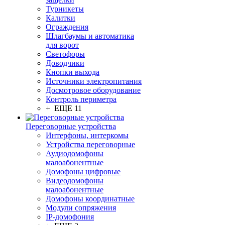
Турникеты
Калитки
Ограждения
Шлагбаумы и автоматика
для ворот
Светофоры
Доводчики
Кнопки выхода
Источники электропитания
Досмотровое оборудование
Контроль периметра
+ ЕЩЕ 11
Переговорные устройства
Интерфоны, интеркомы
Устройства переговорные
Аудиодомофоны
малоабонентные
Домофоны цифровые
Видеодомофоны
малоабонентные
Домофоны координатные
Модули сопряжения
IP-домофония