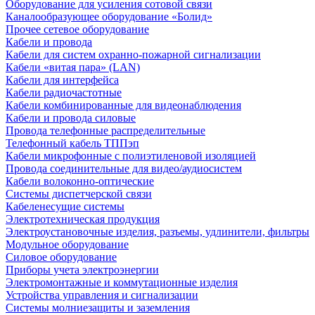
Оборудование для усиления сотовой связи
Каналообразующее оборудование «Болид»
Прочее сетевое оборудование
Кабели и провода
Кабели для систем охранно-пожарной сигнализации
Кабели «витая пара» (LAN)
Кабели для интерфейса
Кабели радиочастотные
Кабели комбинированные для видеонаблюдения
Кабели и провода силовые
Провода телефонные распределительные
Телефонный кабель ТППэп
Кабели микрофонные с полиэтиленовой изоляцией
Провода соединительные для видео/аудиосистем
Кабели волоконно-оптические
Системы диспетчерской связи
Кабеленесущие системы
Электротехническая продукция
Электроустановочные изделия, разъемы, удлинители, фильтры
Модульное оборудование
Силовое оборудование
Приборы учета электроэнергии
Электромонтажные и коммутационные изделия
Устройства управления и сигнализации
Системы молниезащиты и заземления