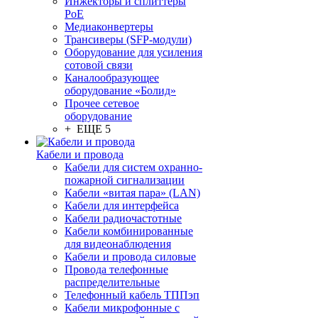
Инжекторы и сплиттеры
PoE
Медиаконвертеры
Трансиверы (SFP-модули)
Оборудование для усиления
сотовой связи
Каналообразующее
оборудование «Болид»
Прочее сетевое
оборудование
+ ЕЩЕ 5
Кабели и провода
Кабели для систем охранно-
пожарной сигнализации
Кабели «витая пара» (LAN)
Кабели для интерфейса
Кабели радиочастотные
Кабели комбинированные
для видеонаблюдения
Кабели и провода силовые
Провода телефонные
распределительные
Телефонный кабель ТППэп
Кабели микрофонные с