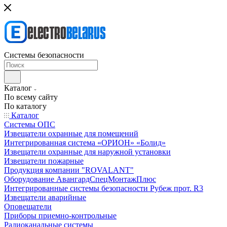
Системы безопасности
Каталог
По всему сайту
По каталогу
Каталог
Системы ОПС
Извещатели охранные для помещений
Интегрированная система «ОРИОН» «Болид»
Извещатели охранные для наружной установки
Извещатели пожарные
Продукция компании "ROVALANT"
Оборудование АвангардСпецМонтажПлюс
Интегрированные системы безопасности Рубеж прот. R3
Извещатели аварийные
Оповещатели
Приборы приемно-контрольные
Радиоканальные системы