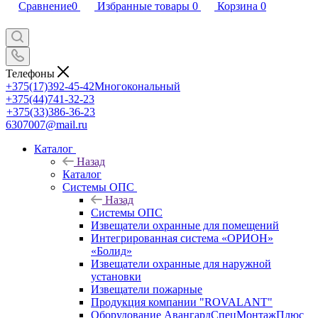
Сравнение
0
Избранные товары
0
Корзина
0
Телефоны
+375(17)392-45-42
Многокональный
+375(44)741-32-23
+375(33)386-36-23
6307007@mail.ru
Каталог
Назад
Каталог
Системы ОПС
Назад
Системы ОПС
Извещатели охранные для помещений
Интегрированная система «ОРИОН»
«Болид»
Извещатели охранные для наружной
установки
Извещатели пожарные
Продукция компании "ROVALANT"
Оборудование АвангардСпецМонтажПлюс