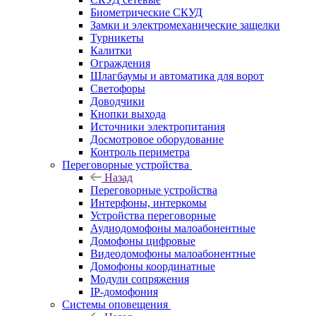
Биометрические СКУД
Замки и электромеханические защелки
Турникеты
Калитки
Ограждения
Шлагбаумы и автоматика для ворот
Светофоры
Доводчики
Кнопки выхода
Источники электропитания
Досмотровое оборудование
Контроль периметра
Переговорные устройства
Назад
Переговорные устройства
Интерфоны, интеркомы
Устройства переговорные
Аудиодомофоны малоабонентные
Домофоны цифровые
Видеодомофоны малоабонентные
Домофоны координатные
Модули сопряжения
IP-домофония
Системы оповещения